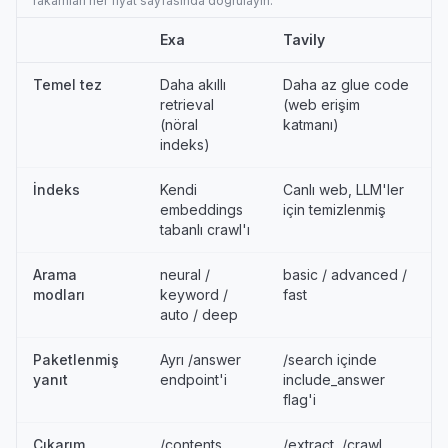
rakamları her fiyat sayfasında doğrulayın.
Exa
Tavily
Temel tez
Daha akıllı
Daha az glue code
retrieval
(web erişim
(nöral
katmanı)
indeks)
İndeks
Kendi
Canlı web, LLM'ler
embeddings
için temizlenmiş
tabanlı crawl'ı
Arama
neural /
basic / advanced /
modları
keyword /
fast
auto / deep
Paketlenmiş
Ayrı /answer
/search içinde
yanıt
endpoint'i
include_answer
flag'i
Çıkarım
/contents
/extract, /crawl,