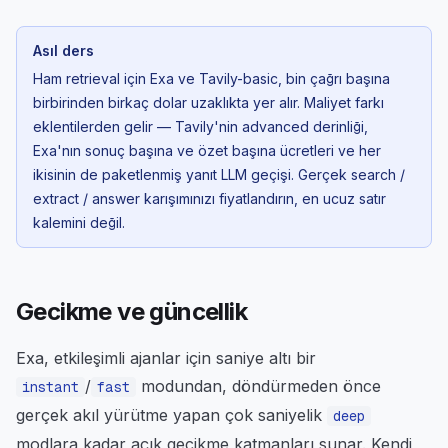
Asıl ders
Ham retrieval için Exa ve Tavily-basic, bin çağrı başına
birbirinden birkaç dolar uzaklıkta yer alır. Maliyet farkı
eklentilerden
gelir — Tavily'nin advanced derinliği,
Exa'nın sonuç başına ve özet başına ücretleri ve her
ikisinin de paketlenmiş yanıt LLM geçişi. Gerçek search /
extract / answer karışımınızı fiyatlandırın, en ucuz satır
kalemini değil.
Gecikme ve güncellik
Exa, etkileşimli ajanlar için saniye altı bir
/
modundan, döndürmeden önce
instant
fast
gerçek akıl yürütme yapan çok saniyelik
deep
modlara kadar açık gecikme katmanları sunar. Kendi