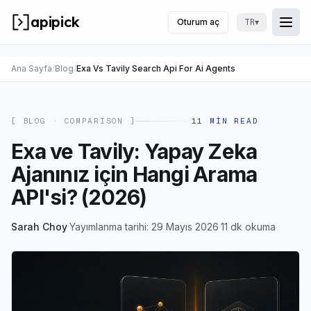
apipick
Oturum aç
▾
TR
Togg
Menü
Ana Sayfa
/
Blog
/
Exa Vs Tavily Search Api For Ai Agents
[ BLOG ·
COMPARISON
]
11
MIN READ
Exa ve Tavily: Yapay Zeka
Ajanınız için Hangi Arama
API'si? (2026)
Sarah Choy
·
Yayımlanma tarihi: 29 Mayıs 2026
·
11 dk okuma