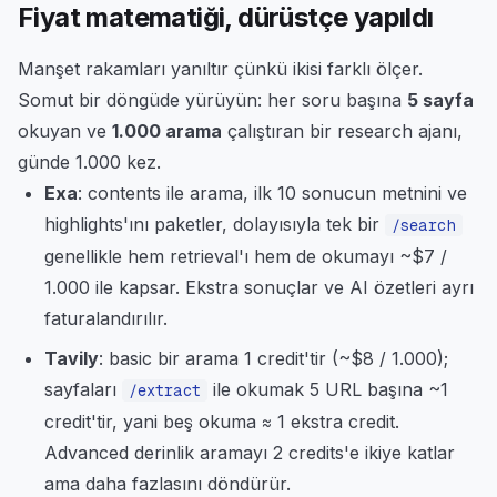
Fiyat matematiği, dürüstçe yapıldı
Manşet rakamları yanıltır çünkü ikisi farklı ölçer.
Somut bir döngüde yürüyün: her soru başına
5 sayfa
okuyan ve
1.000 arama
çalıştıran bir research ajanı,
günde 1.000 kez.
Exa
: contents ile arama, ilk 10 sonucun metnini ve
highlights'ını paketler, dolayısıyla tek bir
/search
genellikle hem retrieval'ı hem de okumayı ~$7 /
1.000 ile kapsar. Ekstra sonuçlar ve AI özetleri ayrı
faturalandırılır.
Tavily
: basic bir arama 1 credit'tir (~$8 / 1.000);
sayfaları
ile okumak 5 URL başına ~1
/extract
credit'tir, yani beş okuma ≈ 1 ekstra credit.
Advanced derinlik aramayı 2 credits'e ikiye katlar
ama daha fazlasını döndürür.