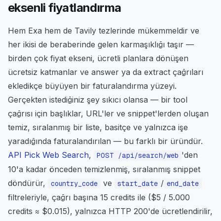
eksenli fiyatlandırma
Hem Exa hem de Tavily tezlerinde mükemmeldir ve
her ikisi de beraberinde gelen karmaşıklığı taşır —
birden çok fiyat ekseni, ücretli planlara dönüşen
ücretsiz katmanlar ve answer ya da extract çağrıları
ekledikçe büyüyen bir faturalandırma yüzeyi.
Gerçekten istediğiniz şey sıkıcı olansa — bir tool
çağrısı için başlıklar, URL'ler ve snippet'lerden oluşan
temiz, sıralanmış bir liste, basitçe ve yalnızca işe
yaradığında faturalandırılan — bu farklı bir üründür.
API Pick Web Search
,
'den
POST /api/search/web
10'a kadar önceden temizlenmiş, sıralanmış snippet
döndürür,
ve
/
country_code
start_date
end_date
filtreleriyle, çağrı başına 15 credits ile ($5 / 5.000
credits ≈ $0.015), yalnızca HTTP 200'de ücretlendirilir,