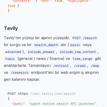
"contents"
:
{
"text"
:
true
,
"highlights"
:
true
}
}
Tavily
Tavily'nin yüzeyi bir ajanın yüzeyidir.
POST /search
bir sorgu ve bir
alır (
veya
search_depth
basic
),
,
,
advanced
include_answer
include_raw_content
(general / news / finance) ve
gibi
topic
time_range
anahtarlarla. Tamamlayıcı
,
,
/extract
/crawl
/map
ve
endpoint'leri bir web erişim iş akışının
/research
geri kalanını kapsar.
POST https
:
//api.tavily.com/search
{
"query"
:
"agent-native search API launches"
,