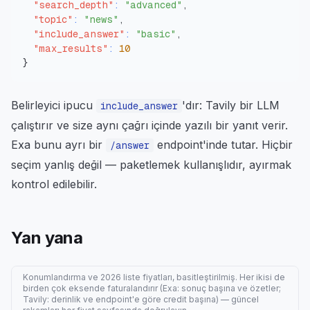
"search_depth"
:
"advanced"
,
"topic"
:
"news"
,
"include_answer"
:
"basic"
,
"max_results"
:
10
}
Belirleyici ipucu
'dır: Tavily bir LLM
include_answer
çalıştırır ve size aynı çağrı içinde yazılı bir yanıt verir.
Exa bunu ayrı bir
endpoint'inde tutar. Hiçbir
/answer
seçim yanlış değil — paketlemek kullanışlıdır, ayırmak
kontrol edilebilir.
Yan yana
Konumlandırma ve 2026 liste fiyatları, basitleştirilmiş. Her ikisi de
birden çok eksende faturalandırır (Exa: sonuç başına ve özetler;
Tavily: derinlik ve endpoint'e göre credit başına) — güncel