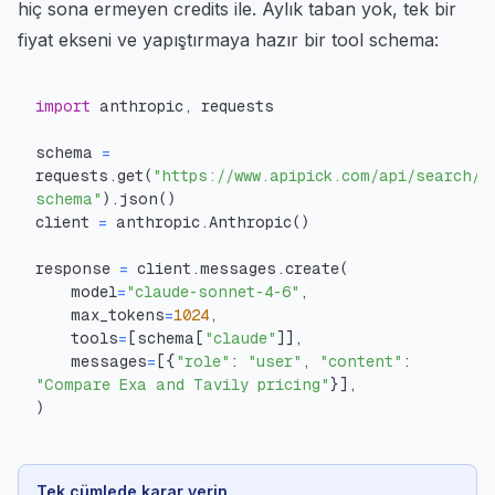
hiç sona ermeyen credits ile. Aylık taban yok, tek bir
fiyat ekseni ve yapıştırmaya hazır bir tool schema:
import
 anthropic
,
schema 
=
requests
.
get
(
"https://www.apipick.com/api/search/w
schema"
)
.
json
(
)
client 
=
 anthropic
.
Anthropic
(
)
response 
=
 client
.
messages
.
create
(
    model
=
"claude-sonnet-4-6"
,
    max_tokens
=
1024
,
    tools
=
[
schema
[
"claude"
]
]
,
    messages
=
[
{
"role"
:
"user"
,
"content"
:
"Compare Exa and Tavily pricing"
}
]
,
)
Tek cümlede karar verin