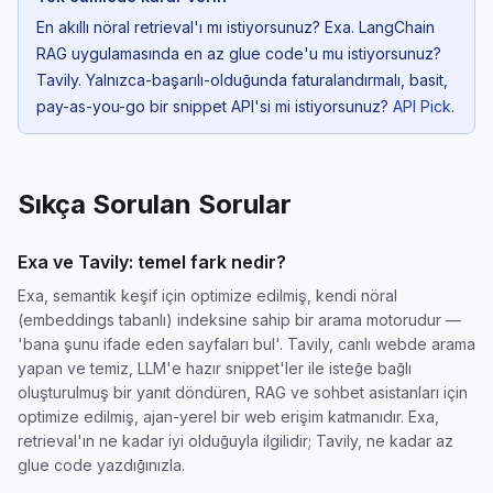
En akıllı nöral retrieval'ı mı istiyorsunuz? Exa. LangChain
RAG uygulamasında en az glue code'u mu istiyorsunuz?
Tavily. Yalnızca-başarılı-olduğunda faturalandırmalı, basit,
pay-as-you-go bir snippet API'si mi istiyorsunuz?
API Pick
.
Sıkça Sorulan Sorular
Exa ve Tavily: temel fark nedir?
Exa, semantik keşif için optimize edilmiş, kendi nöral
(embeddings tabanlı) indeksine sahip bir arama motorudur —
'bana şunu ifade eden sayfaları bul'. Tavily, canlı webde arama
yapan ve temiz, LLM'e hazır snippet'ler ile isteğe bağlı
oluşturulmuş bir yanıt döndüren, RAG ve sohbet asistanları için
optimize edilmiş, ajan-yerel bir web erişim katmanıdır. Exa,
retrieval'ın ne kadar iyi olduğuyla ilgilidir; Tavily, ne kadar az
glue code yazdığınızla.