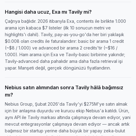
Hangisi daha ucuz, Exa mı Tavily mi?
Çağrıya bağlıdır. 2026 itibarıyla Exa, contents ile birlikte 1.000
arama için kabaca $7 listeler (ilk 10 sonucun metni ve
highlights'ı dahil). Tavily, pay-as-you-go'da her biri yaklaşık
$0.008 olan credits ile faturalandırır: basic bir arama 1 credit
(~$8 / 1.000) ve advanced bir arama 2 credits'tir (~$16 /
1.000). Ham arama için Exa ve Tavily-basic birbirine yakındır;
Tavily-advanced daha pahalıdır ama daha fazla retrieval işi
yapar. Manşeti değil, gerçek döngünüzü fiyatlandırın.
Nebius satın alımından sonra Tavily hâlâ bağımsız
mı?
Nebius Group, Şubat 2026'da Tavily'yi $275M'ye satın almak
için bir anlaşma duyurdu ve kurucu ekip Nebius'a katıldı. Ürün,
aynı API ile Tavily markası altında çalışmaya devam ediyor, yani
mevcut entegrasyonlar çalışmaya devam ediyor — ancak artık
bağımsız bir startup yerine daha büyük bir yapay zeka-bulut