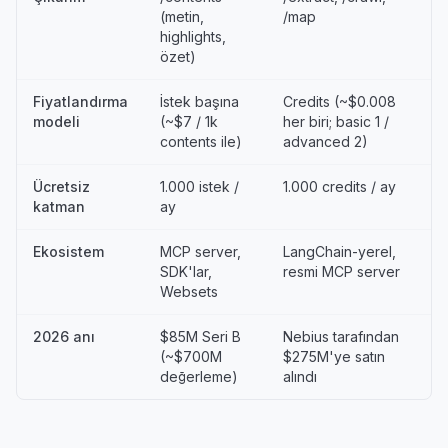
(metin,
/map
highlights,
özet)
Fiyatlandırma
İstek başına
Credits (~$0.008
modeli
(~$7 / 1k
her biri; basic 1 /
contents ile)
advanced 2)
Ücretsiz
1.000 istek /
1.000 credits / ay
katman
ay
Ekosistem
MCP server,
LangChain-yerel,
SDK'lar,
resmi MCP server
Websets
2026 anı
$85M Seri B
Nebius tarafından
(~$700M
$275M'ye satın
değerleme)
alındı