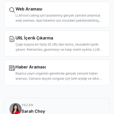
Web Araması
LLM tool calling için tasarlanmış gerçek zamanlı anlamsal
web araması. Ajan tüketimi için önceden şekillendirilmiş,
sıralanmış başlıklar, URL'ler ve temiz snippet'ler döndürür.
Ülke ve tarih filtreleri desteklenir.
URL İçerik Çıkarma
Çağrı başına en fazla 25 URL'den temiz, okunabilir içerik
çıkarın. Reklamları, gezinmeyi ve kalıp metni ayıklar; LLM
alımına hazır markdown tarzı metin döndürür. URL başına 2
kredi.
Haber Araması
Başlıca yayın organları genelinde gerçek zamanlı haber
araması. Zamana duyarlı sorgular için tarih aralığı ve ülke
filtrelemesi. Sabah brifingleri, piyasa haberleri ajanları ve
RAG pipeline'ları için tasarlandı.
YAZAN
Sarah Choy