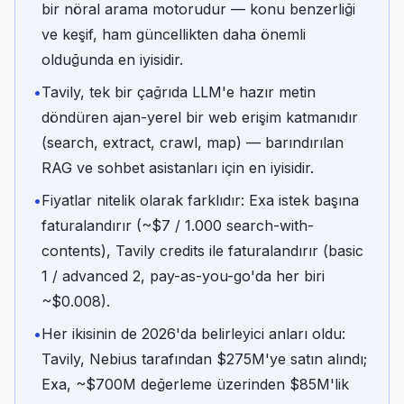
bir nöral arama motorudur — konu benzerliği
ve keşif, ham güncellikten daha önemli
olduğunda en iyisidir.
•
Tavily, tek bir çağrıda LLM'e hazır metin
döndüren ajan-yerel bir web erişim katmanıdır
(search, extract, crawl, map) — barındırılan
RAG ve sohbet asistanları için en iyisidir.
•
Fiyatlar nitelik olarak farklıdır: Exa istek başına
faturalandırır (~$7 / 1.000 search-with-
contents), Tavily credits ile faturalandırır (basic
1 / advanced 2, pay-as-you-go'da her biri
~$0.008).
•
Her ikisinin de 2026'da belirleyici anları oldu:
Tavily, Nebius tarafından $275M'ye satın alındı;
Exa, ~$700M değerleme üzerinden $85M'lik