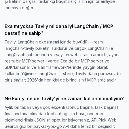
şirketinin parçası; tedarikçi bağımsızlığı sizin için önemliyse
tartmaya değer.
Exa mı yoksa Tavily mi daha iyi LangChain / MCP
desteğine sahip?
Tavily, LangChain ekosistemi içinde büyüdü — resmi
langchain-tavily paketini sürdürür ve birçok LangChain ile
LangGraph şablonunda varsayılan web-arama aracıdır, ayrıca
resmi bir MCP server'ı vardır. Exa de bir MCP server ve
SDK'lar sunar ve ajan framework'lerinde yaygın olarak
kullanılır. Yığınınız LangChain-first ise, Tavily daha pürüzsüz bir
giriş sağlar; 2026'da her ikisi de birinci sınıf MCP araçlarıdır.
Ne Exa'yı ne de Tavily'yi ne zaman kullanmamalıyım?
Aylık bir taban veya çok eksenli (sonuç başına, task başına)
fiyatlandırma olmadan tool calling için basit, önceden
biçimlendirilmiş JSON snippet'ler istiyorsanız, API Pick Web
Search gibi bir pay-as-you-go API daha temiz bir seçimdir: