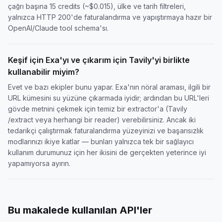
çağrı başına 15 credits (~$0.015), ülke ve tarih filtreleri,
yalnızca HTTP 200'de faturalandırma ve yapıştırmaya hazır bir
OpenAI/Claude tool schema'sı.
Keşif için Exa'yı ve çıkarım için Tavily'yi birlikte
kullanabilir miyim?
Evet ve bazı ekipler bunu yapar. Exa'nın nöral araması, ilgili bir
URL kümesini su yüzüne çıkarmada iyidir; ardından bu URL'leri
gövde metnini çekmek için temiz bir extractor'a (Tavily
/extract veya herhangi bir reader) verebilirsiniz. Ancak iki
tedarikçi çalıştırmak faturalandırma yüzeyinizi ve başarısızlık
modlarınızı ikiye katlar — bunları yalnızca tek bir sağlayıcı
kullanım durumunuz için her ikisini de gerçekten yeterince iyi
yapamıyorsa ayırın.
Bu makalede kullanılan API'ler