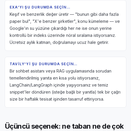
EXA'YI ŞU DURUMDA SEÇIN…
Keşif ve benzerlik değer üretir — "bunun gibi daha fazla
paper bul", "X'e benzer şirketler", konu kümeleme — ve
Google'ın su yüzüne çıkardığı her ne ise onun yerine
kontrollü bir indeks üzerinde nöral sıralama istiyorsanız.
Ücretsiz aylık katman, doğrulamayı ucuz hale getirir.
TAVILY'YI ŞU DURUMDA SEÇIN…
Bir sohbet asistanı veya RAG uygulamasında sorudan
temellendirilmiş yanıta en kısa yolu istiyorsanız,
LangChain/LangGraph içinde yaşıyorsanız ve temiz
snippet'ler döndüren (isteğe bağlı bir yanıtla) tek bir çağrı
size bir haftalık tesisat işinden tasarruf ettiriyorsa.
Üçüncü seçenek: ne taban ne de çok