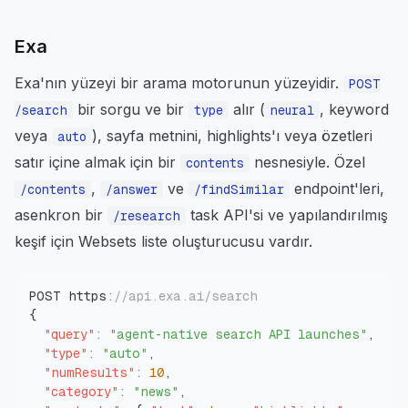
Exa
Exa'nın yüzeyi bir arama motorunun yüzeyidir.
POST
bir sorgu ve bir
alır (
, keyword
/search
type
neural
veya
), sayfa metnini, highlights'ı veya özetleri
auto
satır içine almak için bir
nesnesiyle. Özel
contents
,
ve
endpoint'leri,
/contents
/answer
/findSimilar
asenkron bir
task API'si ve yapılandırılmış
/research
keşif için Websets liste oluşturucusu vardır.
POST https
:
//api.exa.ai/search
{
"query"
:
"agent-native search API launches"
,
"type"
:
"auto"
,
"numResults"
:
10
,
"category"
:
"news"
,