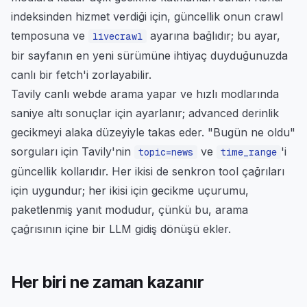
indeksinden hizmet verdiği için, güncellik onun crawl
temposuna ve
ayarına bağlıdır; bu ayar,
livecrawl
bir sayfanın en yeni sürümüne ihtiyaç duyduğunuzda
canlı bir fetch'i zorlayabilir.
Tavily canlı webde arama yapar ve hızlı modlarında
saniye altı sonuçlar için ayarlanır; advanced derinlik
gecikmeyi alaka düzeyiyle takas eder. "Bugün ne oldu"
sorguları için Tavily'nin
ve
'i
topic=news
time_range
güncellik kollarıdır. Her ikisi de senkron tool çağrıları
için uygundur; her ikisi için gecikme uçurumu,
paketlenmiş yanıt modudur, çünkü bu, arama
çağrısının içine bir LLM gidiş dönüşü ekler.
Her biri ne zaman kazanır