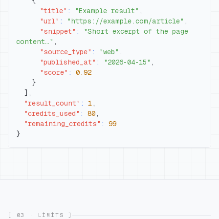
{
"title"
:
"Example result"
,
"url"
:
"https://example.com/article"
,
"snippet"
:
"Short excerpt of the page 
content…"
,
"source_type"
:
"web"
,
"published_at"
:
"2026-04-15"
,
"score"
:
0.92
}
]
,
"result_count"
:
1
,
"credits_used"
:
80
,
"remaining_credits"
:
99
}
[ 03 · LIMITS ]