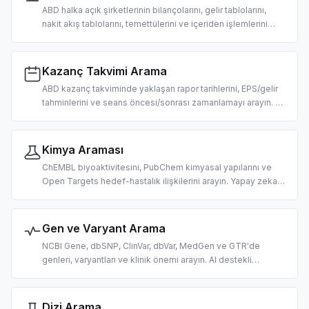
ABD halka açık şirketlerinin bilançolarını, gelir tablolarını,
nakit akış tablolarını, temettülerini ve içeriden işlemlerini
arayın. Yapay zeka odaklı temel analiz ve durum tespiti için
tasarlandı.
Kazanç Takvimi Arama
ABD kazanç takviminde yaklaşan rapor tarihlerini, EPS/gelir
tahminlerini ve seans öncesi/sonrası zamanlamayı arayın. AI
destekli olay odaklı işlem ve araştırma için tasarlandı.
Kimya Araması
ChEMBL biyoaktivitesini, PubChem kimyasal yapılarını ve
Open Targets hedef-hastalık ilişkilerini arayın. Yapay zeka
odaklı ilaç keşfi, keminformatik ve biyomedikal araştırma
için tasarlandı.
Gen ve Varyant Arama
NCBI Gene, dbSNP, ClinVar, dbVar, MedGen ve GTR'de
genleri, varyantları ve klinik önemi arayın. AI destekli
genomik ve varyant yorumlama için tasarlandı.
Dizi Arama