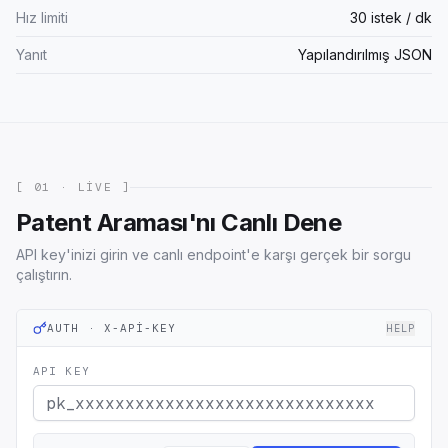
Hız limiti
30 istek / dk
Yanıt
Yapılandırılmış JSON
[ 01 · LIVE ]
Patent Araması'nı Canlı Dene
API key'inizi girin ve canlı endpoint'e karşı gerçek bir sorgu
çalıştırın.
AUTH · X-API-KEY
HELP
API KEY