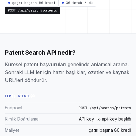
●
çağrı başına 80 kredi
●
30 istek / dk
POST
/api/search/patents
Patent Search API nedir?
Küresel patent başvuruları genelinde anlamsal arama.
Sonraki LLM'ler için hazır başlıklar, özetler ve kaynak
URL'leri döndürür.
TEMEL BILGILER
Endpoint
POST /api/search/patents
Kimlik Doğrulama
API key · x-api-key başlığı
Maliyet
çağrı başına 80 kredi