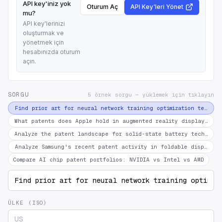
API key'iniz yok
Oturum Aç
API Key'leri Yönet
mu?
API key'lerinizi
oluşturmak ve
yönetmek için
hesabınızda oturum
açın.
SORGU
5 örnek sorgu — yüklemek için tıklayın
Find prior art for neural network training optimization techniq
What patents does Apple hold in augmented reality displays?
Analyze the patent landscape for solid-state battery technolog
Analyze Samsung's recent patent activity in foldable display t
Compare AI chip patent portfolios: NVIDIA vs Intel vs AMD
ÜLKE (ISO)