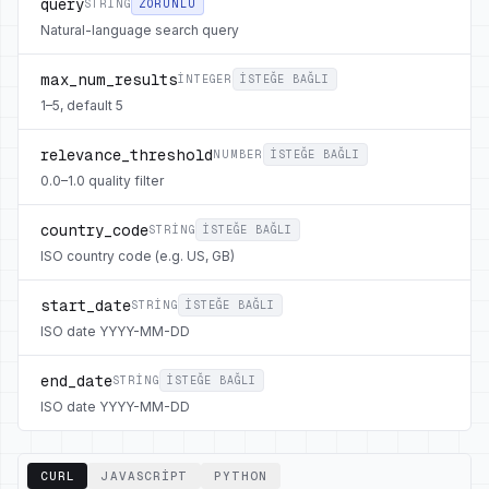
query
STRING
ZORUNLU
Natural-language search query
max_num_results
INTEGER
ISTEĞE BAĞLI
1–5, default 5
relevance_threshold
NUMBER
ISTEĞE BAĞLI
0.0–1.0 quality filter
country_code
STRING
ISTEĞE BAĞLI
ISO country code (e.g. US, GB)
start_date
STRING
ISTEĞE BAĞLI
ISO date YYYY-MM-DD
end_date
STRING
ISTEĞE BAĞLI
ISO date YYYY-MM-DD
CURL
JAVASCRIPT
PYTHON