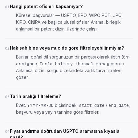
Hangi patent ofisleri kapsanıyor?
01
Küresel başvurular — USPTO, EPO, WIPO PCT, JPO,
KIPO, CNIPA ve başlıca ulusal ofisler. Arama, birleşik
anlamsal bir patent dizini üzerinde çalışır.
Hak sahibine veya mucide göre filtreleyebilir miyim?
02
Bunları doğal dil sorgunuzun bir parçası olarak iletin (örn.
).
assignee:Tesla battery thermal management
Anlamsal dizin, sorgu dizesindeki varlık tarzı filtreleri
çözer.
Tarih aralığı filtreleme?
03
Evet.
biçimindeki
/
,
YYYY-MM-DD
start_date
end_date
başvuru veya yayın tarihine göre filtreler.
Fiyatlandırma doğrudan USPTO aramasına kıyasla
04
nasıl?