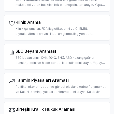
makaleleri ve ön baskıları tek bir endpoint'ten arayın. Yapay
zeka odaklı literatür taraması, bilimsel derlemeler üzerinde
RAG ve alıntı çıkarma için tasarlandı.
Klinik Arama
Klinik çalışmaları, FDA ilaç etiketlerini ve ChEMBL
biyoaktivitesini arayın. Tıbbi araştırma, ilaç yeniden
konumlandırma ve yapay zeka odaklı klinik karar desteği iş
akışları için tasarlandı.
SEC Beyanı Araması
SEC beyanlarını (10-K, 10-Q, 8-K), ABD kazanç çağrısı
transkriptlerini ve hisse senedi istatistiklerini arayın. Yapay
zeka odaklı durum tespiti, temel analiz ve finansal RAG
pipeline'ları için tasarlandı.
Tahmin Piyasaları Araması
Politika, ekonomi, spor ve güncel olaylar üzerine Polymarket
ve Kalshi tahmin piyasası sözleşmelerini arayın. Kalabalık
tahmini alma ve olasılıkla temellendirilmiş LLM yanıtları için
tasarlandı.
Birleşik Krallık Hukuk Araması