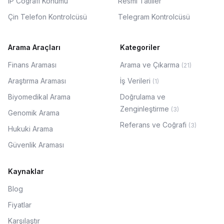
IP Coğrafi Konumu
Resmi Tatiller
Çin Telefon Kontrolcüsü
Telegram Kontrolcüsü
Arama Araçları
Kategoriler
Finans Araması
Arama ve Çıkarma
(
21
)
Araştırma Araması
İş Verileri
(
1
)
Biyomedikal Arama
Doğrulama ve
Zenginleştirme
(
3
)
Genomik Arama
Referans ve Coğrafi
(
3
)
Hukuki Arama
Güvenlik Araması
Kaynaklar
Blog
Fiyatlar
Karşılaştır