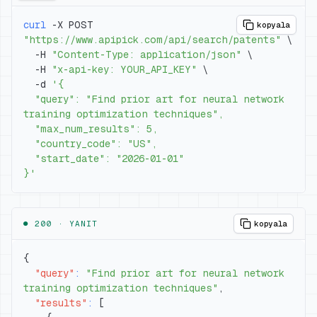
curl
 -X POST 
kopyala
"https://www.apipick.com/api/search/patents"
\
  -H 
"Content-Type: application/json"
\
  -H 
"x-api-key: YOUR_API_KEY"
\
  -d 
  "query": "Find prior art for neural network 
}'
● 200 ·
YANIT
kopyala
{
"query"
:
"Find prior art for neural network 
training optimization techniques"
,
"results"
:
[