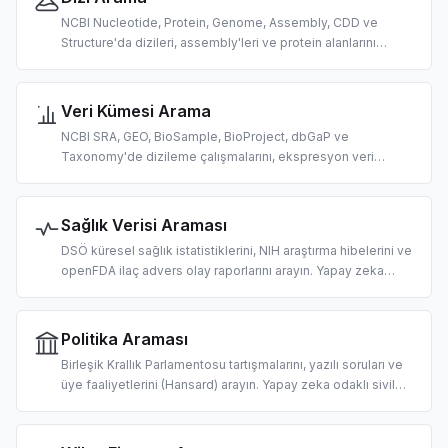
NCBI Nucleotide, Protein, Genome, Assembly, CDD ve
Structure'da dizileri, assembly'leri ve protein alanlarını
arayın. AI destekli biyoinformatik için tasarlandı.
Veri Kümesi Arama
NCBI SRA, GEO, BioSample, BioProject, dbGaP ve
Taxonomy'de dizileme çalışmalarını, ekspresyon veri
kümelerini ve organizma verilerini arayın. AI destekli omik
veri keşfi için tasarlandı.
Sağlık Verisi Araması
DSÖ küresel sağlık istatistiklerini, NIH araştırma hibelerini ve
openFDA ilaç advers olay raporlarını arayın. Yapay zeka
odaklı halk sağlığı araştırması, hibe keşfi ve farmakovijilans
için tasarlandı.
Politika Araması
Birleşik Krallık Parlamentosu tartışmalarını, yazılı soruları ve
üye faaliyetlerini (Hansard) arayın. Yapay zeka odaklı sivil
teknoloji araçları, yasama takibi ve politika araştırması için
tasarlandı.