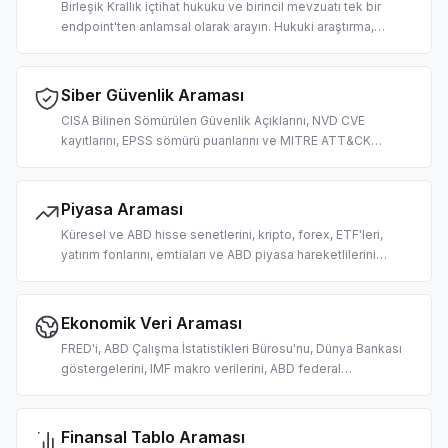
Birleşik Krallık içtihat hukuku ve birincil mevzuatı tek bir
endpoint'ten anlamsal olarak arayın. Hukuki araştırma,
uyumluluk incelemesi, yasal yorumlama ve yapay zeka
odaklı hukuk teknolojisi iş akışları için tasarlandı.
Siber Güvenlik Araması
CISA Bilinen Sömürülen Güvenlik Açıklarını, NVD CVE
kayıtlarını, EPSS sömürü puanlarını ve MITRE ATT&CK
tekniklerini arayın. Yapay zeka odaklı güvenlik açığı
önceliklendirmesi, tehdit istihbaratı ve güvenlik
operasyonları için tasarlandı.
Piyasa Araması
Küresel ve ABD hisse senetlerini, kripto, forex, ETF'leri,
yatırım fonlarını, emtiaları ve ABD piyasa hareketlilerini
arayın. Yapay zeka odaklı fiyat sorgulamaları, piyasa verisi
alma ve alım satım araştırması için tasarlandı.
Ekonomik Veri Araması
FRED'i, ABD Çalışma İstatistikleri Bürosu'nu, Dünya Bankası
göstergelerini, IMF makro verilerini, ABD federal
harcamalarını ve Alman işgücü istatistiklerini arayın. Yapay
zeka odaklı makroekonomik araştırma ve analiz için
tasarlandı.
Finansal Tablo Araması