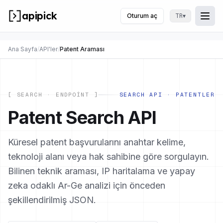
apipick
Oturum aç
▾
TR
Togg
Menü
Ana Sayfa
/
API'ler
/
Patent Araması
[ SEARCH · ENDPOINT ]
SEARCH API · PATENTLER
Patent Search API
Küresel patent başvurularını anahtar kelime,
teknoloji alanı veya hak sahibine göre sorgulayın.
Bilinen teknik araması, IP haritalama ve yapay
zeka odaklı Ar-Ge analizi için önceden
şekillendirilmiş JSON.