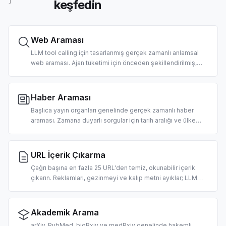
keşfedin
]
Web Araması
LLM tool calling için tasarlanmış gerçek zamanlı anlamsal
web araması. Ajan tüketimi için önceden şekillendirilmiş,
sıralanmış başlıklar, URL'ler ve temiz snippet'ler döndürür.
Ülke ve tarih filtreleri desteklenir.
Haber Araması
Başlıca yayın organları genelinde gerçek zamanlı haber
araması. Zamana duyarlı sorgular için tarih aralığı ve ülke
filtrelemesi. Sabah brifingleri, piyasa haberleri ajanları ve
RAG pipeline'ları için tasarlandı.
URL İçerik Çıkarma
Çağrı başına en fazla 25 URL'den temiz, okunabilir içerik
çıkarın. Reklamları, gezinmeyi ve kalıp metni ayıklar; LLM
alımına hazır markdown tarzı metin döndürür. URL başına 2
kredi.
Akademik Arama
arXiv, PubMed, bioRxiv ve medRxiv genelinde hakemli