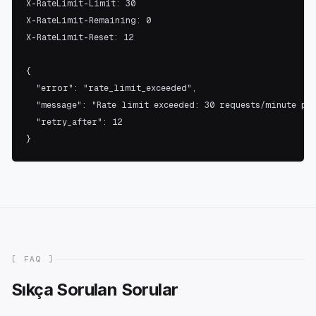
X-RateLimit-Limit: 30

X-RateLimit-Remaining: 0

X-RateLimit-Reset: 12

{

  "error": "rate_limit_exceeded",

  "message": "Rate limit exceeded: 30 requests/minute per
  "retry_after": 12

}
[ FAQ ]
Sıkça Sorulan Sorular