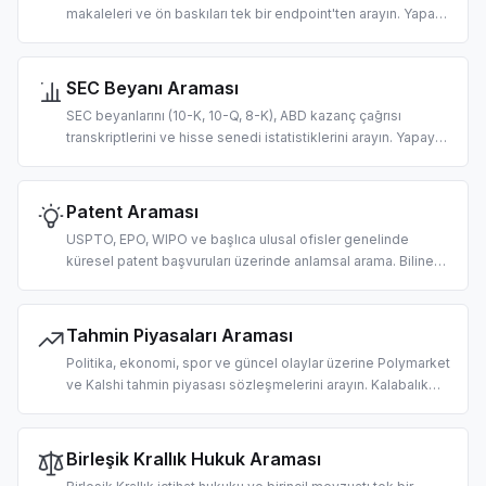
makaleleri ve ön baskıları tek bir endpoint'ten arayın. Yapay
zeka odaklı literatür taraması, bilimsel derlemeler üzerinde
RAG ve alıntı çıkarma için tasarlandı.
SEC Beyanı Araması
SEC beyanlarını (10-K, 10-Q, 8-K), ABD kazanç çağrısı
transkriptlerini ve hisse senedi istatistiklerini arayın. Yapay
zeka odaklı durum tespiti, temel analiz ve finansal RAG
pipeline'ları için tasarlandı.
Patent Araması
USPTO, EPO, WIPO ve başlıca ulusal ofisler genelinde
küresel patent başvuruları üzerinde anlamsal arama. Bilinen
teknik araştırması, IP haritalama ve yapay zeka odaklı
rekabet zekası için tasarlandı.
Tahmin Piyasaları Araması
Politika, ekonomi, spor ve güncel olaylar üzerine Polymarket
ve Kalshi tahmin piyasası sözleşmelerini arayın. Kalabalık
tahmini alma ve olasılıkla temellendirilmiş LLM yanıtları için
tasarlandı.
Birleşik Krallık Hukuk Araması