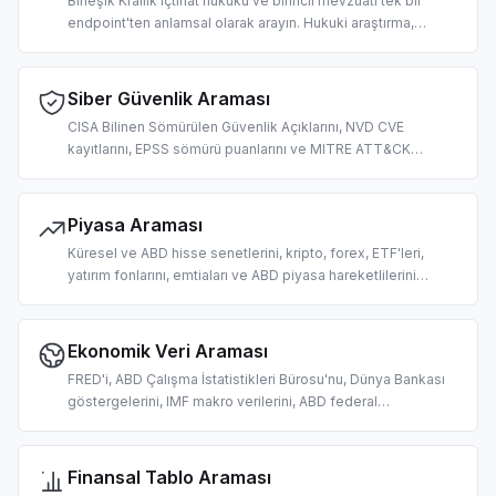
Birleşik Krallık içtihat hukuku ve birincil mevzuatı tek bir
endpoint'ten anlamsal olarak arayın. Hukuki araştırma,
uyumluluk incelemesi, yasal yorumlama ve yapay zeka
odaklı hukuk teknolojisi iş akışları için tasarlandı.
Siber Güvenlik Araması
CISA Bilinen Sömürülen Güvenlik Açıklarını, NVD CVE
kayıtlarını, EPSS sömürü puanlarını ve MITRE ATT&CK
tekniklerini arayın. Yapay zeka odaklı güvenlik açığı
önceliklendirmesi, tehdit istihbaratı ve güvenlik
operasyonları için tasarlandı.
Piyasa Araması
Küresel ve ABD hisse senetlerini, kripto, forex, ETF'leri,
yatırım fonlarını, emtiaları ve ABD piyasa hareketlilerini
arayın. Yapay zeka odaklı fiyat sorgulamaları, piyasa verisi
alma ve alım satım araştırması için tasarlandı.
Ekonomik Veri Araması
FRED'i, ABD Çalışma İstatistikleri Bürosu'nu, Dünya Bankası
göstergelerini, IMF makro verilerini, ABD federal
harcamalarını ve Alman işgücü istatistiklerini arayın. Yapay
zeka odaklı makroekonomik araştırma ve analiz için
tasarlandı.
Finansal Tablo Araması