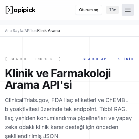
apipick
Oturum aç
▾
TR
Togg
Menü
Ana Sayfa
/
API'ler
/
Klinik Arama
[ SEARCH · ENDPOINT ]
SEARCH API · KLINIK
Klinik ve Farmakoloji
Arama API'si
ClinicalTrials.gov, FDA ilaç etiketleri ve ChEMBL
biyoaktivitesi üzerinde tek endpoint. Tıbbi RAG,
ilaç yeniden konumlandırma pipeline'ları ve yapay
zeka odaklı klinik karar desteği için önceden
şekillendirilmiş JSON.