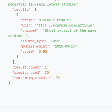
pediatric leukemia latest studies"
,
"results"
:
[
{
"title"
:
"Example result"
,
"url"
:
"https://example.com/article"
,
"snippet"
:
"Short excerpt of the page 
content…"
,
"source_type"
:
"web"
,
"published_at"
:
"2026-04-15"
,
"score"
:
0.92
}
]
,
"result_count"
:
1
,
"credits_used"
:
30
,
"remaining_credits"
:
99
}