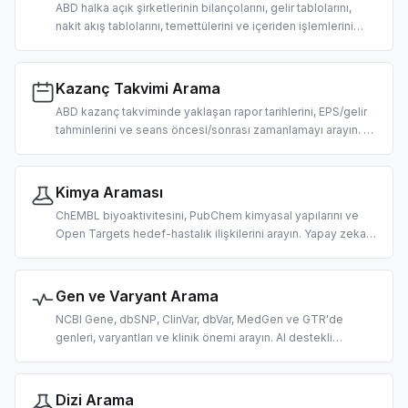
ABD halka açık şirketlerinin bilançolarını, gelir tablolarını,
nakit akış tablolarını, temettülerini ve içeriden işlemlerini
arayın. Yapay zeka odaklı temel analiz ve durum tespiti için
tasarlandı.
Kazanç Takvimi Arama
ABD kazanç takviminde yaklaşan rapor tarihlerini, EPS/gelir
tahminlerini ve seans öncesi/sonrası zamanlamayı arayın. AI
destekli olay odaklı işlem ve araştırma için tasarlandı.
Kimya Araması
ChEMBL biyoaktivitesini, PubChem kimyasal yapılarını ve
Open Targets hedef-hastalık ilişkilerini arayın. Yapay zeka
odaklı ilaç keşfi, keminformatik ve biyomedikal araştırma
için tasarlandı.
Gen ve Varyant Arama
NCBI Gene, dbSNP, ClinVar, dbVar, MedGen ve GTR'de
genleri, varyantları ve klinik önemi arayın. AI destekli
genomik ve varyant yorumlama için tasarlandı.
Dizi Arama