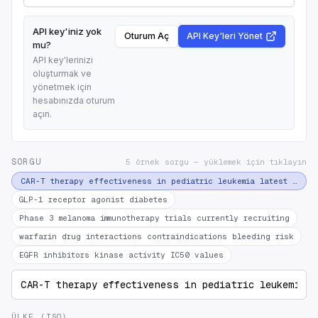
API key'iniz yok
Oturum Aç
API Key'leri Yönet
mu?
API key'lerinizi
oluşturmak ve
yönetmek için
hesabınızda oturum
açın.
SORGU
5 örnek sorgu — yüklemek için tıklayın
CAR-T therapy effectiveness in pediatric leukemia latest studi
GLP-1 receptor agonist diabetes
Phase 3 melanoma immunotherapy trials currently recruiting
warfarin drug interactions contraindications bleeding risk
EGFR inhibitors kinase activity IC50 values
ÜLKE (ISO)