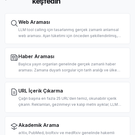
keşfedin
Web Araması
LLM tool calling için tasarlanmış gerçek zamanlı anlamsal
web araması. Ajan tüketimi için önceden şekillendirilmiş,
sıralanmış başlıklar, URL'ler ve temiz snippet'ler döndürür.
Ülke ve tarih filtreleri desteklenir.
Haber Araması
Başlıca yayın organları genelinde gerçek zamanlı haber
araması. Zamana duyarlı sorgular için tarih aralığı ve ülke
filtrelemesi. Sabah brifingleri, piyasa haberleri ajanları ve
RAG pipeline'ları için tasarlandı.
URL İçerik Çıkarma
Çağrı başına en fazla 25 URL'den temiz, okunabilir içerik
çıkarın. Reklamları, gezinmeyi ve kalıp metni ayıklar; LLM
alımına hazır markdown tarzı metin döndürür. URL başına 2
kredi.
Akademik Arama
arXiv, PubMed, bioRxiv ve medRxiv genelinde hakemli