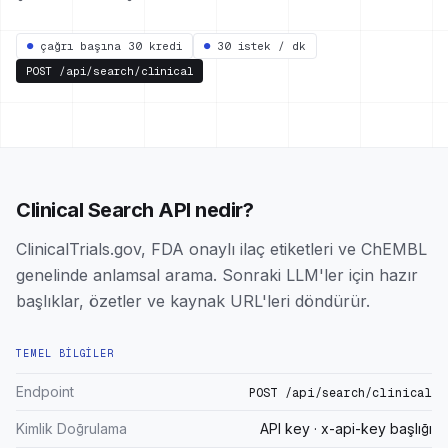
●
çağrı başına 30 kredi
●
30 istek / dk
POST
/api/search/clinical
Clinical Search API nedir?
ClinicalTrials.gov, FDA onaylı ilaç etiketleri ve ChEMBL
genelinde anlamsal arama. Sonraki LLM'ler için hazır
başlıklar, özetler ve kaynak URL'leri döndürür.
TEMEL BILGILER
Endpoint
POST /api/search/clinical
Kimlik Doğrulama
API key · x-api-key başlığı