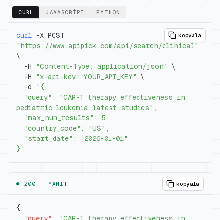
CURL
JAVASCRIPT
PYTHON
curl
 -X POST 
kopyala
"https://www.apipick.com/api/search/clinical"
\
  -H 
"Content-Type: application/json"
\
  -H 
"x-api-key: YOUR_API_KEY"
\
  -d 
  "query": "CAR-T therapy effectiveness in 
}'
● 200 ·
YANIT
kopyala
{
"query"
:
"CAR-T therapy effectiveness in 