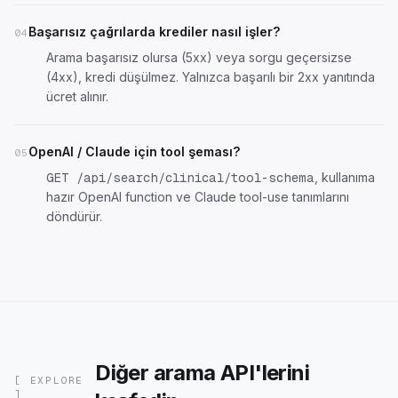
Başarısız çağrılarda krediler nasıl işler?
04
Arama başarısız olursa (5xx) veya sorgu geçersizse
(4xx), kredi düşülmez. Yalnızca başarılı bir 2xx yanıtında
ücret alınır.
OpenAI / Claude için tool şeması?
05
, kullanıma
GET /api/search/clinical/tool-schema
hazır OpenAI function ve Claude tool-use tanımlarını
döndürür.
Diğer arama API'lerini
[ EXPLORE
]