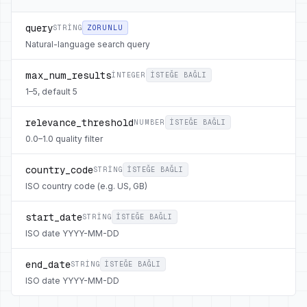
query
STRING
ZORUNLU
Natural-language search query
max_num_results
INTEGER
ISTEĞE BAĞLI
1–5, default 5
relevance_threshold
NUMBER
ISTEĞE BAĞLI
0.0–1.0 quality filter
country_code
STRING
ISTEĞE BAĞLI
ISO country code (e.g. US, GB)
start_date
STRING
ISTEĞE BAĞLI
ISO date YYYY-MM-DD
end_date
STRING
ISTEĞE BAĞLI
ISO date YYYY-MM-DD