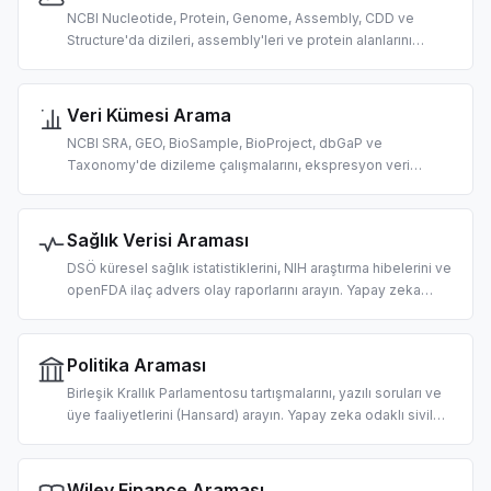
NCBI Nucleotide, Protein, Genome, Assembly, CDD ve
Structure'da dizileri, assembly'leri ve protein alanlarını
arayın. AI destekli biyoinformatik için tasarlandı.
Veri Kümesi Arama
NCBI SRA, GEO, BioSample, BioProject, dbGaP ve
Taxonomy'de dizileme çalışmalarını, ekspresyon veri
kümelerini ve organizma verilerini arayın. AI destekli omik
veri keşfi için tasarlandı.
Sağlık Verisi Araması
DSÖ küresel sağlık istatistiklerini, NIH araştırma hibelerini ve
openFDA ilaç advers olay raporlarını arayın. Yapay zeka
odaklı halk sağlığı araştırması, hibe keşfi ve farmakovijilans
için tasarlandı.
Politika Araması
Birleşik Krallık Parlamentosu tartışmalarını, yazılı soruları ve
üye faaliyetlerini (Hansard) arayın. Yapay zeka odaklı sivil
teknoloji araçları, yasama takibi ve politika araştırması için
tasarlandı.
Wiley Finance Araması