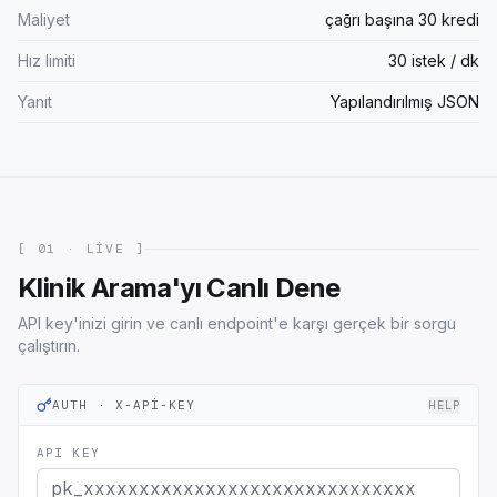
Maliyet
çağrı başına 30 kredi
Hız limiti
30 istek / dk
Yanıt
Yapılandırılmış JSON
[ 01 · LIVE ]
Klinik Arama'yı Canlı Dene
API key'inizi girin ve canlı endpoint'e karşı gerçek bir sorgu
çalıştırın.
AUTH · X-API-KEY
HELP
API KEY