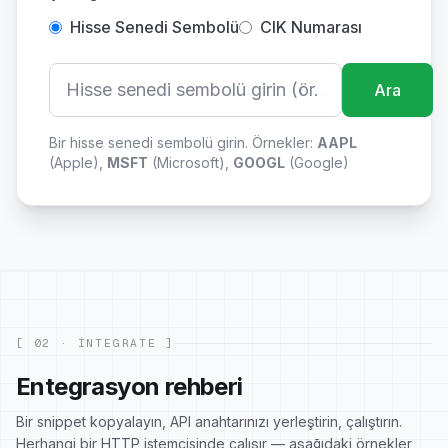
Hisse Senedi Sembolü
CIK Numarası
Ara
Bir hisse senedi sembolü girin. Örnekler:
AAPL
(
Apple
),
MSFT
(
Microsoft
),
GOOGL
(
Google
)
[ 02 · INTEGRATE ]
Entegrasyon rehberi
Bir snippet kopyalayın, API anahtarınızı yerleştirin, çalıştırın.
Herhangi bir HTTP istemcisinde çalışır — aşağıdaki örnekler