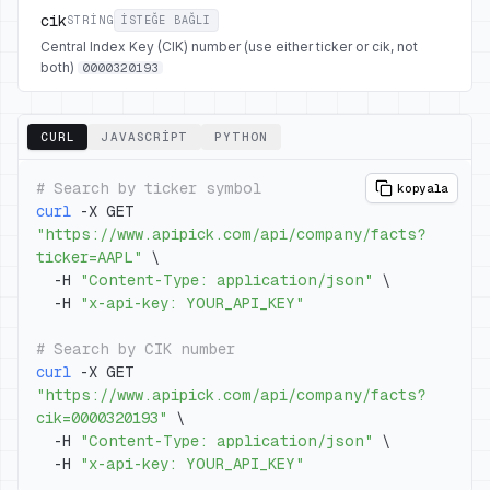
cik
STRING
ISTEĞE BAĞLI
Central Index Key (CIK) number (use either ticker or cik, not
both)
0000320193
CURL
JAVASCRIPT
PYTHON
# Search by ticker symbol
kopyala
curl
 -X GET 
"https://www.apipick.com/api/company/facts?
ticker=AAPL"
\
  -H 
"Content-Type: application/json"
\
  -H 
"x-api-key: YOUR_API_KEY"
# Search by CIK number
curl
 -X GET 
"https://www.apipick.com/api/company/facts?
cik=0000320193"
\
  -H 
"Content-Type: application/json"
\
  -H 
"x-api-key: YOUR_API_KEY"