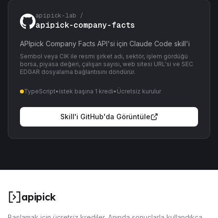
apipick-lab /
apipick-company-facts
APIpick Company Facts API'si için Claude Code skill'i
Sembol veya CIK ile resmi şirket adı, sektör, işlem gördüğü
borsa, piyasa değeri, çalışan sayısı, web sitesi URL'si ve SEC
EDGAR dosyalama bağlantısını döndürür.
TypeScript
•
istek başına 1 kredi
•
Ücretsiz kurulur
Skill'i GitHub'da Görüntüle
apipick
Başlamak için ücretsiz krediler. Anında sonuçlarla kullandıkça