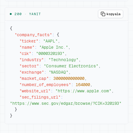
● 200 ·
YANIT
kopyala
{
"company_facts"
:
{
"ticker"
:
"AAPL"
,
"name"
:
"Apple Inc."
,
"cik"
:
"0000320193"
,
"industry"
:
"Technology"
,
"sector"
:
"Consumer Electronics"
,
"exchange"
:
"NASDAQ"
,
"market_cap"
:
3000000000000
,
"number_of_employees"
:
164000
,
"website_url"
:
"https://www.apple.com"
,
"sec_filings_url"
:
"https://www.sec.gov/edgar/browse/?CIK=320193"
}
}