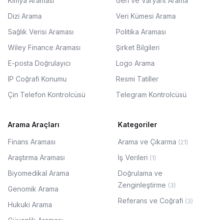
Kimya Araması
Gen ve Varyant Arama
Dizi Arama
Veri Kümesi Arama
Sağlık Verisi Araması
Politika Araması
Wiley Finance Araması
Şirket Bilgileri
E-posta Doğrulayıcı
Logo Arama
IP Coğrafi Konumu
Resmi Tatiller
Çin Telefon Kontrolcüsü
Telegram Kontrolcüsü
Arama Araçları
Kategoriler
Finans Araması
Arama ve Çıkarma
(
21
)
Araştırma Araması
İş Verileri
(
1
)
Biyomedikal Arama
Doğrulama ve
Zenginleştirme
(
3
)
Genomik Arama
Referans ve Coğrafi
(
3
)
Hukuki Arama