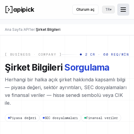
apipick
Oturum aç
▾
TR
Togg
Menü
Ana Sayfa
/
API'ler
/
Şirket Bilgileri
[ BUSINESS · COMPANY ]
● 2 CR · 60 REQ/MIN
Şirket Bilgileri
Sorgulama
Herhangi bir halka açık şirket hakkında kapsamlı bilgi
— piyasa değeri, sektör ayrıntıları, SEC dosyalamaları
ve finansal veriler — hisse senedi sembolü veya CIK
ile.
Piyasa değeri
SEC dosyalamaları
Finansal veriler