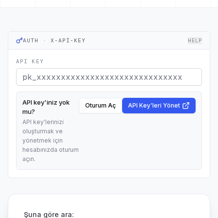
AUTH · X-API-KEY
HELP
API KEY
API key'iniz yok
Oturum Aç
API Key'leri Yönet
mu?
API key'lerinizi
oluşturmak ve
yönetmek için
hesabınızda oturum
açın.
Şuna göre ara: