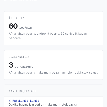
ISTEK HIZI
60
req/min
API anahtarı başına, endpoint başına. 60 saniyelik kayan
pencere.
EŞZAMANLILIK
3
concurrent
API anahtarı başına maksimum eşzamanlı işlemdeki istek sayısı.
YANIT BAŞLIKLARI
X-RateLimit-Limit
Dakika başına izin verilen maksimum istek sayısı