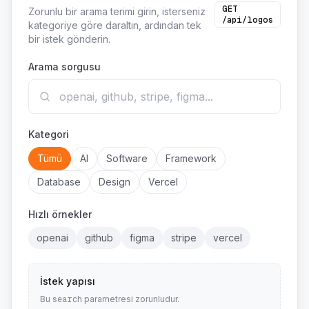
GET
Zorunlu bir arama terimi girin, isterseniz
/api/logos
kategoriye göre daraltın, ardından tek
bir istek gönderin.
Arama sorgusu
Kategori
Tümü
AI
Software
Framework
Database
Design
Vercel
Hızlı örnekler
openai
github
figma
stripe
vercel
İstek yapısı
Bu
parametresi zorunludur.
search