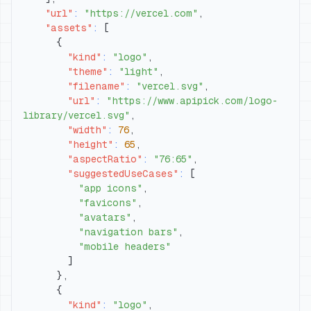
"url"
:
"https://vercel.com"
,
"assets"
:
[
{
"kind"
:
"logo"
,
"theme"
:
"light"
,
"filename"
:
"vercel.svg"
,
"url"
:
"https://www.apipick.com/logo-
library/vercel.svg"
,
"width"
:
76
,
"height"
:
65
,
"aspectRatio"
:
"76:65"
,
"suggestedUseCases"
:
[
"app icons"
,
"favicons"
,
"avatars"
,
"navigation bars"
,
"mobile headers"
]
}
,
{
"kind"
:
"logo"
,