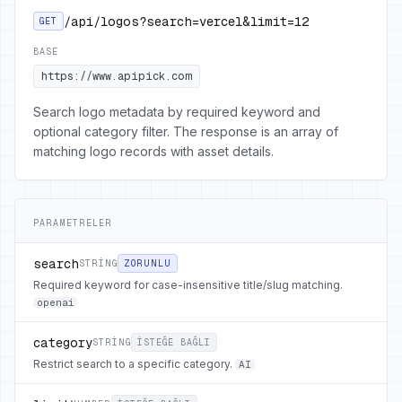
/api/logos?search=vercel&limit=12
GET
BASE
https://www.apipick.com
Search logo metadata by required keyword and
optional category filter. The response is an array of
matching logo records with asset details.
PARAMETRELER
search
STRING
ZORUNLU
Required keyword for case-insensitive title/slug matching.
openai
category
STRING
ISTEĞE BAĞLI
Restrict search to a specific category.
AI