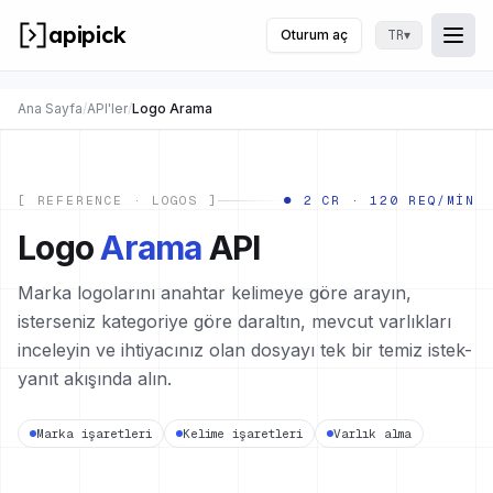
apipick
Oturum aç
▾
TR
Togg
Menü
Ana Sayfa
/
API'ler
/
Logo Arama
[ REFERENCE · LOGOS ]
● 2 CR · 120 REQ/MIN
Logo
Arama
API
Marka logolarını anahtar kelimeye göre arayın,
isterseniz kategoriye göre daraltın, mevcut varlıkları
inceleyin ve ihtiyacınız olan dosyayı tek bir temiz istek-
yanıt akışında alın.
Marka işaretleri
Kelime işaretleri
Varlık alma