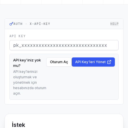
AUTH · X-API-KEY
HELP
API KEY
API key'iniz yok
Oturum Aç
API Key'leri Yönet
mu?
API key'lerinizi
oluşturmak ve
yönetmek için
hesabınızda oturum
açın.
İstek