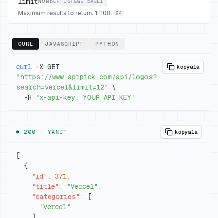
limit
NUMBER
ISTEĞE BAĞLI
Maximum results to return. 1-100.
24
CURL
JAVASCRIPT
PYTHON
curl
 -X GET 
kopyala
"https://www.apipick.com/api/logos?
search=vercel&limit=12"
\
  -H 
"x-api-key: YOUR_API_KEY"
● 200 ·
YANIT
kopyala
[
{
"id"
:
371
,
"title"
:
"Vercel"
,
"categories"
:
[
"Vercel"
]
,