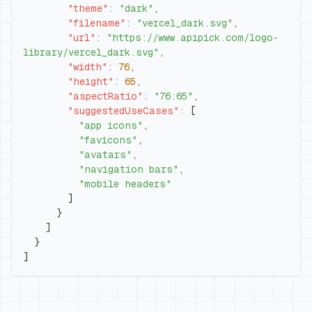
"theme"
:
"dark"
,
"filename"
:
"vercel_dark.svg"
,
"url"
:
"https://www.apipick.com/logo-
library/vercel_dark.svg"
,
"width"
:
76
,
"height"
:
65
,
"aspectRatio"
:
"76:65"
,
"suggestedUseCases"
:
[
"app icons"
,
"favicons"
,
"avatars"
,
"navigation bars"
,
"mobile headers"
]
}
]
}
]