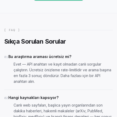
[ FAQ ]
Sıkça Sorulan Sorular
Bu araştırma araması ücretsiz mi?
01
Evet — API anahtarı ve kayıt olmadan canlı sorgular
çalıştırın. Ücretsiz önizleme rate-limitlidir ve arama başına
en fazla 3 sonuç döndürür. Daha fazlası için
bir API
anahtarı alın
.
Hangi kaynakları kapsıyor?
02
Canlı web sayfaları, başlıca yayın organlarından son
dakika haberleri, hakemli makaleler (arXiv, PubMed,
bioRxiv, medRxiv) ve lisanslı finans dergileri — her sonuç