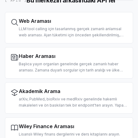
Bu merkezin arkasındaki API'ler
[ APIS ]
Web Araması
LLM tool calling için tasarlanmış gerçek zamanlı anlamsal
web araması. Ajan tüketimi için önceden şekillendirilmiş,
sıralanmış başlıklar, URL'ler ve temiz snippet'ler döndürür.
Ülke ve tarih filtreleri desteklenir.
Haber Araması
Başlıca yayın organları genelinde gerçek zamanlı haber
araması. Zamana duyarlı sorgular için tarih aralığı ve ülke
filtrelemesi. Sabah brifingleri, piyasa haberleri ajanları ve
RAG pipeline'ları için tasarlandı.
Akademik Arama
arXiv, PubMed, bioRxiv ve medRxiv genelinde hakemli
makaleleri ve ön baskıları tek bir endpoint'ten arayın. Yapay
zeka odaklı literatür taraması, bilimsel derlemeler üzerinde
RAG ve alıntı çıkarma için tasarlandı.
Wiley Finance Araması
Lisanslı Wiley finans dergilerini ve ders kitaplarını arayın.