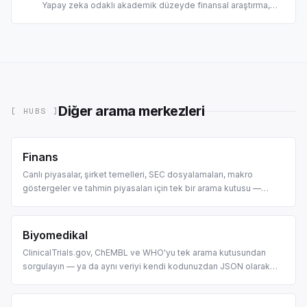
Yapay zeka odaklı akademik düzeyde finansal araştırma,
literatür taraması ve yatırım analizi için tasarlandı.
Diğer arama merkezleri
[ HUBS ]
Finans
Canlı piyasalar, şirket temelleri, SEC dosyalamaları, makro
göstergeler ve tahmin piyasaları için tek bir arama kutusu —
sonuçlar gerçekten okuyabileceğiniz kartlar, tablolar ve grafikler
olarak sunulur.
Biyomedikal
ClinicalTrials.gov, ChEMBL ve WHO'yu tek arama kutusundan
sorgulayın — ya da aynı veriyi kendi kodunuzdan JSON olarak
çağırın. İlaç keşfi pipeline'ları ve biyomedikal araştırma ajanları
için tasarlandı.