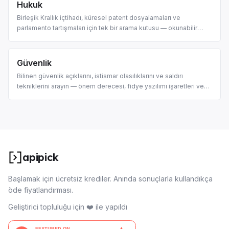
Hukuk
Birleşik Krallık içtihadı, küresel patent dosyalamaları ve
parlamento tartışmaları için tek bir arama kutusu — okunabilir
dava, patent ve tartışma kartları olarak sunulur.
Güvenlik
Bilinen güvenlik açıklarını, istismar olasılıklarını ve saldırı
tekniklerini arayın — önem derecesi, fidye yazılımı işaretleri ve
CWE'lerle birlikte okunabilir CVE kartları olarak sunulur.
apipick
Başlamak için ücretsiz krediler. Anında sonuçlarla kullandıkça
öde fiyatlandırması.
Geliştirici topluluğu için ❤️ ile yapıldı