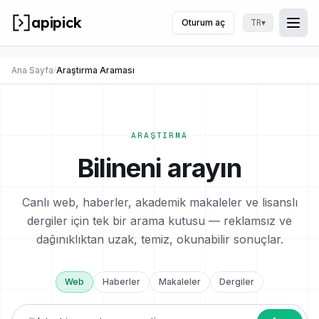
apipick
Oturum aç
▾
TR
Togg
Menü
Ana Sayfa
/
Araştırma Araması
ARAŞTIRMA
Bilineni arayın
Canlı web, haberler, akademik makaleler ve lisanslı
dergiler için tek bir arama kutusu — reklamsız ve
dağınıklıktan uzak, temiz, okunabilir sonuçlar.
Web
Haberler
Makaleler
Dergiler