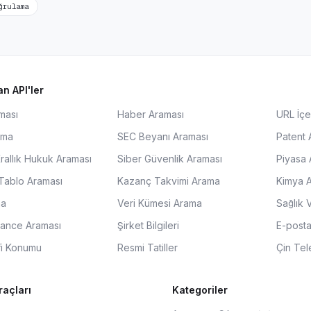
ğrulama
n API'ler
ması
Haber Araması
URL İçe
ama
SEC Beyanı Araması
Patent 
Krallık Hukuk Araması
Siber Güvenlik Araması
Piyasa 
 Tablo Araması
Kazanç Takvimi Arama
Kimya 
ma
Veri Kümesi Arama
Sağlık 
nance Araması
Şirket Bilgileri
E-posta
fi Konumu
Resmi Tatiller
Çin Tel
açları
Kategoriler