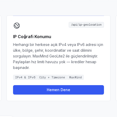
/api/ip-geolocation
IP Coğrafi Konumu
Herhangi bir herkese açık IPv4 veya IPv6 adresi için
ülke, bölge, şehir, koordinatlar ve saat dilimini
sorgulayın. MaxMind GeoLite2 ile güçlendirilmiştir.
Paylaşılan hız limiti havuzu yok — krediler hesap
başınadır.
IPv4 & IPv6
City + Timezone
MaxMind
Hemen Dene