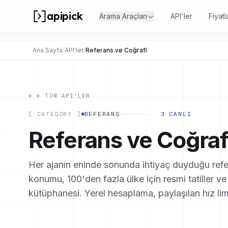
apipick
Arama Araçları
API'ler
Fiyatl
Ana Sayfa
/
API'ler
/
Referans ve Coğrafi
←
← TÜM API'LER
[ CATEGORY ]
REFERANS
3 CANLI
Referans ve Coğraf
Her ajanın eninde sonunda ihtiyaç duyduğu refer
konumu, 100'den fazla ülke için resmi tatiller v
kütüphanesi. Yerel hesaplama, paylaşılan hız lim