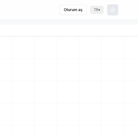
Oturum aç
▾
TR
Toggle th