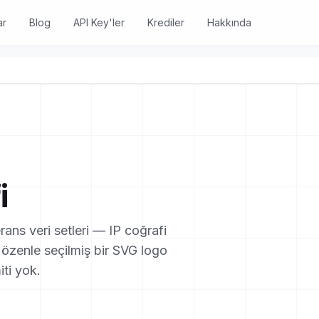
ar
Blog
API Key'ler
Krediler
Hakkında
i
ans veri setleri — IP coğrafi
e özenle seçilmiş bir SVG logo
iti yok.