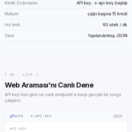
Kimlik Doğrulama
API key · x-api-key başlığı
Maliyet
çağrı başına 15 kredi
Hız limiti
60 istek / dk
Yanıt
Yapılandırılmış JSON
[ 01 · LIVE ]
Web Araması'nı Canlı Dene
API key'inizi girin ve canlı endpoint'e karşı gerçek bir sorgu
çalıştırın.
AUTH · X-API-KEY
HELP
API KEY