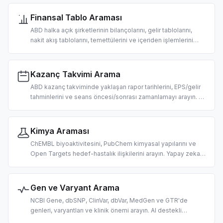
zeka odaklı makroekonomik araştırma ve analiz için
tasarlandı.
Finansal Tablo Araması
ABD halka açık şirketlerinin bilançolarını, gelir tablolarını,
nakit akış tablolarını, temettülerini ve içeriden işlemlerini
arayın. Yapay zeka odaklı temel analiz ve durum tespiti için
tasarlandı.
Kazanç Takvimi Arama
ABD kazanç takviminde yaklaşan rapor tarihlerini, EPS/gelir
tahminlerini ve seans öncesi/sonrası zamanlamayı arayın. AI
destekli olay odaklı işlem ve araştırma için tasarlandı.
Kimya Araması
ChEMBL biyoaktivitesini, PubChem kimyasal yapılarını ve
Open Targets hedef-hastalık ilişkilerini arayın. Yapay zeka
odaklı ilaç keşfi, keminformatik ve biyomedikal araştırma
için tasarlandı.
Gen ve Varyant Arama
NCBI Gene, dbSNP, ClinVar, dbVar, MedGen ve GTR'de
genleri, varyantları ve klinik önemi arayın. AI destekli
genomik ve varyant yorumlama için tasarlandı.