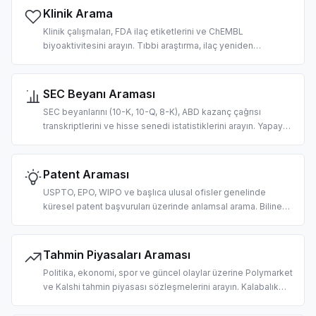
Klinik Arama
Klinik çalışmaları, FDA ilaç etiketlerini ve ChEMBL
biyoaktivitesini arayın. Tıbbi araştırma, ilaç yeniden
konumlandırma ve yapay zeka odaklı klinik karar desteği iş
akışları için tasarlandı.
SEC Beyanı Araması
SEC beyanlarını (10-K, 10-Q, 8-K), ABD kazanç çağrısı
transkriptlerini ve hisse senedi istatistiklerini arayın. Yapay
zeka odaklı durum tespiti, temel analiz ve finansal RAG
pipeline'ları için tasarlandı.
Patent Araması
USPTO, EPO, WIPO ve başlıca ulusal ofisler genelinde
küresel patent başvuruları üzerinde anlamsal arama. Bilinen
teknik araştırması, IP haritalama ve yapay zeka odaklı
rekabet zekası için tasarlandı.
Tahmin Piyasaları Araması
Politika, ekonomi, spor ve güncel olaylar üzerine Polymarket
ve Kalshi tahmin piyasası sözleşmelerini arayın. Kalabalık
tahmini alma ve olasılıkla temellendirilmiş LLM yanıtları için
tasarlandı.