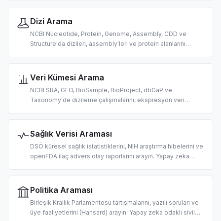
Dizi Arama
NCBI Nucleotide, Protein, Genome, Assembly, CDD ve
Structure'da dizileri, assembly'leri ve protein alanlarını
arayın. AI destekli biyoinformatik için tasarlandı.
Veri Kümesi Arama
NCBI SRA, GEO, BioSample, BioProject, dbGaP ve
Taxonomy'de dizileme çalışmalarını, ekspresyon veri
kümelerini ve organizma verilerini arayın. AI destekli omik
veri keşfi için tasarlandı.
Sağlık Verisi Araması
DSÖ küresel sağlık istatistiklerini, NIH araştırma hibelerini ve
openFDA ilaç advers olay raporlarını arayın. Yapay zeka
odaklı halk sağlığı araştırması, hibe keşfi ve farmakovijilans
için tasarlandı.
Politika Araması
Birleşik Krallık Parlamentosu tartışmalarını, yazılı soruları ve
üye faaliyetlerini (Hansard) arayın. Yapay zeka odaklı sivil