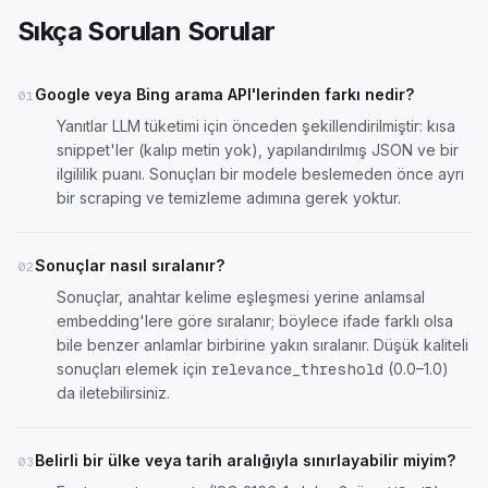
Sıkça Sorulan Sorular
Google veya Bing arama API'lerinden farkı nedir?
01
Yanıtlar LLM tüketimi için önceden şekillendirilmiştir: kısa
snippet'ler (kalıp metin yok), yapılandırılmış JSON ve bir
ilgililik puanı. Sonuçları bir modele beslemeden önce ayrı
bir scraping ve temizleme adımına gerek yoktur.
Sonuçlar nasıl sıralanır?
02
Sonuçlar, anahtar kelime eşleşmesi yerine anlamsal
embedding'lere göre sıralanır; böylece ifade farklı olsa
bile benzer anlamlar birbirine yakın sıralanır. Düşük kaliteli
sonuçları elemek için
(0.0–1.0)
relevance_threshold
da iletebilirsiniz.
Belirli bir ülke veya tarih aralığıyla sınırlayabilir miyim?
03