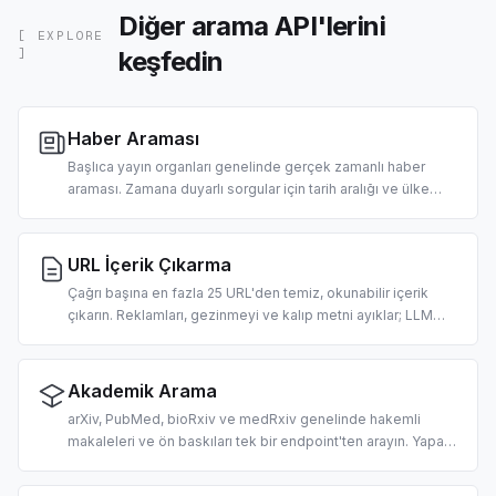
Diğer arama API'lerini
[ EXPLORE
keşfedin
]
Haber Araması
Başlıca yayın organları genelinde gerçek zamanlı haber
araması. Zamana duyarlı sorgular için tarih aralığı ve ülke
filtrelemesi. Sabah brifingleri, piyasa haberleri ajanları ve
RAG pipeline'ları için tasarlandı.
URL İçerik Çıkarma
Çağrı başına en fazla 25 URL'den temiz, okunabilir içerik
çıkarın. Reklamları, gezinmeyi ve kalıp metni ayıklar; LLM
alımına hazır markdown tarzı metin döndürür. URL başına 2
kredi.
Akademik Arama
arXiv, PubMed, bioRxiv ve medRxiv genelinde hakemli
makaleleri ve ön baskıları tek bir endpoint'ten arayın. Yapay
zeka odaklı literatür taraması, bilimsel derlemeler üzerinde
RAG ve alıntı çıkarma için tasarlandı.