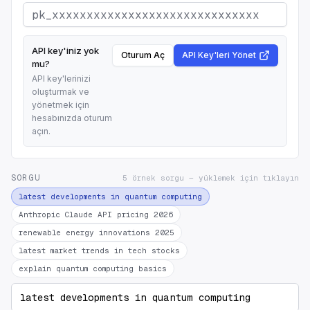
API key'iniz yok
Oturum Aç
API Key'leri Yönet
mu?
API key'lerinizi
oluşturmak ve
yönetmek için
hesabınızda oturum
açın.
SORGU
5 örnek sorgu — yüklemek için tıklayın
latest developments in quantum computing
Anthropic Claude API pricing 2026
renewable energy innovations 2025
latest market trends in tech stocks
explain quantum computing basics