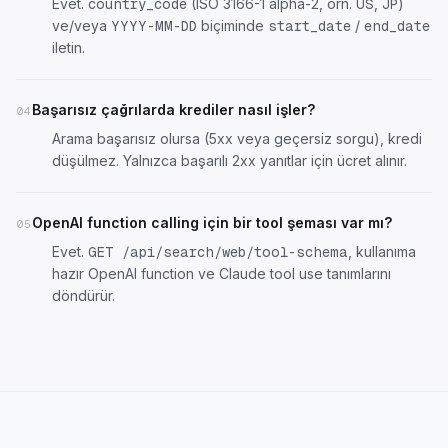
Evet.
(ISO 3166-1 alpha-2, örn.
,
)
country_code
US
JP
ve/veya
biçiminde
/
YYYY-MM-DD
start_date
end_date
iletin.
Başarısız çağrılarda krediler nasıl işler?
04
Arama başarısız olursa (5xx veya geçersiz sorgu), kredi
düşülmez. Yalnızca başarılı 2xx yanıtlar için ücret alınır.
OpenAI function calling için bir tool şeması var mı?
05
Evet.
, kullanıma
GET /api/search/web/tool-schema
hazır OpenAI function ve Claude tool use tanımlarını
döndürür.