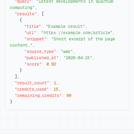
"query"
:
"latest developments in quantum 
computing"
,
"results"
:
[
{
"title"
:
"Example result"
,
"url"
:
"https://example.com/article"
,
"snippet"
:
"Short excerpt of the page 
content…"
,
"source_type"
:
"web"
,
"published_at"
:
"2026-04-15"
,
"score"
:
0.92
}
]
,
"result_count"
:
1
,
"credits_used"
:
15
,
"remaining_credits"
:
99
}