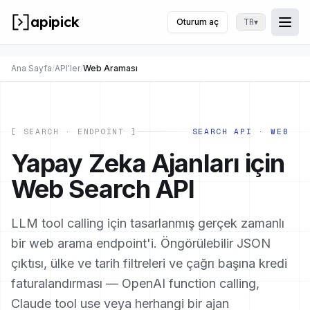
apipick
Oturum aç
▾
TR
Togg
Menü
Ana Sayfa
/
API'ler
/
Web Araması
[ SEARCH · ENDPOINT ]
SEARCH API · WEB
Yapay Zeka Ajanları için
Web Search API
LLM tool calling için tasarlanmış gerçek zamanlı
bir web arama endpoint'i. Öngörülebilir JSON
çıktısı, ülke ve tarih filtreleri ve çağrı başına kredi
faturalandırması — OpenAI function calling,
Claude tool use veya herhangi bir ajan