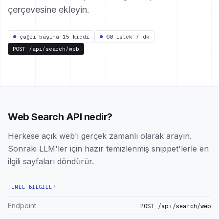
çerçevesine ekleyin.
●
çağrı başına 15 kredi
●
60 istek / dk
POST
/api/search/web
Web Search API nedir?
Herkese açık web'i gerçek zamanlı olarak arayın.
Sonraki LLM'ler için hazır temizlenmiş snippet'lerle en
ilgili sayfaları döndürür.
TEMEL BILGILER
Endpoint
POST /api/search/web