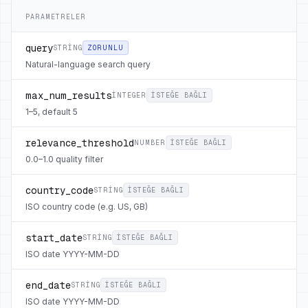
PARAMETRELER
query
STRING
ZORUNLU
Natural-language search query
max_num_results
INTEGER
ISTEĞE BAĞLI
1–5, default 5
relevance_threshold
NUMBER
ISTEĞE BAĞLI
0.0–1.0 quality filter
country_code
STRING
ISTEĞE BAĞLI
ISO country code (e.g. US, GB)
start_date
STRING
ISTEĞE BAĞLI
ISO date YYYY-MM-DD
end_date
STRING
ISTEĞE BAĞLI
ISO date YYYY-MM-DD