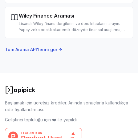
teknoloji araçları, yasama takibi ve politika araştırması için
tasarlandı.
Wiley Finance Araması
Lisanslı Wiley finans dergilerini ve ders kitaplarını arayın.
Yapay zeka odaklı akademik düzeyde finansal araştırma,
literatür taraması ve yatırım analizi için tasarlandı.
Tüm Arama API'lerini gör →
apipick
Başlamak için ücretsiz krediler. Anında sonuçlarla kullandıkça
öde fiyatlandırması.
Geliştirici topluluğu için ❤️ ile yapıldı