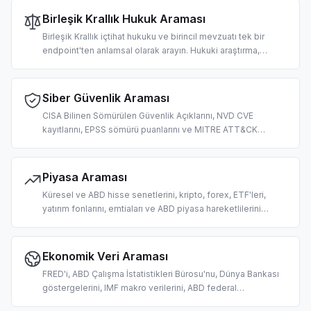
Birleşik Krallık Hukuk Araması
Birleşik Krallık içtihat hukuku ve birincil mevzuatı tek bir
endpoint'ten anlamsal olarak arayın. Hukuki araştırma,
uyumluluk incelemesi, yasal yorumlama ve yapay zeka
odaklı hukuk teknolojisi iş akışları için tasarlandı.
Siber Güvenlik Araması
CISA Bilinen Sömürülen Güvenlik Açıklarını, NVD CVE
kayıtlarını, EPSS sömürü puanlarını ve MITRE ATT&CK
tekniklerini arayın. Yapay zeka odaklı güvenlik açığı
önceliklendirmesi, tehdit istihbaratı ve güvenlik
operasyonları için tasarlandı.
Piyasa Araması
Küresel ve ABD hisse senetlerini, kripto, forex, ETF'leri,
yatırım fonlarını, emtiaları ve ABD piyasa hareketlilerini
arayın. Yapay zeka odaklı fiyat sorgulamaları, piyasa verisi
alma ve alım satım araştırması için tasarlandı.
Ekonomik Veri Araması
FRED'i, ABD Çalışma İstatistikleri Bürosu'nu, Dünya Bankası
göstergelerini, IMF makro verilerini, ABD federal
harcamalarını ve Alman işgücü istatistiklerini arayın. Yapay