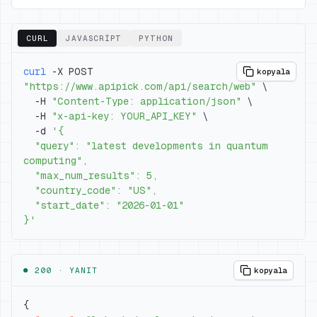
CURL
JAVASCRIPT
PYTHON
curl
 -X POST 
kopyala
"https://www.apipick.com/api/search/web"
\
  -H 
"Content-Type: application/json"
\
  -H 
"x-api-key: YOUR_API_KEY"
\
  -d 
  "query": "latest developments in quantum 
}'
● 200 ·
YANIT
kopyala
{