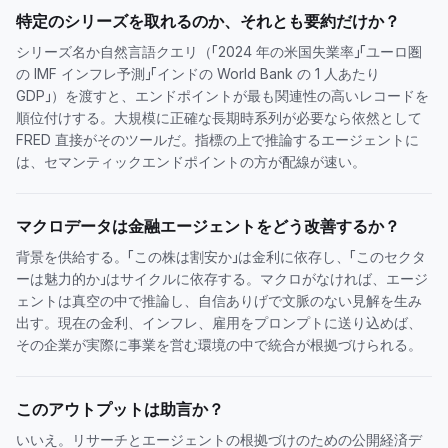
特定のシリーズを取れるのか、それとも要約だけか？
シリーズ名か自然言語クエリ（「2024 年の米国失業率」「ユーロ圏
の IMF インフレ予測」「インドの World Bank の 1 人あたり
GDP」）を渡すと、エンドポイントが最も関連性の高いレコードを
順位付けする。大規模に正確な長期時系列が必要なら依然として
FRED 直接がそのツールだ。指標の上で推論するエージェントに
は、セマンティックエンドポイントの方が配線が速い。
マクロデータは金融エージェントをどう改善するか？
背景を供給する。「この株は割安か」は金利に依存し、「このセクタ
ーは魅力的か」はサイクルに依存する。マクロがなければ、エージ
ェントは真空の中で推論し、自信ありげで文脈のない見解を生み
出す。現在の金利、インフレ、雇用をプロンプトに送り込めば、
その企業が実際に事業を営む環境の中で統合が根拠づけられる。
このアウトプットは助言か？
いいえ。リサーチとエージェントの根拠づけのための公開経済デ