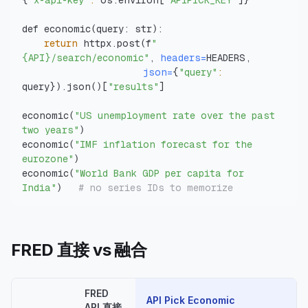
{
"x-api-key"
:
 os.environ
[
"APIPICK_KEY"
]
}
def economic
(
query: str
)
return
 httpx.post
(
f
"
{API}/search/economic"
, 
headers
=
json
=
{
"query"
:
query
}
)
.json
(
)
[
"results"
]
economic
(
"US unemployment rate over the past 
two years"
)
economic
(
"IMF inflation forecast for the 
eurozone"
)
economic
(
"World Bank GDP per capita for 
India"
)
# no series IDs to memorize
FRED 直接 vs 融合
FRED
API Pick Economic
API 直接