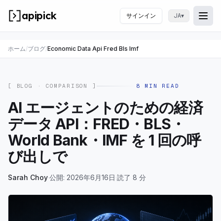
apipick
サインイン
▾
JA
Togg
メニ
ホーム
/
ブログ
/
Economic Data Api Fred Bls Imf
[ BLOG ·
COMPARISON
]
8
MIN READ
AI エージェントのための経済
データ API：FRED・BLS・
World Bank・IMF を 1 回の呼
び出しで
Sarah Choy
·
公開: 2026年6月16日
·
読了 8 分