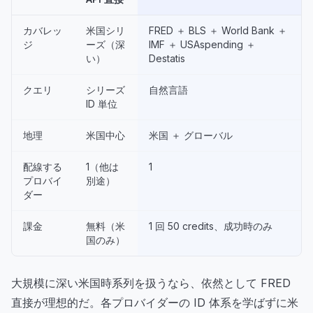
カバレッ
米国シリ
FRED ＋ BLS ＋ World Bank ＋
ジ
ーズ（深
IMF ＋ USAspending ＋
い）
Destatis
クエリ
シリーズ
自然言語
ID 単位
地理
米国中心
米国 ＋ グローバル
配線する
1（他は
1
プロバイ
別途）
ダー
課金
無料（米
1 回 50 credits、成功時のみ
国のみ）
大規模に深い米国時系列を扱うなら、依然として FRED
直接が理想的だ。各プロバイダーの ID 体系を学ばずに米