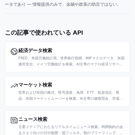
ータであり — 情報提供のみで、金融や政策の助言ではない。
この記事で使われている API
経済データ検索
FRED、米国労働統計局、世界銀行指標、IMFマクロデータ、米国
連邦支出、ドイツ労働統計を検索。AI主導のマクロ経済リサーチ
と分析向けに構築。
マーケット検索
世界および米国の株式、暗号資産、為替、ETF、投資信託、商
品、米国マーケットムーバーを検索。AI主導の価格照会、市場デ
ータ取得、トレーディングリサーチ向けに構築。
ニュース検索
主要メディアにわたるリアルタイムニュース検索。時間制約のあ
るクエリ向けの日付範囲・国フィルタ。朝のブリーフィング、市