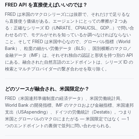
FRED API を直接使えばいいのでは？
FRED は米国のマクロシリーズには抜群で、それだけで足りるな
ら直接使う価値がある。エージェントにとっての摩擦が 2 つあ
る：正確なシリーズ ID（UNRATE、CPIAUCSL、GDP…）で問い合
わせるので、モデルがそれを知っているか調べなければならない
こと。そして FRED は米国中心なので、グローバル指標（World
Bank）、粒度の細かい労働データ（BLS）、国別横断のマクロ／
金融データ（IMF）は、それぞれ独自の認証と形状を持つ別の API
にある。融合された自然言語のエンドポイントは、シリーズ ID の
検索とマルチプロバイダーの繋ぎ合わせを取り除く。
どのソースが融合され、米国限定か？
FRED（米国連邦準備制度の経済データ）、米国労働統計局、
World Bank の開発指標、IMF のマクロおよび金融指標、米国連邦
支出（USAspending）、ドイツの労働統計（Destatis）。つまり
米国とグローバルのマクロにまたがる — 米国限定ではなく — 1
つのエンドポイントの裏側で並列に問い合わせられる。