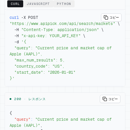
CURL
JAVASCRIPT
PYTHON
curl
 -X POST 
コピー
"https://www.apipick.com/api/search/markets"
\
  -H 
"Content-Type: application/json"
\
  -H 
"x-api-key: YOUR_API_KEY"
\
  -d 
  "query": "Current price and market cap of 
}'
● 200 ·
レスポンス
コピー
{
"query"
:
"Current price and market cap of 
Apple (AAPL)"
,