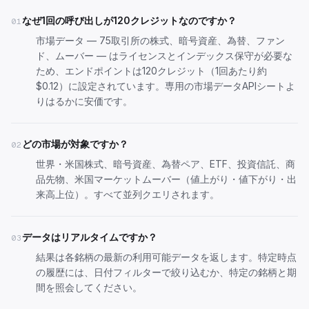
なぜ1回の呼び出しが120クレジットなのですか？
01
市場データ — 75取引所の株式、暗号資産、為替、ファン
ド、ムーバー — はライセンスとインデックス保守が必要な
ため、エンドポイントは120クレジット（1回あたり約
$0.12）に設定されています。専用の市場データAPIシートよ
りはるかに安価です。
どの市場が対象ですか？
02
世界・米国株式、暗号資産、為替ペア、ETF、投資信託、商
品先物、米国マーケットムーバー（値上がり・値下がり・出
来高上位）。すべて並列クエリされます。
データはリアルタイムですか？
03
結果は各銘柄の最新の利用可能データを返します。特定時点
の履歴には、日付フィルターで絞り込むか、特定の銘柄と期
間を照会してください。