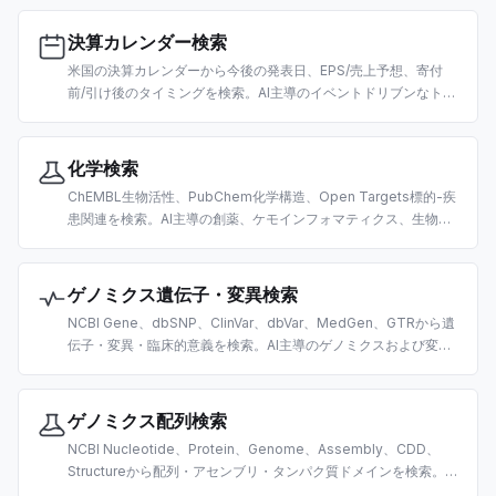
決算カレンダー検索
米国の決算カレンダーから今後の発表日、EPS/売上予想、寄付
前/引け後のタイミングを検索。AI主導のイベントドリブンなトレ
ーディングとリサーチ向けに構築。
化学検索
ChEMBL生物活性、PubChem化学構造、Open Targets標的-疾
患関連を検索。AI主導の創薬、ケモインフォマティクス、生物医
学研究向けに構築。
ゲノミクス遺伝子・変異検索
NCBI Gene、dbSNP、ClinVar、dbVar、MedGen、GTRから遺
伝子・変異・臨床的意義を検索。AI主導のゲノミクスおよび変異
解釈研究向けに構築。
ゲノミクス配列検索
NCBI Nucleotide、Protein、Genome、Assembly、CDD、
Structureから配列・アセンブリ・タンパク質ドメインを検索。AI
主導のバイオインフォマティクス向けに構築。