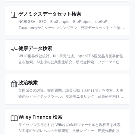
ゲノミクスデータセット検索
NCBI SRA、GEO、BioSample、BioProject、dbGaP、
Taxonomyからシーケンシングラン・発現データセット・生物種
データを検索。AI主導のオミクスデータ探索向けに構築。
健康データ検索
WHO世界保健統計、NIH研究助成、openFDA医薬品有害事象報
告を検索。AI主導の公衆衛生研究、助成金探索、ファーマコビジ
ランス向けに構築。
政治検索
英国議会の討論、書面質問、議員活動（Hansard）を検索。AI主
導のシビックテックツール、立法モニタリング、政策研究向けに
構築。
Wiley Finance 検索
ライセンス供与された Wiley の金融ジャーナルと教科書を検索。
AI主導の学術レベルの金融研究、文献レビュー、投資分析向けに