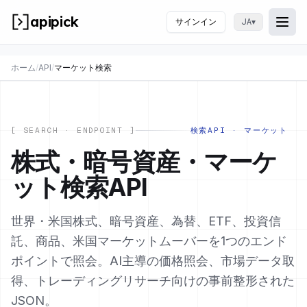
apipick
サインイン
▾
JA
Togg
メニ
ホーム
/
API
/
マーケット検索
[ SEARCH · ENDPOINT ]
検索API · マーケット
株式・暗号資産・マーケ
ット検索API
世界・米国株式、暗号資産、為替、ETF、投資信
託、商品、米国マーケットムーバーを1つのエンド
ポイントで照会。AI主導の価格照会、市場データ取
得、トレーディングリサーチ向けの事前整形された
JSON。