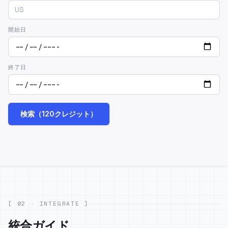
開始日
終了日
検索（120クレジット）
[ 02 · INTEGRATE ]
統合ガイド