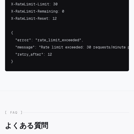
X-RateLimit-Limit: 30

X-RateLimit-Remaining: 0

X-RateLimit-Reset: 12

{

  "error": "rate_limit_exceeded",

  "message": "Rate limit exceeded: 30 requests/minute per
  "retry_after": 12

}
[ FAQ ]
よくある質問