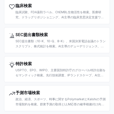
臨床検索
臨床試験、FDA薬剤ラベル、ChEMBL生物活性を検索。医療研
究、ドラッグリポジショニング、AI主導の臨床意思決定支援ワー
クフロー向けに構築。
SEC提出書類検索
SEC提出書類（10-K、10-Q、8-K）、米国決算電話会議のトラン
スクリプト、株式統計を検索。AI主導のデューデリジェンス、フ
ァンダメンタル分析、財務RAGパイプライン向けに構築。
特許検索
USPTO、EPO、WIPO、主要国別特許庁のグローバル特許出願を
セマンティック検索。先行技術調査、IPランドスケープ、AI主導
の競合分析向けに構築。
予測市場検索
政治、経済、スポーツ、時事に関するPolymarketとKalshiの予測
市場契約を検索。群衆予測の取得とLLM応答の確率根拠付け向け
に構築。