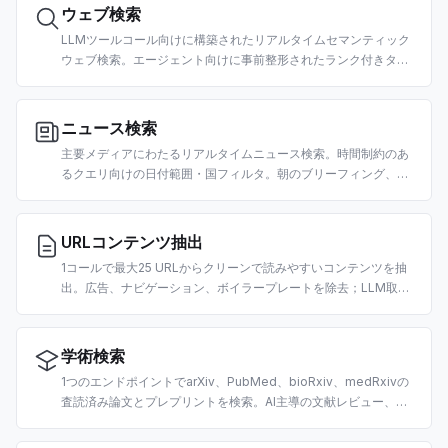
ウェブ検索
LLMツールコール向けに構築されたリアルタイムセマンティック
ウェブ検索。エージェント向けに事前整形されたランク付きタイ
トル、URL、クリーンなスニペットを返します。国・日付フィル
タ対応。
ニュース検索
主要メディアにわたるリアルタイムニュース検索。時間制約のあ
るクエリ向けの日付範囲・国フィルタ。朝のブリーフィング、市
場ニュースエージェント、RAGパイプライン向けに構築。
URLコンテンツ抽出
1コールで最大25 URLからクリーンで読みやすいコンテンツを抽
出。広告、ナビゲーション、ボイラープレートを除去；LLM取り
込み用のmarkdown風テキストを返します。URLあたり2クレジ
ット。
学術検索
1つのエンドポイントでarXiv、PubMed、bioRxiv、medRxivの
査読済み論文とプレプリントを検索。AI主導の文献レビュー、科
学コーパス上のRAG、引用抽出向けに構築。