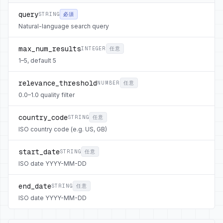
query
STRING
必須
Natural-language search query
max_num_results
INTEGER
任意
1–5, default 5
relevance_threshold
NUMBER
任意
0.0–1.0 quality filter
country_code
STRING
任意
ISO country code (e.g. US, GB)
start_date
STRING
任意
ISO date YYYY-MM-DD
end_date
STRING
任意
ISO date YYYY-MM-DD