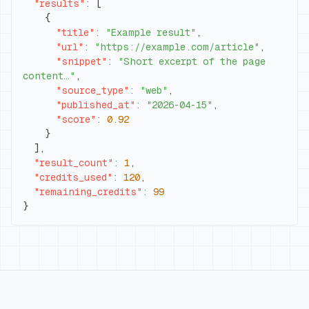
"results"
:
[
{
"title"
:
"Example result"
,
"url"
:
"https://example.com/article"
,
"snippet"
:
"Short excerpt of the page 
content…"
,
"source_type"
:
"web"
,
"published_at"
:
"2026-04-15"
,
"score"
:
0.92
}
]
,
"result_count"
:
1
,
"credits_used"
:
120
,
"remaining_credits"
:
99
}