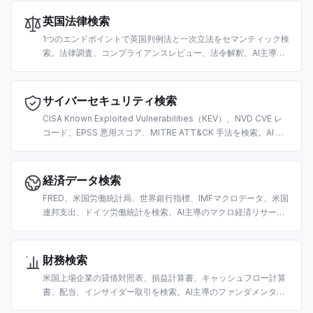
英国法律検索
1つのエンドポイントで英国判例法と一次立法をセマンティック検
索。法律調査、コンプライアンスレビュー、法令解釈、AI主導の
リーガルテックワークフロー向けに構築。
サイバーセキュリティ検索
CISA Known Exploited Vulnerabilities（KEV）、NVD CVE レ
コード、EPSS 悪用スコア、MITRE ATT&CK 手法を検索。AI 主
導の脆弱性トリアージ、脅威インテリジェンス、セキュリティ運
用向けに構築。
経済データ検索
FRED、米国労働統計局、世界銀行指標、IMFマクロデータ、米国
連邦支出、ドイツ労働統計を検索。AI主導のマクロ経済リサーチ
と分析向けに構築。
財務検索
米国上場企業の貸借対照表、損益計算書、キャッシュフロー計算
書、配当、インサイダー取引を検索。AI主導のファンダメンタル
分析とデューデリジェンス向けに構築。