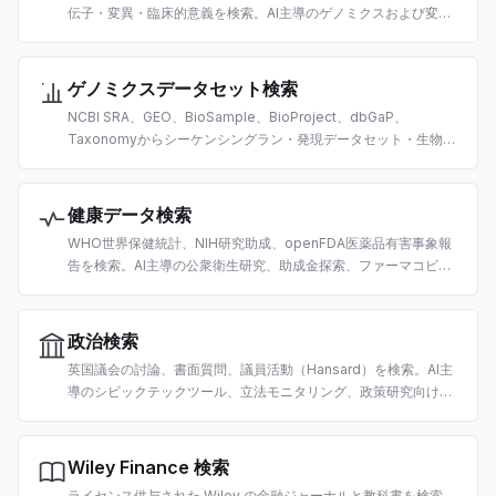
伝子・変異・臨床的意義を検索。AI主導のゲノミクスおよび変異
解釈研究向けに構築。
ゲノミクスデータセット検索
NCBI SRA、GEO、BioSample、BioProject、dbGaP、
Taxonomyからシーケンシングラン・発現データセット・生物種
データを検索。AI主導のオミクスデータ探索向けに構築。
健康データ検索
WHO世界保健統計、NIH研究助成、openFDA医薬品有害事象報
告を検索。AI主導の公衆衛生研究、助成金探索、ファーマコビジ
ランス向けに構築。
政治検索
英国議会の討論、書面質問、議員活動（Hansard）を検索。AI主
導のシビックテックツール、立法モニタリング、政策研究向けに
構築。
Wiley Finance 検索
ライセンス供与された Wiley の金融ジャーナルと教科書を検索。