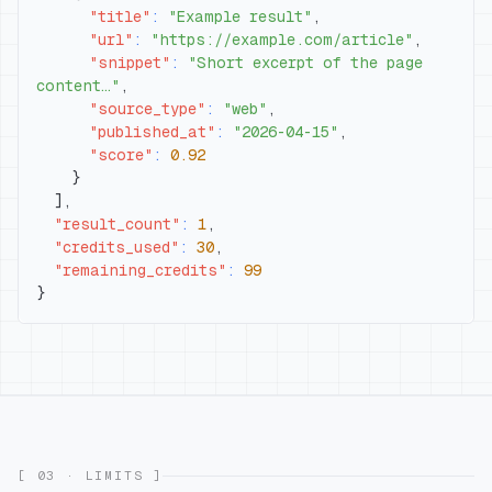
"title"
:
"Example result"
,
"url"
:
"https://example.com/article"
,
"snippet"
:
"Short excerpt of the page 
content…"
,
"source_type"
:
"web"
,
"published_at"
:
"2026-04-15"
,
"score"
:
0.92
}
]
,
"result_count"
:
1
,
"credits_used"
:
30
,
"remaining_credits"
:
99
}
[ 03 · LIMITS ]