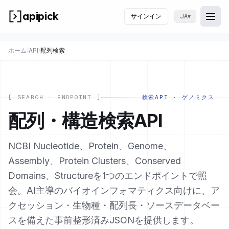
apipick
サインイン
▾
JA
Togg
メニ
ホーム
/
API
/
配列検索
[ SEARCH · ENDPOINT ]
検索API · ゲノミクス
配列・構造検索API
NCBI Nucleotide、Protein、Genome、
Assembly、Protein Clusters、Conserved
Domains、Structureを1つのエンドポイントで照
会。AI主導のバイオインフォマティクス向けに、ア
クセッション・生物種・配列長・ソースデータベー
スを備えた事前整形済みJSONを提供します。