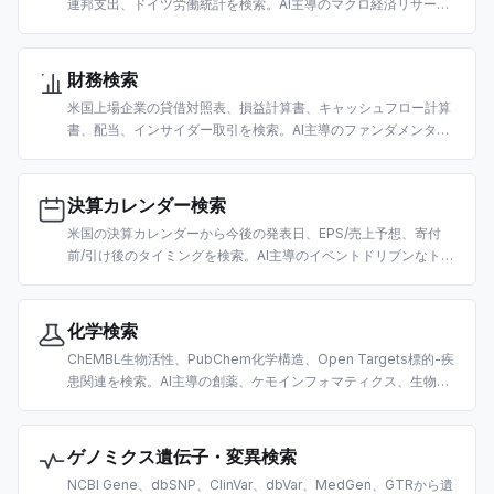
連邦支出、ドイツ労働統計を検索。AI主導のマクロ経済リサーチ
と分析向けに構築。
財務検索
米国上場企業の貸借対照表、損益計算書、キャッシュフロー計算
書、配当、インサイダー取引を検索。AI主導のファンダメンタル
分析とデューデリジェンス向けに構築。
決算カレンダー検索
米国の決算カレンダーから今後の発表日、EPS/売上予想、寄付
前/引け後のタイミングを検索。AI主導のイベントドリブンなトレ
ーディングとリサーチ向けに構築。
化学検索
ChEMBL生物活性、PubChem化学構造、Open Targets標的-疾
患関連を検索。AI主導の創薬、ケモインフォマティクス、生物医
学研究向けに構築。
ゲノミクス遺伝子・変異検索
NCBI Gene、dbSNP、ClinVar、dbVar、MedGen、GTRから遺