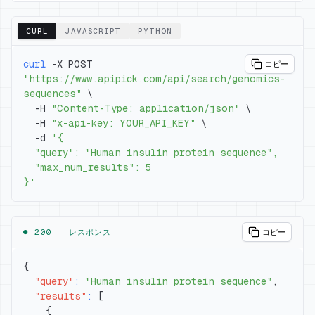
CURL
JAVASCRIPT
PYTHON
curl
 -X POST 
コピー
"https://www.apipick.com/api/search/genomics-
sequences"
\
  -H 
"Content-Type: application/json"
\
  -H 
"x-api-key: YOUR_API_KEY"
\
  -d 
}'
● 200 ·
レスポンス
コピー
{
"query"
:
"Human insulin protein sequence"
,
"results"
:
[
{