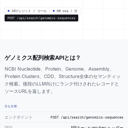
●
30クレジット / コール
●
60 req / 分
POST
/api/search/genomics-sequences
ゲノミクス配列検索APIとは？
NCBI Nucleotide、Protein、Genome、Assembly、
Protein Clusters、CDD、Structure全体のセマンティッ
ク検索。後段のLLM向けにランク付けされたレコードと
ソースURLを返します。
主な仕様
エンドポイント
POST /api/search/genomics-sequences
認証
APIキー · x-api-key ヘッダー