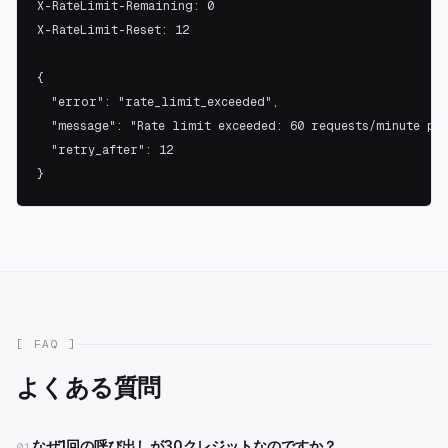
X-RateLimit-Remaining: 0

X-RateLimit-Reset: 12

{

  "error": "rate_limit_exceeded",

  "message": "Rate limit exceeded: 60 requests/minute per
  "retry_after": 12

}
[ FAQ ]
よくある質問
なぜ1回の呼び出しが30クレジットなのですか？
01