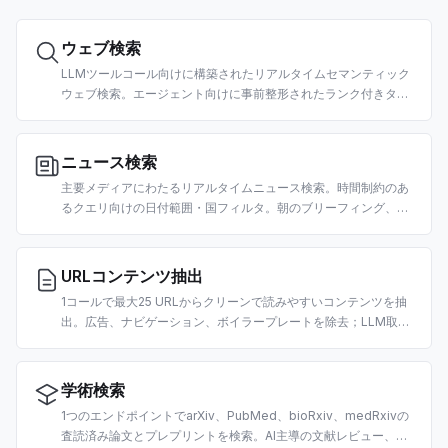
ウェブ検索
LLMツールコール向けに構築されたリアルタイムセマンティック
ウェブ検索。エージェント向けに事前整形されたランク付きタイ
トル、URL、クリーンなスニペットを返します。国・日付フィル
タ対応。
ニュース検索
主要メディアにわたるリアルタイムニュース検索。時間制約のあ
るクエリ向けの日付範囲・国フィルタ。朝のブリーフィング、市
場ニュースエージェント、RAGパイプライン向けに構築。
URLコンテンツ抽出
1コールで最大25 URLからクリーンで読みやすいコンテンツを抽
出。広告、ナビゲーション、ボイラープレートを除去；LLM取り
込み用のmarkdown風テキストを返します。URLあたり2クレジ
ット。
学術検索
1つのエンドポイントでarXiv、PubMed、bioRxiv、medRxivの
査読済み論文とプレプリントを検索。AI主導の文献レビュー、科