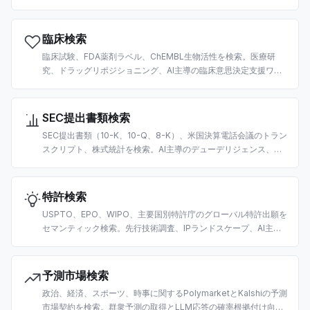
学コーパス上のRAG、引用抽出向けに構築。
臨床検索
臨床試験、FDA薬剤ラベル、ChEMBL生物活性を検索。医療研
究、ドラッグリポジショニング、AI主導の臨床意思決定支援ワー
クフロー向けに構築。
SEC提出書類検索
SEC提出書類（10-K、10-Q、8-K）、米国決算電話会議のトラン
スクリプト、株式統計を検索。AI主導のデューデリジェンス、フ
ァンダメンタル分析、財務RAGパイプライン向けに構築。
特許検索
USPTO、EPO、WIPO、主要国別特許庁のグローバル特許出願を
セマンティック検索。先行技術調査、IPランドスケープ、AI主導
の競合分析向けに構築。
予測市場検索
政治、経済、スポーツ、時事に関するPolymarketとKalshiの予測
市場契約を検索。群衆予測の取得とLLM応答の確率根拠付け向け