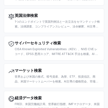
に構築。
英国法律検索
1つのエンドポイントで英国判例法と一次立法をセマンティック検
索。法律調査、コンプライアンスレビュー、法令解釈、AI主導の
リーガルテックワークフロー向けに構築。
サイバーセキュリティ検索
CISA Known Exploited Vulnerabilities（KEV）、NVD CVE レ
コード、EPSS 悪用スコア、MITRE ATT&CK 手法を検索。AI 主
導の脆弱性トリアージ、脅威インテリジェンス、セキュリティ運
用向けに構築。
マーケット検索
世界および米国の株式、暗号資産、為替、ETF、投資信託、商
品、米国マーケットムーバーを検索。AI主導の価格照会、市場デ
ータ取得、トレーディングリサーチ向けに構築。
経済データ検索
FRED、米国労働統計局、世界銀行指標、IMFマクロデータ、米国