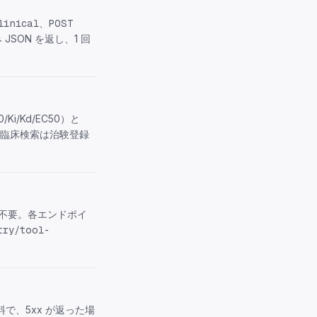
、
linical
POST
SON を返し、1 回
/Kd/EC50）と
す。臨床検索は治験登録
スは不要。各エンドポイ
try/tool-
で、5xx が返った場