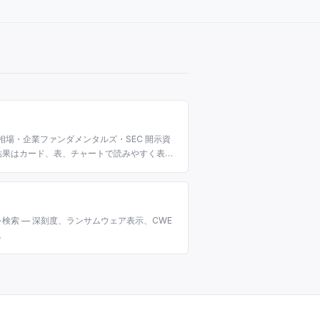
相場・企業ファンダメンタルズ・SEC 開示資
結果はカード、表、チャートで読みやすく表示
検索 — 深刻度、ランサムウェア表示、CWE
。