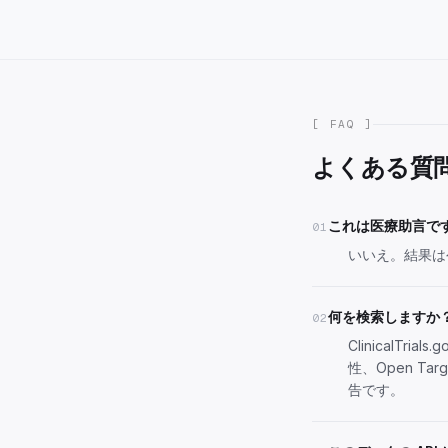
[ FAQ ]
よくある質
これは医療助言で
01
いいえ。結果は
何を検索しますか
02
ClinicalTr
性、Open Ta
告です。