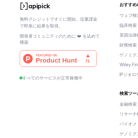
おすすめA
apipick
ウェブ検
無料クレジットですぐに開始。従量課金
臨床検索
で即座に結果を取得。
英国法律
開発者コミュニティのために ❤️ を込めて
構築
財務検索
ゲノミク
Wiley F
IPジオ
すべてのサービスが正常稼働中
検索ツー
金融検索
リサーチ
バイオメ
ゲノミク