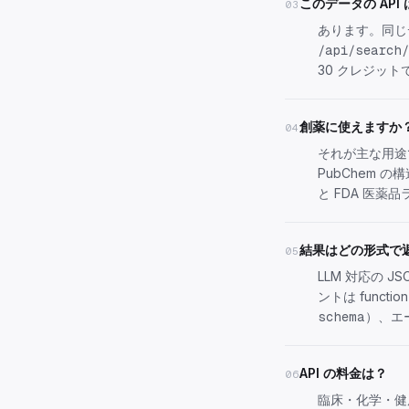
このデータの API
03
あります。同じ
/api/search/
30 クレジット
創薬に使えますか
04
それが主な用途で
PubChem 
と FDA 医
結果はどの形式で
05
LLM 対応の 
ントは functi
）、エ
schema
API の料金は？
06
臨床・化学・健康