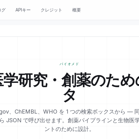
ログ
APIキー
クレジット
概要
バイオメド
医学研究・創薬のため
タ
Trials.gov、ChEMBL、WHO を 1 つの検索ボックスから 
ら JSON で呼び出せます。創薬パイプラインと生物医
ントのために設計。