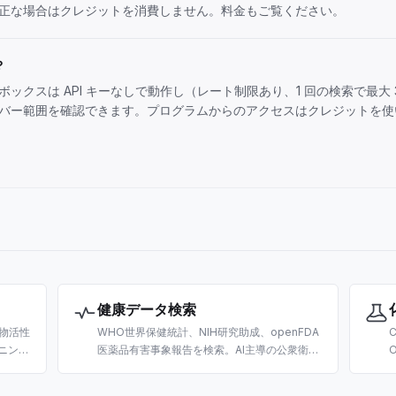
正な場合はクレジットを消費しません。
料金
もご覧ください。
？
ックスは API キーなしで動作し（レート制限あり、1 回の検索で最大 
バー範囲を確認できます。プログラムからのアクセスはクレジットを使
健康データ検索
生物活性
WHO世界保健統計、NIH研究助成、openFDA
ニン
医薬品有害事象報告を検索。AI主導の公衆衛生
ロー向
研究、助成金探索、ファーマコビジランス向け
に構築。