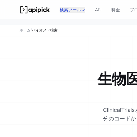
apipick
検索ツール
API
料金
ブ
ホーム
/
バイオメド検索
生物
Clinical
分のコードか