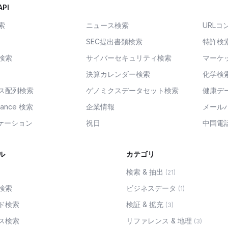
PI
索
ニュース検索
URLコ
SEC提出書類検索
特許検
検索
サイバーセキュリティ検索
マーケ
決算カレンダー検索
化学検
ス配列検索
ゲノミクスデータセット検索
健康デ
inance 検索
企業情報
メール
ロケーション
祝日
中国電
ル
カテゴリ
検索 & 抽出
(
21
)
検索
ビジネスデータ
(
1
)
ド検索
検証 & 拡充
(
3
)
ス検索
リファレンス & 地理
(
3
)