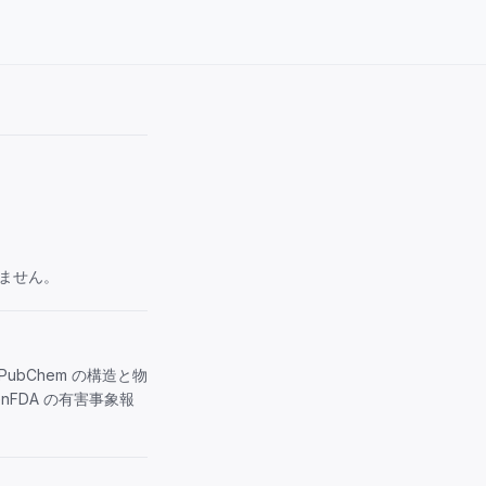
ません。
）、PubChem の構造と物
enFDA の有害事象報