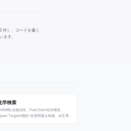
3 件）、コードを書く
います。
化学検索
ChEMBL生物活性、PubChem化学構造、
Open Targets標的-疾患関連を検索。AI主導の
創薬、ケモインフォマティクス、生物医学研究
向けに構築。