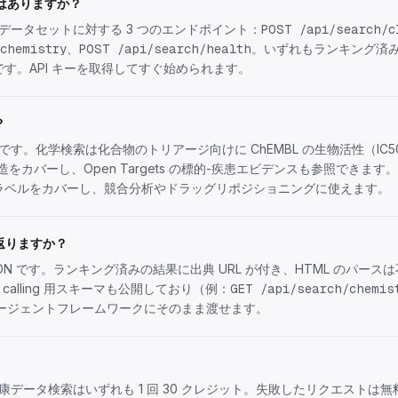
 はありますか？
データセットに対する 3 つのエンドポイント：
POST /api/search/c
、
。いずれもランキング済み J
chemistry
POST /api/search/health
です。
API キーを取得
してすぐ始められます。
？
す。化学検索は化合物のトリアージ向けに ChEMBL の生物活性（IC50/Ki
の構造をカバーし、Open Targets の標的-疾患エビデンスも参照できま
薬品ラベルをカバーし、競合分析やドラッグリポジショニングに使えます。
返りますか？
JSON です。ランキング済みの結果に出典 URL が付き、HTML のパー
on calling 用スキーマも公開しており（例：
GET /api/search/chemis
ージェントフレームワークにそのまま渡せます。
データ検索はいずれも 1 回 30 クレジット。失敗したリクエストは無料