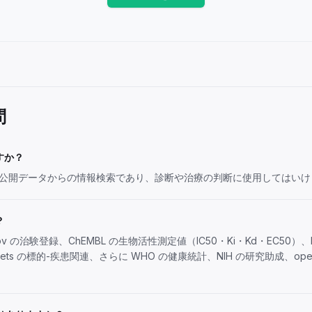
問
すか？
公開データからの情報検索であり、診断や治療の判断に使用してはいけ
？
ials.gov の治験登録、ChEMBL の生物活性測定値（IC50・Ki・Kd・EC50
rgets の標的-疾患関連、さらに WHO の健康統計、NIH の研究助成、op