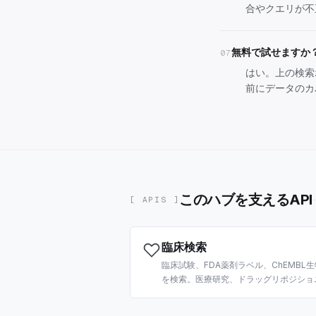
合やクエリが不
無料で試せますか
07
はい。上の検索ボ
前にデータのカ
このハブを支えるAPI
[ APIS ]
臨床検索
臨床試験、FDA薬剤ラベル、ChEMBL
を検索。医療研究、ドラッグリポジショ
グ、AI主導の臨床意思決定支援ワークフ
けに構築。