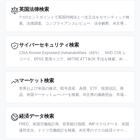
英国法律検索
1つのエンドポイントで英国判例法と一次立法をセマンティック検
索。法律調査、コンプライアンスレビュー、法令解釈、AI主導の
リーガルテックワークフロー向けに構築。
サイバーセキュリティ検索
CISA Known Exploited Vulnerabilities（KEV）、NVD CVE レ
コード、EPSS 悪用スコア、MITRE ATT&CK 手法を検索。AI 主
導の脆弱性トリアージ、脅威インテリジェンス、セキュリティ運
用向けに構築。
マーケット検索
世界および米国の株式、暗号資産、為替、ETF、投資信託、商
品、米国マーケットムーバーを検索。AI主導の価格照会、市場デ
ータ取得、トレーディングリサーチ向けに構築。
経済データ検索
FRED、米国労働統計局、世界銀行指標、IMFマクロデータ、米国
連邦支出、ドイツ労働統計を検索。AI主導のマクロ経済リサーチ
と分析向けに構築。