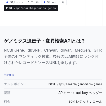
●
30クレジット / コール
●
60 req / 分
POST
/api/search/genomics-genes
ゲノミクス遺伝子・変異検索APIとは？
NCBI Gene、dbSNP、ClinVar、dbVar、MedGen、GTR
全体のセマンティック検索。後段のLLM向けにランク付
けされたレコードとソースURLを返します。
主な仕様
エンドポイント
POST /api/search/genomics-genes
認証
APIキー · x-api-key ヘッダー
料金
30クレジット / コール