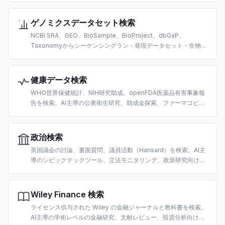
ゲノミクスデータセット検索
NCBI SRA、GEO、BioSample、BioProject、dbGaP、
Taxonomyからシーケンシングラン・発現データセット・生物種
データを検索。AI主導のオミクスデータ探索向けに構築。
健康データ検索
WHO世界保健統計、NIH研究助成、openFDA医薬品有害事象報
告を検索。AI主導の公衆衛生研究、助成金探索、ファーマコビジ
ランス向けに構築。
政治検索
英国議会の討論、書面質問、議員活動（Hansard）を検索。AI主
導のシビックテックツール、立法モニタリング、政策研究向けに
構築。
Wiley Finance 検索
ライセンス供与された Wiley の金融ジャーナルと教科書を検索。
AI主導の学術レベルの金融研究、文献レビュー、投資分析向けに