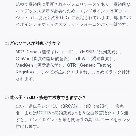
規模で継続的に更新されるゲノムリソースであり、継続的な
インデックス保守が必要なため、エンドポイントは30クレ
ジット（1回あたり約$0.03）に設定されています。専用のバ
イオインフォマティクスプラットフォームのごく一部です。
どのソースが対象ですか？
02
NCBI Gene（遺伝子レコード）、dbSNP（配列変異）、
ClinVar（変異の臨床的意義）、dbVar（構造変異）、
MedGen（医学遺伝学）、GTR（Genetic Testing
Registry）。すべてが並列クエリされ、まとめてランク付け
されます。
遺伝子・rsID・疾患で検索できますか？
03
はい。遺伝子シンボル（BRCA1）、rsID（rs334）、疾患
名、または「CFTRの病的変異」のような自然言語クエリを渡
すと、エンドポイントが最も関連性の高いレコードをランク
付けします。