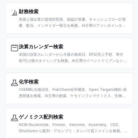
財務検索
米国上場企業の貸借対照表、損益計算書、キャッシュフロー計算
書、配当、インサイダー取引を検索。AI主導のファンダメンタル
分析とデューデリジェンス向けに構築。
決算カレンダー検索
米国の決算カレンダーから今後の発表日、EPS/売上予想、寄付
前/引け後のタイミングを検索。AI主導のイベントドリブンなトレ
ーディングとリサーチ向けに構築。
化学検索
ChEMBL生物活性、PubChem化学構造、Open Targets標的-疾
患関連を検索。AI主導の創薬、ケモインフォマティクス、生物医
学研究向けに構築。
ゲノミクス配列検索
NCBI Nucleotide、Protein、Genome、Assembly、CDD、
Structureから配列・アセンブリ・タンパク質ドメインを検索。AI
主導のバイオインフォマティクス向けに構築。