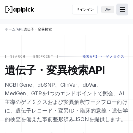
apipick
サインイン
▾
JA
Togg
メニ
ホーム
/
API
/
遺伝子・変異検索
[ SEARCH · ENDPOINT ]
検索API · ゲノミクス
遺伝子・変異検索API
NCBI Gene、dbSNP、ClinVar、dbVar、
MedGen、GTRを1つのエンドポイントで照会。AI
主導のゲノミクスおよび変異解釈ワークフロー向け
に、遺伝子レコード・変異ID・臨床的意義・遺伝学
的検査を備えた事前整形済みJSONを提供します。