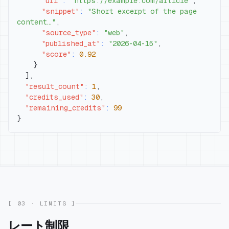
"url"
:
"https://example.com/article"
,
"snippet"
:
"Short excerpt of the page 
content…"
,
"source_type"
:
"web"
,
"published_at"
:
"2026-04-15"
,
"score"
:
0.92
}
]
,
"result_count"
:
1
,
"credits_used"
:
30
,
"remaining_credits"
:
99
}
[ 03 · LIMITS ]
レート制限