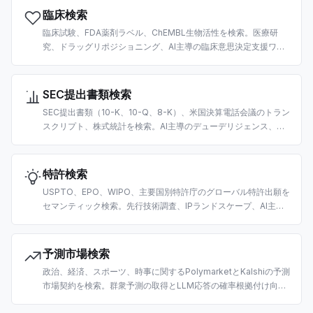
臨床検索
臨床試験、FDA薬剤ラベル、ChEMBL生物活性を検索。医療研
究、ドラッグリポジショニング、AI主導の臨床意思決定支援ワー
クフロー向けに構築。
SEC提出書類検索
SEC提出書類（10-K、10-Q、8-K）、米国決算電話会議のトラン
スクリプト、株式統計を検索。AI主導のデューデリジェンス、フ
ァンダメンタル分析、財務RAGパイプライン向けに構築。
特許検索
USPTO、EPO、WIPO、主要国別特許庁のグローバル特許出願を
セマンティック検索。先行技術調査、IPランドスケープ、AI主導
の競合分析向けに構築。
予測市場検索
政治、経済、スポーツ、時事に関するPolymarketとKalshiの予測
市場契約を検索。群衆予測の取得とLLM応答の確率根拠付け向け
に構築。