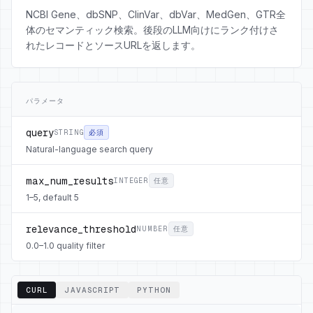
NCBI Gene、dbSNP、ClinVar、dbVar、MedGen、GTR全
体のセマンティック検索。後段のLLM向けにランク付けさ
れたレコードとソースURLを返します。
パラメータ
query
STRING
必須
Natural-language search query
max_num_results
INTEGER
任意
1–5, default 5
relevance_threshold
NUMBER
任意
0.0–1.0 quality filter
CURL
JAVASCRIPT
PYTHON