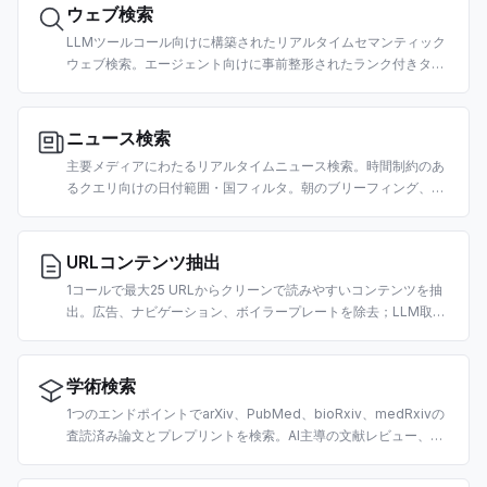
ウェブ検索
LLMツールコール向けに構築されたリアルタイムセマンティック
ウェブ検索。エージェント向けに事前整形されたランク付きタイ
トル、URL、クリーンなスニペットを返します。国・日付フィル
タ対応。
ニュース検索
主要メディアにわたるリアルタイムニュース検索。時間制約のあ
るクエリ向けの日付範囲・国フィルタ。朝のブリーフィング、市
場ニュースエージェント、RAGパイプライン向けに構築。
URLコンテンツ抽出
1コールで最大25 URLからクリーンで読みやすいコンテンツを抽
出。広告、ナビゲーション、ボイラープレートを除去；LLM取り
込み用のmarkdown風テキストを返します。URLあたり2クレジ
ット。
学術検索
1つのエンドポイントでarXiv、PubMed、bioRxiv、medRxivの
査読済み論文とプレプリントを検索。AI主導の文献レビュー、科
学コーパス上のRAG、引用抽出向けに構築。