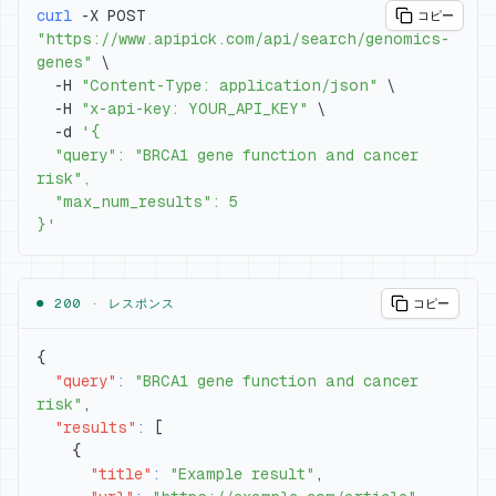
curl
 -X POST 
コピー
"https://www.apipick.com/api/search/genomics-
genes"
\
  -H 
"Content-Type: application/json"
\
  -H 
"x-api-key: YOUR_API_KEY"
\
  -d 
  "query": "BRCA1 gene function and cancer 
}'
● 200 ·
レスポンス
コピー
{
"query"
:
"BRCA1 gene function and cancer 
risk"
,
"results"
:
[
{
"title"
:
"Example result"
,