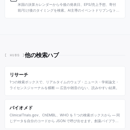
米国の決算カレンダーから今後の発表日、EPS/売上予想、寄付
前/引け後のタイミングを検索。AI主導のイベントドリブンなトレ
ーディングとリサーチ向けに構築。
他の検索ハブ
[ HUBS ]
リサーチ
1つの検索ボックスで、リアルタイムのウェブ・ニュース・学術論文・
ライセンスジャーナルを横断 — 広告や雑音のない、読みやすい結果。
バイオメド
ClinicalTrials.gov、ChEMBL、WHO を 1 つの検索ボックスから — 同
じデータを自分のコードから JSON で呼び出せます。創薬パイプライ
ンと生物医学研究エージェントのために設計。