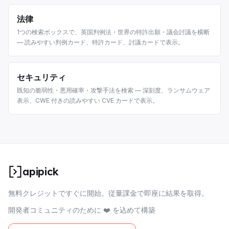
法律
1つの検索ボックスで、英国判例法・世界の特許出願・議会討議を横断
— 読みやすい判例カード、特許カード、討議カードで表示。
セキュリティ
既知の脆弱性・悪用確率・攻撃手法を検索 — 深刻度、ランサムウェア
表示、CWE 付きの読みやすい CVE カードで表示。
apipick
無料クレジットですぐに開始。従量課金で即座に結果を取得。
開発者コミュニティのために ❤️ を込めて構築