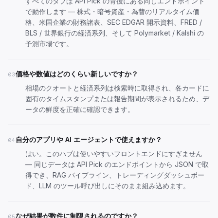
すべてのタブは API Pick の背後にある同じエンドポイント
で動作します — 株式・暗号資産・為替のリアルタイム価
格、米国企業の財務諸表、SEC EDGAR 開示資料、FRED /
BLS / 世界銀行の経済系列、そして Polymarket / Kalshi の
予測市場です。
価格や数値はどのくらい新しいですか？
03
相場のクオートと経済系列は検索時に取得され、各カードに
固有のタイムスタンプまたは報告期間が表示されるため、デ
ータの鮮度を正確に確認できます。
自分のアプリや AI エージェントで使えますか？
04
はい。このハブは使いやすいフロントエンドにすぎません
— 同じデータは
API Pick のエンドポイント
から JSON で取
得でき、RAG パイプライン、トレーディングダッシュボー
ド、LLM のツール呼び出しにそのまま組み込めます。
なぜ結果が数件に制限されるのですか？
05