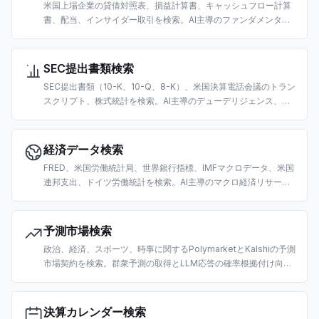
米国上場企業の貸借対照表、損益計算書、キャッシュフロー計算
書、配当、インサイダー取引を検索。AI主導のファンダメンタル
分析とデューデリジェンス向けに構築。
SEC提出書類検索
SEC提出書類（10-K、10-Q、8-K）、米国決算電話会議のトラン
スクリプト、株式統計を検索。AI主導のデューデリジェンス、フ
ァンダメンタル分析、財務RAGパイプライン向けに構築。
経済データ検索
FRED、米国労働統計局、世界銀行指標、IMFマクロデータ、米国
連邦支出、ドイツ労働統計を検索。AI主導のマクロ経済リサーチ
と分析向けに構築。
予測市場検索
政治、経済、スポーツ、時事に関するPolymarketとKalshiの予測
市場契約を検索。群衆予測の取得とLLM応答の確率根拠付け向け
に構築。
決算カレンダー検索