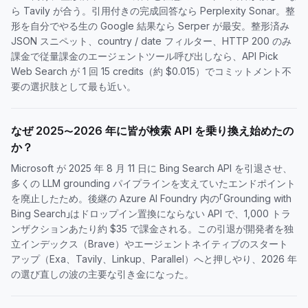
ら Tavily が合う。引用付きの完成回答なら Perplexity Sonar。整
形を自分でやる生の Google 結果なら Serper が最安。整形済み
JSON スニペット、country / date フィルター、HTTP 200 のみ
課金で従量課金のエージェントツール呼び出しなら、API Pick
Web Search が 1 回 15 credits（約 $0.015）でコミットメント不
要の選択肢として最も近い。
なぜ 2025〜2026 年に皆が検索 API を乗り換え始めたの
か？
Microsoft が 2025 年 8 月 11 日に Bing Search API を引退させ、
多くの LLM grounding パイプラインを支えていたエンドポイント
を廃止したため。後継の Azure AI Foundry 内の「Grounding with
Bing Search」はドロップイン置換にならない API で、1,000 トラ
ンザクションあたり約 $35 で課金される。この引退が開発者を独
立インデックス（Brave）やエージェントネイティブのスタート
アップ（Exa、Tavily、Linkup、Parallel）へと押しやり、2026 年
の選び直しの波の主要な引き金になった。