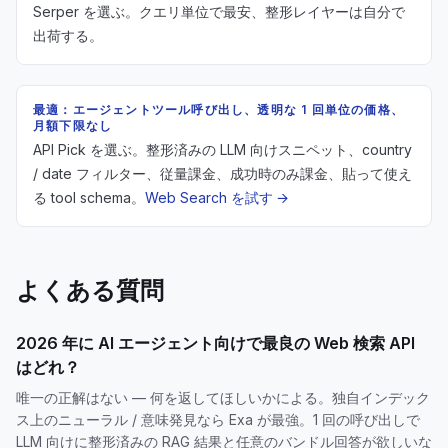
Serper を選ぶ。クエリ単位で最安、整形レイヤーは自分で
出荷する。
最適：エージェントツール呼び出し、透明な 1 回単位の価格、
月額下限なし
API Pick を選ぶ。整形済みの LLM 向けスニペット、country
/ date フィルター、従量課金、成功時のみ課金、貼って使え
る tool schema。
Web Search を試す →
よくある質問
2026 年に AI エージェント向けで最良の Web 検索 API
はどれ？
唯一の正解はない — 何を返してほしいかによる。独自インデック
ス上のニューラル / 意味発見なら Exa が最強。1 回の呼び出しで
LLM 向けに整形済みの RAG 結果と任意のバンドル回答が欲しいな