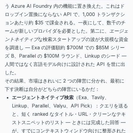
う Azure AI Foundry 内の機能に置き換えた。これはド
ロップイン置換にならない API で、1,000 トランザクシ
ョンあたり約 $35 で課金される。一夜にして、数千のチ
ームが新しいプロバイダを必要とした。第二に、
エージェ
ントネイティブ
な検索スタートアップの波が大規模な資金
を調達し — Exa の評価額約 $700M での $85M シリー
ズ B、Parallel の $100M ラウンド、Linkup のシード —
人間ではなく言語モデル向けに設計された API を世に出
した。
その結果、市場はきれいに 2 つの陣営に分かれ、最初に
下す決断は自分がどちらの陣営にいるかだ：
エージェントネイティブ検索
（Exa、Tavily、
Linkup、Parallel、Valyu、API Pick）：クエリを送る
と、短く ranked なタイトル・URL・クリーンなテキ
ストスニペットのリスト — ときには完成した回答 —
が、すでにコンテキストウィンドウ向けに整形された