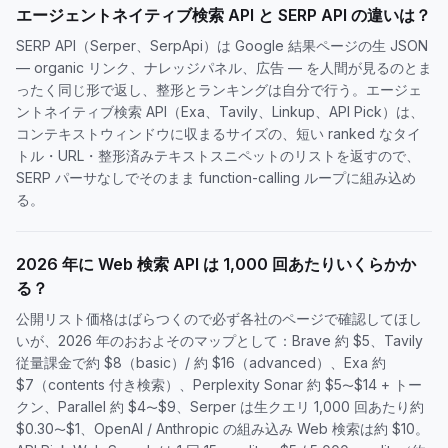
エージェントネイティブ検索 API と SERP API の違いは？
SERP API（Serper、SerpApi）は Google 結果ページの生 JSON
— organic リンク、ナレッジパネル、広告 — を人間が見るのとま
ったく同じ形で返し、整形とランキングは自分で行う。エージェ
ントネイティブ検索 API（Exa、Tavily、Linkup、API Pick）は、
コンテキストウィンドウに収まるサイズの、短い ranked なタイ
トル・URL・整形済みテキストスニペットのリストを返すので、
SERP パーサなしでそのまま function-calling ループに組み込め
る。
2026 年に Web 検索 API は 1,000 回あたりいくらかか
る？
公開リスト価格はばらつくので必ず各社のページで確認してほし
いが、2026 年のおおよそのマップとして：Brave 約 $5、Tavily
従量課金で約 $8（basic）/ 約 $16（advanced）、Exa 約
$7（contents 付き検索）、Perplexity Sonar 約 $5〜$14 + トー
クン、Parallel 約 $4〜$9、Serper は生クエリ 1,000 回あたり約
$0.30〜$1、OpenAI / Anthropic の組み込み Web 検索は約 $10。