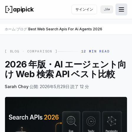
apipick
サインイン
▾
JA
Togg
メニ
ホーム
/
ブログ
/
Best Web Search Apis For Ai Agents 2026
[ BLOG ·
COMPARISON
]
12
MIN READ
2026 年版・AI エージェント向
け Web 検索 API ベスト比較
Sarah Choy
·
公開: 2026年5月29日
·
読了 12 分