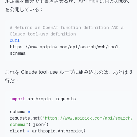
ル定義を自分で手書きさせるが、API Pick は両方の形式
を公開している：
# Returns an OpenAI function definition AND a 
Claude tool-use definition
curl
https://www.apipick.com/api/search/web/tool-
schema
これを Claude tool-use ループに組み込むのは、あとは 3
行だ：
import
 anthropic
,
schema 
=
requests
.
get
(
"https://www.apipick.com/api/search/w
schema"
)
.
json
(
)
client 
=
 anthropic
.
Anthropic
(
)