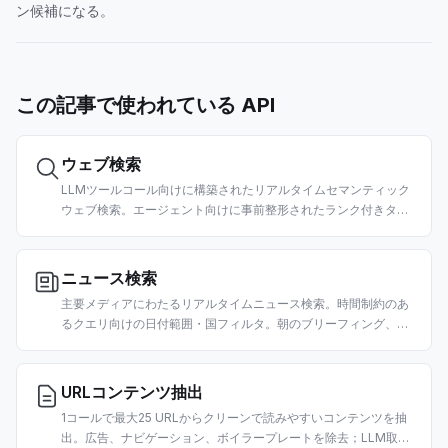
ン候補になる。
この記事で使われている API
ウェブ検索
LLMツールコール向けに構築されたリアルタイムセマンティック
ウェブ検索。エージェント向けに事前整形されたランク付きタイ
トル、URL、クリーンなスニペットを返します。国・日付フィル
タ対応。
ニュース検索
主要メディアにわたるリアルタイムニュース検索。時間制約のあ
るクエリ向けの日付範囲・国フィルタ。朝のブリーフィング、市
場ニュースエージェント、RAGパイプライン向けに構築。
URLコンテンツ抽出
1コールで最大25 URLからクリーンで読みやすいコンテンツを抽
出。広告、ナビゲーション、ボイラープレートを除去；LLM取り