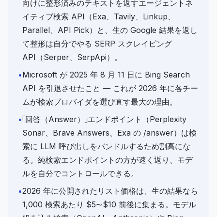
向けに整形済みのテキストを返すエージェントネ
イティブ検索 API（Exa、Tavily、Linkup、
Parallel、API Pick）と、生の Google 結果を返し
て整形は自分でやる SERP スクレイピング
API（Serper、SerpApi）。
•
Microsoft が 2025 年 8 月 11 日に Bing Search
API を引退させたこと — これが 2026 年に各チー
ムが検索プロバイダを選び直す最大の理由。
•
「回答（Answer）」エンドポイント（Perplexity
Sonar、Brave Answers、Exa の /answer）は検
索に LLM 呼び出しをバンドルするため割高にな
る。純検索エンドポイントの方が速く返り、モデ
ルを自分でコントロールできる。
•
2026 年に公開されたリスト価格は、生の結果なら
1,000 検索あたり $5〜$10 前後に集まる。モデル