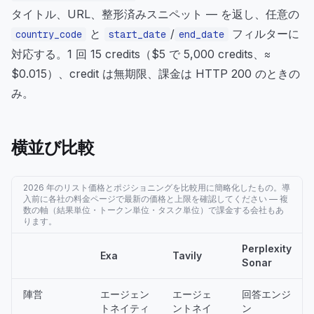
タイトル、URL、整形済みスニペット — を返し、任意の
と
/
フィルターに
country_code
start_date
end_date
対応する。1 回 15 credits（$5 で 5,000 credits、≈
$0.015）、credit は無期限、課金は HTTP 200 のときの
み。
横並び比較
2026 年のリスト価格とポジショニングを比較用に簡略化したもの。導
入前に各社の料金ページで最新の価格と上限を確認してください — 複
数の軸（結果単位・トークン単位・タスク単位）で課金する会社もあ
ります。
Perplexity
Exa
Tavily
Sonar
陣営
エージェン
エージェ
回答エンジ
トネイティ
ントネイ
ン