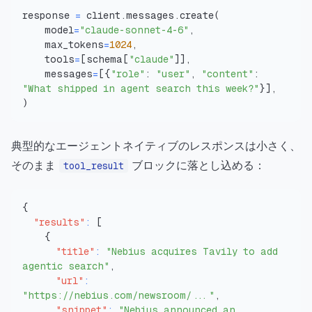
response 
=
 client
.
messages
.
create
(
    model
=
"claude-sonnet-4-6"
,
    max_tokens
=
1024
,
    tools
=
[
schema
[
"claude"
]
]
,
    messages
=
[
{
"role"
:
"user"
,
"content"
:
"What shipped in agent search this week?"
}
]
,
)
典型的なエージェントネイティブのレスポンスは小さく、
そのまま
ブロックに落とし込める：
tool_result
{
"results"
:
[
{
"title"
:
"Nebius acquires Tavily to add 
agentic search"
,
"url"
:
"https://nebius.com/newsroom/..."
,
"snippet"
:
"Nebius announced an 