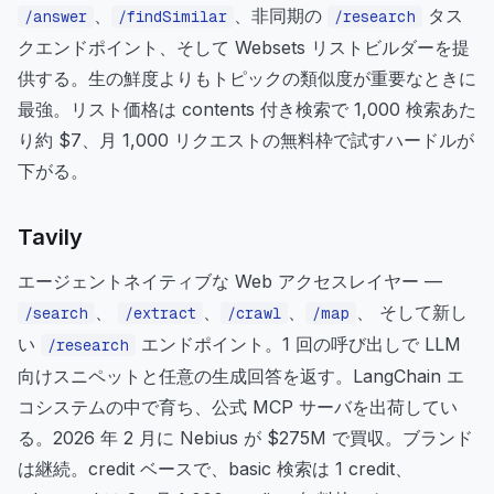
、
、非同期の
タス
/answer
/findSimilar
/research
クエンドポイント、そして Websets リストビルダーを提
供する。生の鮮度よりもトピックの類似度が重要なときに
最強。リスト価格は contents 付き検索で 1,000 検索あた
り約 $7、月 1,000 リクエストの無料枠で試すハードルが
下がる。
Tavily
エージェントネイティブな Web アクセスレイヤー —
、
、
、
、 そして新し
/search
/extract
/crawl
/map
い
エンドポイント。1 回の呼び出しで LLM
/research
向けスニペットと任意の生成回答を返す。LangChain エ
コシステムの中で育ち、公式 MCP サーバを出荷してい
る。2026 年 2 月に Nebius が $275M で買収。ブランド
は継続。credit ベースで、basic 検索は 1 credit、