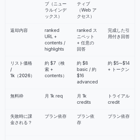
ブ（ニュー
ティブ
ラルインデ
（Web ア
ックス）
クセス）
返却内容
ranked
ranked ス
完成した引
URL +
ニペット
用付き回答
contents /
+ 任意の
highlights
回答
リスト価格
約 $7（検
約 $8
約 $5〜$14
/
索 +
basic / 約
+ トークン
1k（2026）
contents）
$16
advanced
無料枠
月 1k req
月 1k
トライアル
credits
credit
失敗時に課
プラン依存
プラン依
プラン依存
金される？
存