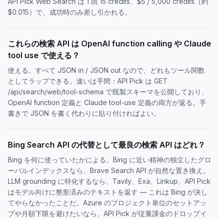
API Pick Web Search は 1 回 15 credits、$5 / 5,000 credits（約
$0.015）で、成功時のみ差し引かれる。
これらの検索 API は OpenAI function calling や Claude
tool use で使える？
使える。すべて JSON in / JSON out なので、どれもツール関数
としてラップできる。違いは手間：API Pick は GET
/api/search/web/tool-schema で既製スキーマを公開しており、
OpenAI function 定義と Claude tool-use 定義の両方が返る。手
書きで JSON を書く代わりに貼り付ければよい。
Bing Search API の代替として最良の検索 API はどれ？
Bing を何に使っていたかによる。Bing に近い精神の独立したグロ
ーバルインデックスなら、Brave Search API が自然な置き換え。
LLM grounding に特化するなら、Tavily、Exa、Linkup、API Pick
はモデル向けに整形済みのテキストを返す — これは Bing が決し
てやらなかったことだ。Azure のプロジェクト単位のセットアッ
プや月額下限を避けたいなら、API Pick が従量課金のドロップイ