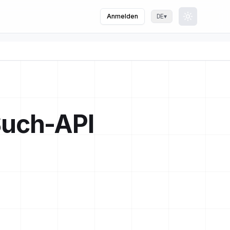
Anmelden
▾
DE
Toggle th
Such-API