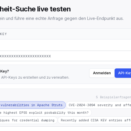
heit-Suche live testen
ein und führe eine echte Anfrage gegen den Live-Endpunkt aus.
-KEY
-Key?
Anmelden
API-Ke
 API-Keys zu erstellen und zu verwalten.
5 Beispielanfrage
 vulnerabilities in Apache Struts
CVE-2024-3094 severity and aff
e highest EPSS exploit probability this month?
iques for credential dumping
Recently added CISA KEV entries aff