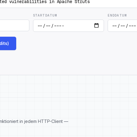
STARTDATUM
ENDDATUM
its)
nktioniert in jedem HTTP-Client —