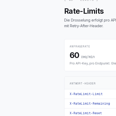
Rate-Limits
Die Drosselung erfolgt pro A
mit Retry-After-Header.
ANFRAGERATE
60
req/min
Pro API-Key, pro Endpunkt. G
ANTWORT-HEADER
X-RateLimit-Limit
X-RateLimit-Remaining
X-RateLimit-Reset