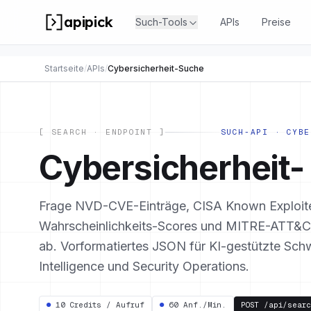
apipick
Such-Tools
APIs
Preise
Startseite
/
APIs
/
Cybersicherheit-Suche
[ SEARCH · ENDPOINT ]
SUCH-API · CYBE
Cybersicherheit-
Frage NVD-CVE-Einträge, CISA Known Exploited
Wahrscheinlichkeits-Scores und MITRE-ATT&C
ab. Vorformatiertes JSON für KI-gestützte Schw
Intelligence und Security Operations.
●
10 Credits / Aufruf
●
60 Anf./Min.
POST
/api/searc