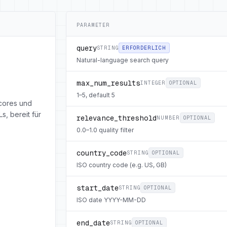
PARAMETER
query
STRING
ERFORDERLICH
Natural-language search query
max_num_results
INTEGER
OPTIONAL
1–5, default 5
cores und
, bereit für
relevance_threshold
NUMBER
OPTIONAL
0.0–1.0 quality filter
country_code
STRING
OPTIONAL
ISO country code (e.g. US, GB)
start_date
STRING
OPTIONAL
ISO date YYYY-MM-DD
end_date
STRING
OPTIONAL