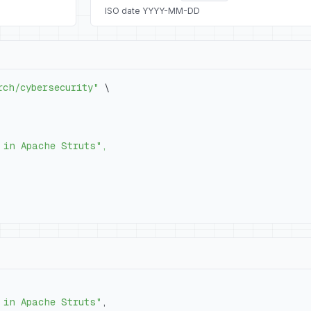
ISO date YYYY-MM-DD
rch/cybersecurity"
\
 in Apache Struts"
,