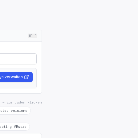
HELP
ys verwalten
n — zum Laden klicken
ected versions
ecting VMware