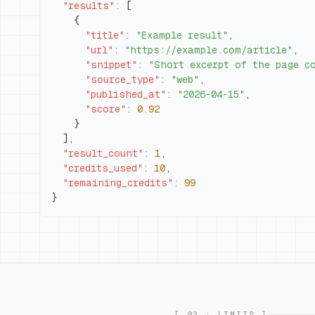
"results"
:
[
{
"title"
:
"Example result"
,
"url"
:
"https://example.com/article"
,
"snippet"
:
"Short excerpt of the page c
"source_type"
:
"web"
,
"published_at"
:
"2026-04-15"
,
"score"
:
0.92
}
]
,
"result_count"
:
1
,
"credits_used"
:
10
,
"remaining_credits"
:
99
}
[ 03 · LIMITS ]