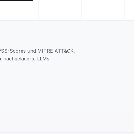
EPSS-Scores und MITRE ATT&CK.
ür nachgelagerte LLMs.