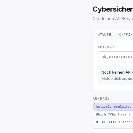
Cybersicher
Gib deinen API-Key 
AUTH · X-API
API-KEY
Noch keinen API
Melde dich an, um
ANFRAGE
Actively exploited
Which CVEs have th
MITRE ATT&CK techn