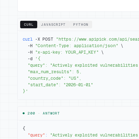
CURL
JAVASCRIPT
PYTHON
curl
 -X POST 
"https://www.apipick.com/api/sea
  -H 
"Content-Type: application/json"
\
  -H 
"x-api-key: YOUR_API_KEY"
\
  -d 
}'
● 200 ·
ANTWORT
{
"query"
:
"Actively exploited vulnerabilities