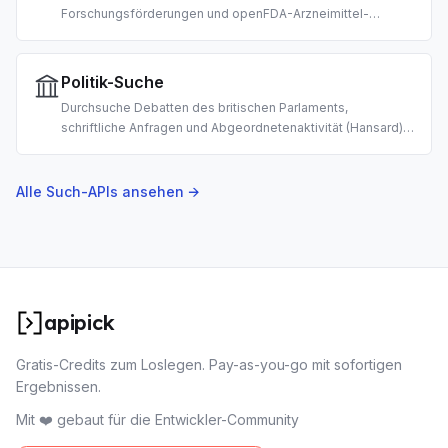
Forschungsförderungen und openFDA-Arzneimittel-
Nebenwirkungsberichte. Gebaut für KI-gestützte Public-
Health-Recherche, Förderrecherche und Pharmakovigilanz.
Politik-Suche
Durchsuche Debatten des britischen Parlaments,
schriftliche Anfragen und Abgeordnetenaktivität (Hansard).
Gebaut für KI-gestützte Civic-Tech-Tools,
Gesetzgebungsmonitoring und Politikforschung.
Alle Such-APIs ansehen →
apipick
Gratis-Credits zum Loslegen. Pay-as-you-go mit sofortigen
Ergebnissen.
Mit ❤️ gebaut für die Entwickler-Community