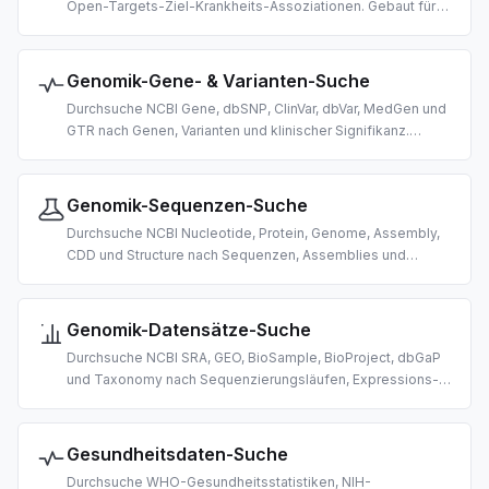
Open-Targets-Ziel-Krankheits-Assoziationen. Gebaut für
KI-gestützte Wirkstoffforschung, Cheminformatik und
biomedizinische Recherche.
Genomik-Gene- & Varianten-Suche
Durchsuche NCBI Gene, dbSNP, ClinVar, dbVar, MedGen und
GTR nach Genen, Varianten und klinischer Signifikanz.
Gebaut für KI-gestützte Genomik- und
Varianteninterpretations-Recherche.
Genomik-Sequenzen-Suche
Durchsuche NCBI Nucleotide, Protein, Genome, Assembly,
CDD und Structure nach Sequenzen, Assemblies und
Proteindomänen. Gebaut für KI-gestützte Bioinformatik.
Genomik-Datensätze-Suche
Durchsuche NCBI SRA, GEO, BioSample, BioProject, dbGaP
und Taxonomy nach Sequenzierungsläufen, Expressions-
Datensätzen und Organismus-Daten. Gebaut für die KI-
gestützte Entdeckung von Omics-Daten.
Gesundheitsdaten-Suche
Durchsuche WHO-Gesundheitsstatistiken, NIH-