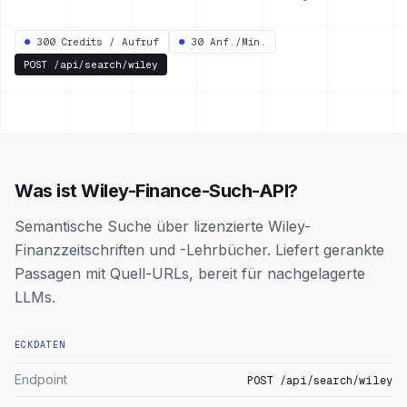
●
300 Credits / Aufruf
●
30 Anf./Min.
POST
/api/search/wiley
Was ist Wiley-Finance-Such-API?
Semantische Suche über lizenzierte Wiley-
Finanzzeitschriften und -Lehrbücher. Liefert gerankte
Passagen mit Quell-URLs, bereit für nachgelagerte
LLMs.
ECKDATEN
Endpoint
POST /api/search/wiley