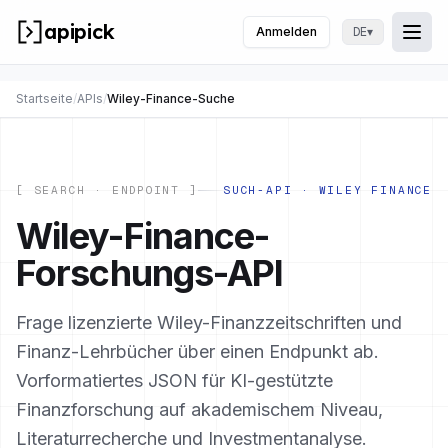
apipick
Anmelden
▾
DE
Togg
Menü
Startseite
/
APIs
/
Wiley-Finance-Suche
[ SEARCH · ENDPOINT ]
SUCH-API · WILEY FINANCE
Wiley-Finance-
Forschungs-API
Frage lizenzierte Wiley-Finanzzeitschriften und
Finanz-Lehrbücher über einen Endpunkt ab.
Vorformatiertes JSON für KI-gestützte
Finanzforschung auf akademischem Niveau,
Literaturrecherche und Investmentanalyse.