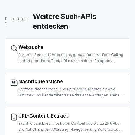
Weitere Such-APIs
[ EXPLORE
entdecken
]
Websuche
Echtzeit-Semantik-Websuche, gebaut für LLM-Tool-Calling.
Liefert geordnete Titel, URLs und saubere Snippets,
vorformatiert für Agenten-Konsum. Länder- und
Datumsfilter unterstützt.
Nachrichtensuche
Echtzeit-Nachrichtensuche über große Medien hinweg.
Datums- und Länderfilter für zeitkritische Anfragen. Gebaut
für Morgen-Briefings, Marktnachrichten-Agenten und RAG-
Pipelines.
URL-Content-Extract
Extrahiert sauberen, lesbaren Content aus bis zu 25 URLs
pro Aufruf. Entfernt Werbung, Navigation und Boilerplate;