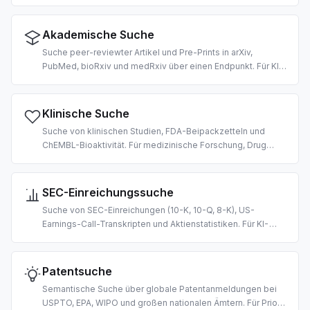
liefert markdown-ähnlichen Text bereit für LLM-Aufnahme.
2 Credits pro URL.
Akademische Suche
Suche peer-reviewter Artikel und Pre-Prints in arXiv,
PubMed, bioRxiv und medRxiv über einen Endpunkt. Für KI-
gesteuerte Literaturrecherche, RAG über wissenschaftliche
Korpora und Zitatextraktion.
Klinische Suche
Suche von klinischen Studien, FDA-Beipackzetteln und
ChEMBL-Bioaktivität. Für medizinische Forschung, Drug
Repurposing und KI-gestützte klinische
Entscheidungsunterstützung.
SEC-Einreichungssuche
Suche von SEC-Einreichungen (10-K, 10-Q, 8-K), US-
Earnings-Call-Transkripten und Aktienstatistiken. Für KI-
gesteuerte Due Diligence, Fundamentalanalyse und
finanzielle RAG-Pipelines.
Patentsuche
Semantische Suche über globale Patentanmeldungen bei
USPTO, EPA, WIPO und großen nationalen Ämtern. Für Prior-