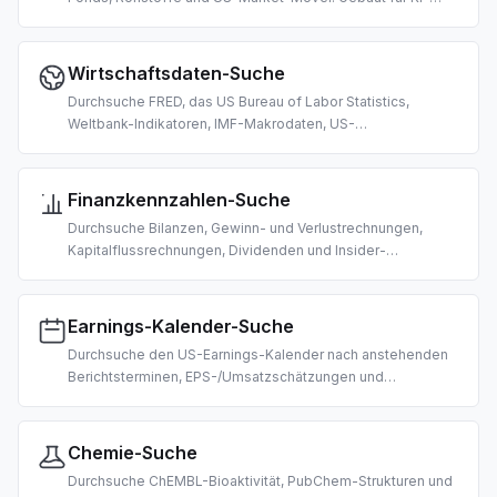
gestützte Preisabfragen, Marktdaten-Abruf und Trading-
Recherche.
Wirtschaftsdaten-Suche
Durchsuche FRED, das US Bureau of Labor Statistics,
Weltbank-Indikatoren, IMF-Makrodaten, US-
Bundesausgaben und deutsche Arbeitsmarktstatistik.
Gebaut für KI-gestützte makroökonomische Recherche und
Analyse.
Finanzkennzahlen-Suche
Durchsuche Bilanzen, Gewinn- und Verlustrechnungen,
Kapitalflussrechnungen, Dividenden und Insider-
Transaktionen US-börsennotierter Unternehmen. Gebaut für
KI-gestützte Fundamentalanalyse und Due Diligence.
Earnings-Kalender-Suche
Durchsuche den US-Earnings-Kalender nach anstehenden
Berichtsterminen, EPS-/Umsatzschätzungen und
vor-/nachbörslicher Zeitplanung. Gebaut für KI-gestütztes
ereignisgesteuertes Trading und Recherche.
Chemie-Suche
Durchsuche ChEMBL-Bioaktivität, PubChem-Strukturen und