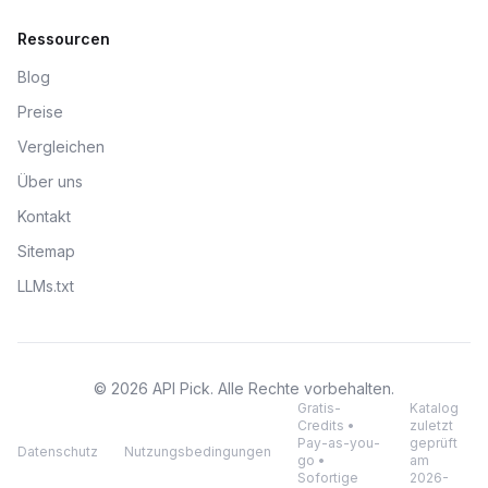
Ressourcen
Blog
Preise
Vergleichen
Über uns
Kontakt
Sitemap
LLMs.txt
© 2026 API Pick. Alle Rechte vorbehalten.
Gratis-
Katalog
Credits •
zuletzt
Pay-as-you-
geprüft
Datenschutz
Nutzungsbedingungen
go •
am
Sofortige
2026-