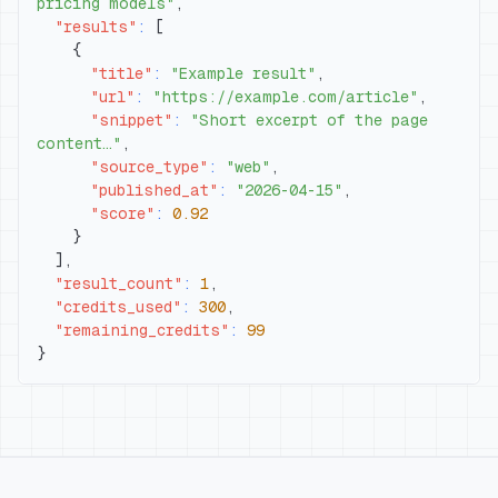
pricing models"
,
"results"
:
[
{
"title"
:
"Example result"
,
"url"
:
"https://example.com/article"
,
"snippet"
:
"Short excerpt of the page 
content…"
,
"source_type"
:
"web"
,
"published_at"
:
"2026-04-15"
,
"score"
:
0.92
}
]
,
"result_count"
:
1
,
"credits_used"
:
300
,
"remaining_credits"
:
99
}