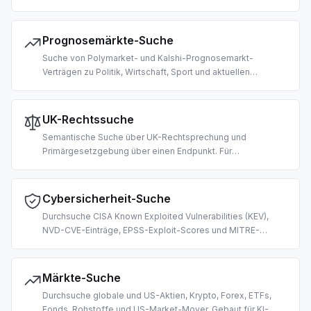
Art-Recherche, IP-Landscape-Analyse und KI-gesteuerte
Wettbewerbsanalyse.
Prognosemärkte-Suche
Suche von Polymarket- und Kalshi-Prognosemarkt-
Verträgen zu Politik, Wirtschaft, Sport und aktuellen
Ereignissen. Für Crowd-Forecast-Abruf und
Wahrscheinlichkeitsverankerung in LLM-Antworten.
UK-Rechtssuche
Semantische Suche über UK-Rechtsprechung und
Primärgesetzgebung über einen Endpunkt. Für
Rechtsrecherche, Compliance-Prüfung,
Gesetzesauslegung und KI-gesteuerte Legal-Tech-
Workflows.
Cybersicherheit-Suche
Durchsuche CISA Known Exploited Vulnerabilities (KEV),
NVD-CVE-Einträge, EPSS-Exploit-Scores und MITRE-
ATT&CK-Techniken. Gebaut für KI-gestützte
Schwachstellen-Triage, Threat Intelligence und Security
Operations.
Märkte-Suche
Durchsuche globale und US-Aktien, Krypto, Forex, ETFs,
Fonds, Rohstoffe und US-Market-Mover. Gebaut für KI-