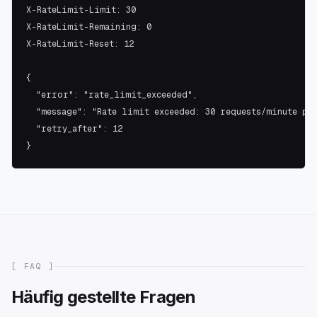
X-RateLimit-Limit: 30

X-RateLimit-Remaining: 0

X-RateLimit-Reset: 12

{

  "error": "rate_limit_exceeded",

  "message": "Rate limit exceeded: 30 requests/minute per
  "retry_after": 12

}
[ FAQ ]
Häufig gestellte Fragen