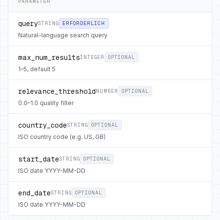
PARAMETER
query
STRING
ERFORDERLICH
Natural-language search query
max_num_results
INTEGER
OPTIONAL
1–5, default 5
relevance_threshold
NUMBER
OPTIONAL
0.0–1.0 quality filter
country_code
STRING
OPTIONAL
ISO country code (e.g. US, GB)
start_date
STRING
OPTIONAL
ISO date YYYY-MM-DD
end_date
STRING
OPTIONAL
ISO date YYYY-MM-DD