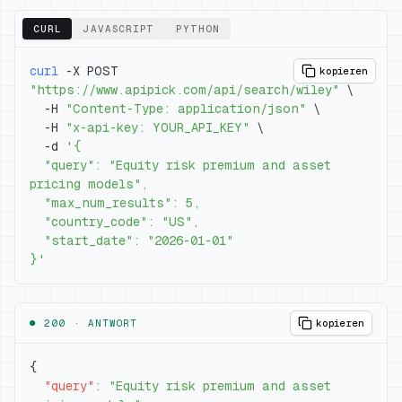
CURL
JAVASCRIPT
PYTHON
curl
 -X POST 
kopieren
"https://www.apipick.com/api/search/wiley"
\
  -H 
"Content-Type: application/json"
\
  -H 
"x-api-key: YOUR_API_KEY"
\
  -d 
  "query": "Equity risk premium and asset 
}'
● 200 ·
ANTWORT
kopieren
{
"query"
:
"Equity risk premium and asset 