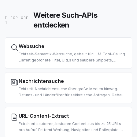
Weitere Such-APIs
[ EXPLORE
entdecken
]
Websuche
Echtzeit-Semantik-Websuche, gebaut für LLM-Tool-Calling.
Liefert geordnete Titel, URLs und saubere Snippets,
vorformatiert für Agenten-Konsum. Länder- und
Datumsfilter unterstützt.
Nachrichtensuche
Echtzeit-Nachrichtensuche über große Medien hinweg.
Datums- und Länderfilter für zeitkritische Anfragen. Gebaut
für Morgen-Briefings, Marktnachrichten-Agenten und RAG-
Pipelines.
URL-Content-Extract
Extrahiert sauberen, lesbaren Content aus bis zu 25 URLs
pro Aufruf. Entfernt Werbung, Navigation und Boilerplate;
liefert markdown-ähnlichen Text bereit für LLM-Aufnahme.