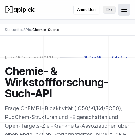
apipick
Anmelden
▾
DE
Togg
Menü
Startseite
/
APIs
/
Chemie-Suche
[ SEARCH · ENDPOINT ]
SUCH-API · CHEMIE
Chemie- &
Wirkstoffforschung-
Such-API
Frage ChEMBL-Bioaktivität (IC50/Ki/Kd/EC50),
PubChem-Strukturen und -Eigenschaften und
Open-Targets-Ziel-Krankheits-Assoziationen über
einen Endpunkt ab. Vorformatiertes JSON für KI-