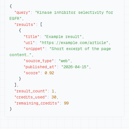
{
"query"
:
"Kinase inhibitor selectivity for 
EGFR"
,
"results"
:
[
{
"title"
:
"Example result"
,
"url"
:
"https://example.com/article"
,
"snippet"
:
"Short excerpt of the page 
content…"
,
"source_type"
:
"web"
,
"published_at"
:
"2026-04-15"
,
"score"
:
0.92
}
]
,
"result_count"
:
1
,
"credits_used"
:
30
,
"remaining_credits"
:
99
}