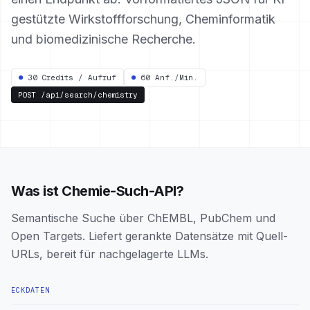
gestützte Wirkstoffforschung, Cheminformatik
und biomedizinische Recherche.
●
30 Credits / Aufruf
●
60 Anf./Min.
POST
/api/search/chemistry
Was ist Chemie-Such-API?
Semantische Suche über ChEMBL, PubChem und
Open Targets. Liefert gerankte Datensätze mit Quell-
URLs, bereit für nachgelagerte LLMs.
ECKDATEN