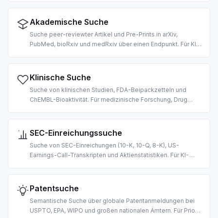
2 Credits pro URL.
Akademische Suche
Suche peer-reviewter Artikel und Pre-Prints in arXiv,
PubMed, bioRxiv und medRxiv über einen Endpunkt. Für KI-
gesteuerte Literaturrecherche, RAG über wissenschaftliche
Korpora und Zitatextraktion.
Klinische Suche
Suche von klinischen Studien, FDA-Beipackzetteln und
ChEMBL-Bioaktivität. Für medizinische Forschung, Drug
Repurposing und KI-gestützte klinische
Entscheidungsunterstützung.
SEC-Einreichungssuche
Suche von SEC-Einreichungen (10-K, 10-Q, 8-K), US-
Earnings-Call-Transkripten und Aktienstatistiken. Für KI-
gesteuerte Due Diligence, Fundamentalanalyse und
finanzielle RAG-Pipelines.
Patentsuche
Semantische Suche über globale Patentanmeldungen bei
USPTO, EPA, WIPO und großen nationalen Ämtern. Für Prior-