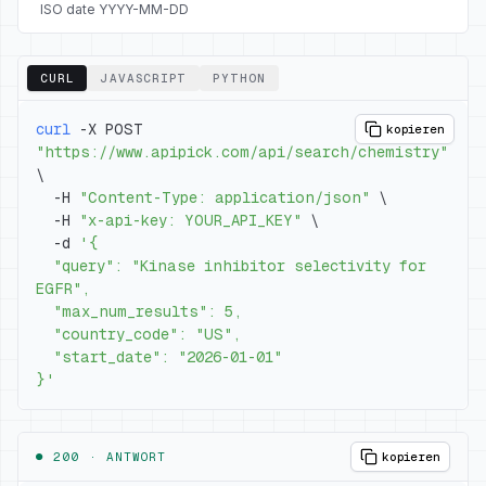
ISO date YYYY-MM-DD
CURL
JAVASCRIPT
PYTHON
curl
 -X POST 
kopieren
"https://www.apipick.com/api/search/chemistry"
\
  -H 
"Content-Type: application/json"
\
  -H 
"x-api-key: YOUR_API_KEY"
\
  -d 
  "query": "Kinase inhibitor selectivity for 
}'
● 200 ·
ANTWORT
kopieren