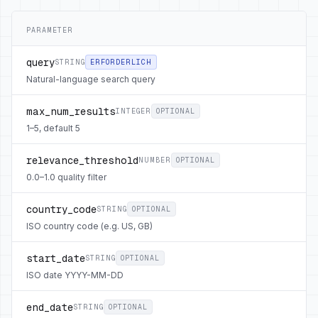
PARAMETER
query
STRING
ERFORDERLICH
Natural-language search query
max_num_results
INTEGER
OPTIONAL
1–5, default 5
relevance_threshold
NUMBER
OPTIONAL
0.0–1.0 quality filter
country_code
STRING
OPTIONAL
ISO country code (e.g. US, GB)
start_date
STRING
OPTIONAL
ISO date YYYY-MM-DD
end_date
STRING
OPTIONAL