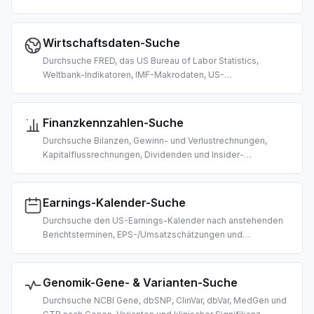
gestützte Preisabfragen, Marktdaten-Abruf und Trading-
Recherche.
Wirtschaftsdaten-Suche
Durchsuche FRED, das US Bureau of Labor Statistics,
Weltbank-Indikatoren, IMF-Makrodaten, US-
Bundesausgaben und deutsche Arbeitsmarktstatistik.
Gebaut für KI-gestützte makroökonomische Recherche und
Analyse.
Finanzkennzahlen-Suche
Durchsuche Bilanzen, Gewinn- und Verlustrechnungen,
Kapitalflussrechnungen, Dividenden und Insider-
Transaktionen US-börsennotierter Unternehmen. Gebaut für
KI-gestützte Fundamentalanalyse und Due Diligence.
Earnings-Kalender-Suche
Durchsuche den US-Earnings-Kalender nach anstehenden
Berichtsterminen, EPS-/Umsatzschätzungen und
vor-/nachbörslicher Zeitplanung. Gebaut für KI-gestütztes
ereignisgesteuertes Trading und Recherche.
Genomik-Gene- & Varianten-Suche
Durchsuche NCBI Gene, dbSNP, ClinVar, dbVar, MedGen und