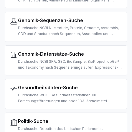
GTR nach Genen, Varianten und klinischer Signifikanz.
Gebaut für KI-gestützte Genomik- und
Varianteninterpretations-Recherche.
Genomik-Sequenzen-Suche
Durchsuche NCBI Nucleotide, Protein, Genome, Assembly,
CDD und Structure nach Sequenzen, Assemblies und
Proteindomänen. Gebaut für KI-gestützte Bioinformatik.
Genomik-Datensätze-Suche
Durchsuche NCBI SRA, GEO, BioSample, BioProject, dbGaP
und Taxonomy nach Sequenzierungsläufen, Expressions-
Datensätzen und Organismus-Daten. Gebaut für die KI-
gestützte Entdeckung von Omics-Daten.
Gesundheitsdaten-Suche
Durchsuche WHO-Gesundheitsstatistiken, NIH-
Forschungsförderungen und openFDA-Arzneimittel-
Nebenwirkungsberichte. Gebaut für KI-gestützte Public-
Health-Recherche, Förderrecherche und Pharmakovigilanz.
Politik-Suche
Durchsuche Debatten des britischen Parlaments,