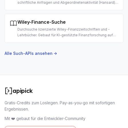
schriftliche Anfragen und Abgeordnetenaktivität (Hansard).
Gebaut für KI-gestützte Civic-Tech-Tools,
Gesetzgebungsmonitoring und Politikforschung.
Wiley-Finance-Suche
Durchsuche lizenzierte Wiley-Finanzzeitschriften und -
Lehrbücher. Gebaut für KI-gestützte Finanzforschung auf
akademischem Niveau, Literaturrecherche und
Investmentanalyse.
Alle Such-APIs ansehen →
apipick
Gratis-Credits zum Loslegen. Pay-as-you-go mit sofortigen
Ergebnissen.
Mit ❤️ gebaut für die Entwickler-Community