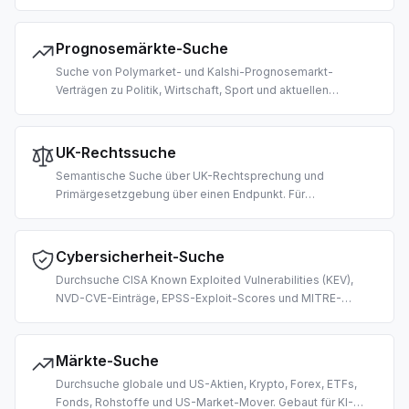
Art-Recherche, IP-Landscape-Analyse und KI-gesteuerte
Wettbewerbsanalyse.
Prognosemärkte-Suche
Suche von Polymarket- und Kalshi-Prognosemarkt-
Verträgen zu Politik, Wirtschaft, Sport und aktuellen
Ereignissen. Für Crowd-Forecast-Abruf und
Wahrscheinlichkeitsverankerung in LLM-Antworten.
UK-Rechtssuche
Semantische Suche über UK-Rechtsprechung und
Primärgesetzgebung über einen Endpunkt. Für
Rechtsrecherche, Compliance-Prüfung,
Gesetzesauslegung und KI-gesteuerte Legal-Tech-
Workflows.
Cybersicherheit-Suche
Durchsuche CISA Known Exploited Vulnerabilities (KEV),
NVD-CVE-Einträge, EPSS-Exploit-Scores und MITRE-
ATT&CK-Techniken. Gebaut für KI-gestützte
Schwachstellen-Triage, Threat Intelligence und Security
Operations.
Märkte-Suche
Durchsuche globale und US-Aktien, Krypto, Forex, ETFs,
Fonds, Rohstoffe und US-Market-Mover. Gebaut für KI-