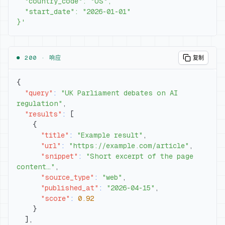
}'
● 200 ·
响应
复制
{
"query"
:
"UK Parliament debates on AI 
regulation"
,
"results"
:
[
{
"title"
:
"Example result"
,
"url"
:
"https://example.com/article"
,
"snippet"
:
"Short excerpt of the page 
content…"
,
"source_type"
:
"web"
,
"published_at"
:
"2026-04-15"
,
"score"
:
0.92
}
]
,