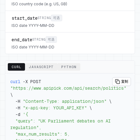
ISO country code (e.g. US, GB)
start_date
STRING
可选
ISO date YYYY-MM-DD
end_date
STRING
可选
ISO date YYYY-MM-DD
CURL
JAVASCRIPT
PYTHON
curl
 -X POST 
复制
"https://www.apipick.com/api/search/politics"
\
  -H 
"Content-Type: application/json"
\
  -H 
"x-api-key: YOUR_API_KEY"
\
  -d 
  "query": "UK Parliament debates on AI 