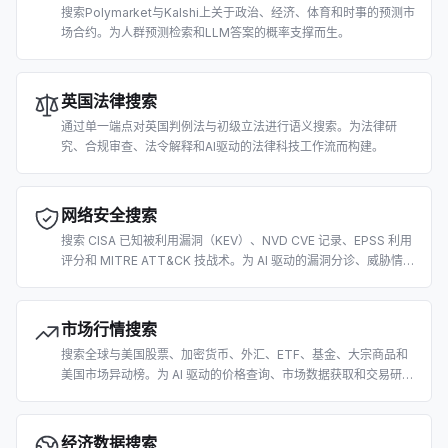
搜索Polymarket与Kalshi上关于政治、经济、体育和时事的预测市
场合约。为人群预测检索和LLM答案的概率支撑而生。
英国法律搜索
通过单一端点对英国判例法与初级立法进行语义搜索。为法律研
究、合规审查、法令解释和AI驱动的法律科技工作流而构建。
网络安全搜索
搜索 CISA 已知被利用漏洞（KEV）、NVD CVE 记录、EPSS 利用
评分和 MITRE ATT&CK 技战术。为 AI 驱动的漏洞分诊、威胁情报
和安全运营而构建。
市场行情搜索
搜索全球与美国股票、加密货币、外汇、ETF、基金、大宗商品和
美国市场异动榜。为 AI 驱动的价格查询、市场数据获取和交易研究
而构建。
经济数据搜索