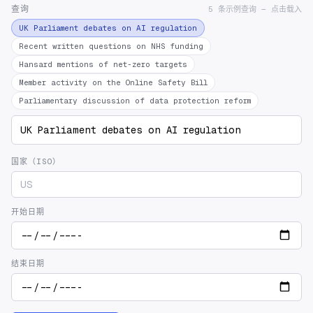
查询
5 条示例查询 — 点击载入
UK Parliament debates on AI regulation
Recent written questions on NHS funding
Hansard mentions of net-zero targets
Member activity on the Online Safety Bill
Parliamentary discussion of data protection reform
国家（ISO）
开始日期
结束日期