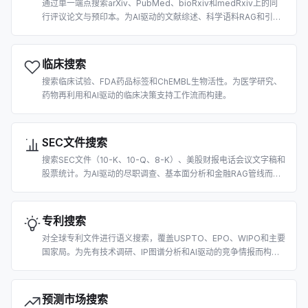
通过单一端点搜索arXiv、PubMed、bioRxiv和medRxiv上的同
行评议论文与预印本。为AI驱动的文献综述、科学语料RAG和引用
提取而构建。
临床搜索
搜索临床试验、FDA药品标签和ChEMBL生物活性。为医学研究、
药物再利用和AI驱动的临床决策支持工作流而构建。
SEC文件搜索
搜索SEC文件（10-K、10-Q、8-K）、美股财报电话会议文字稿和
股票统计。为AI驱动的尽职调查、基本面分析和金融RAG管线而构
建。
专利搜索
对全球专利文件进行语义搜索，覆盖USPTO、EPO、WIPO和主要
国家局。为先有技术调研、IP图谱分析和AI驱动的竞争情报而构
建。
预测市场搜索