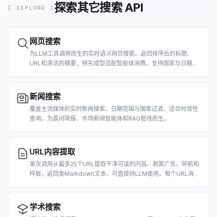
探索其它搜索 API
[ EXPLORE ]
网页搜索
为LLM工具调用而生的实时语义网页搜索。返回排序后的标题、
URL和清洁的摘要，预先成型适配智能体消费。支持国家与日期过
滤。
新闻搜索
覆盖主流媒体的实时新闻搜索。日期范围与国家过滤，适合时效性
查询。为晨间简报、市场新闻智能体和RAG管线而生。
URL内容提取
单次调用从最多25个URL提取干净可读的内容。剥离广告、导航和
样板，返回类Markdown文本，可直接供LLM使用。每个URL消耗
2积分。
学术搜索