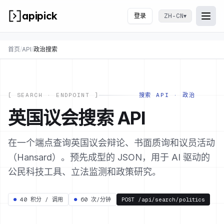
apipick
登录
▾
ZH-CN
Togg
打开
首页
/
API
/
政治搜索
[ SEARCH · ENDPOINT ]
搜索 API · 政治
英国议会搜索 API
在一个端点查询英国议会辩论、书面质询和议员活动
（Hansard）。预先成型的 JSON，用于 AI 驱动的
公民科技工具、立法监测和政策研究。
●
40 积分 / 调用
●
60 次/分钟
POST
/api/search/politics