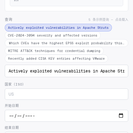
查询
5 条示例查询 — 点击载入
Actively exploited vulnerabilities in Apache Struts
CVE-2024-3094 severity and affected versions
Which CVEs have the highest EPSS exploit probability this mont
MITRE ATT&CK techniques for credential dumping
Recently added CISA KEV entries affecting VMware
国家（ISO）
开始日期
结束日期