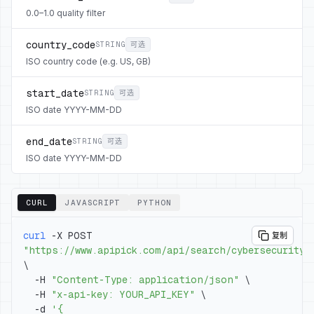
0.0–1.0 quality filter
country_code
STRING
可选
ISO country code (e.g. US, GB)
start_date
STRING
可选
ISO date YYYY-MM-DD
end_date
STRING
可选
ISO date YYYY-MM-DD
CURL
JAVASCRIPT
PYTHON
curl
 -X POST 
复制
"https://www.apipick.com/api/search/cybersecurity"
\
  -H 
"Content-Type: application/json"
\
  -H 
"x-api-key: YOUR_API_KEY"
\
  -d 