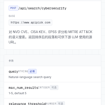
/api/search/cybersecurity
POST
BASE
https://www.apipick.com
对 NVD CVE、CISA KEV、EPSS 评分和 MITRE ATT&CK
的语义搜索。返回排序后的段落和可供下游 LLM 使用的源
URL。
参数
query
STRING
必填
Natural-language search query
max_num_results
INTEGER
可选
1–5, default 5
relevance_threshold
NUMBER
可选