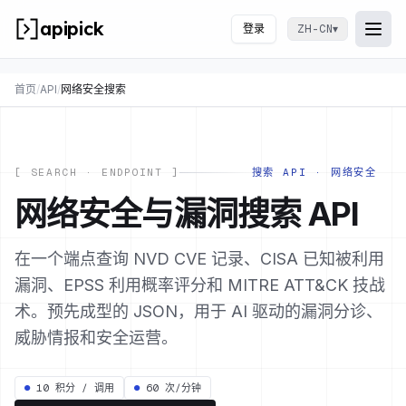
apipick
登录
▾
ZH-CN
Togg
打开
首页
/
API
/
网络安全搜索
[ SEARCH · ENDPOINT ]
搜索 API · 网络安全
网络安全与漏洞搜索 API
在一个端点查询 NVD CVE 记录、CISA 已知被利用
漏洞、EPSS 利用概率评分和 MITRE ATT&CK 技战
术。预先成型的 JSON，用于 AI 驱动的漏洞分诊、
威胁情报和安全运营。
●
10 积分 / 调用
●
60 次/分钟