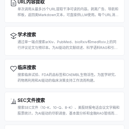
URL内容提取
单次调用从最多25个URL提取干净可读的内容。剥离广告、导航和
样板，返回类Markdown文本，可直接供LLM使用。每个URL消耗
2积分。
学术搜索
通过单一端点搜索arXiv、PubMed、bioRxiv和medRxiv上的同
行评议论文与预印本。为AI驱动的文献综述、科学语料RAG和引用
提取而构建。
临床搜索
搜索临床试验、FDA药品标签和ChEMBL生物活性。为医学研究、
药物再利用和AI驱动的临床决策支持工作流而构建。
SEC文件搜索
搜索SEC文件（10-K、10-Q、8-K）、美股财报电话会议文字稿和
股票统计。为AI驱动的尽职调查、基本面分析和金融RAG管线而构
建。