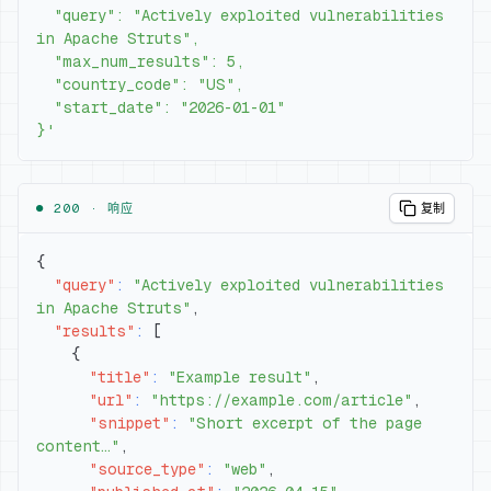
  "query": "Actively exploited vulnerabilities 
}'
● 200 ·
响应
复制
{
"query"
:
"Actively exploited vulnerabilities 
in Apache Struts"
,
"results"
:
[
{
"title"
:
"Example result"
,
"url"
:
"https://example.com/article"
,
"snippet"
:
"Short excerpt of the page 
content…"
,
"source_type"
:
"web"
,