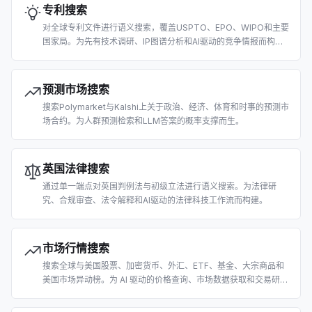
专利搜索
对全球专利文件进行语义搜索，覆盖USPTO、EPO、WIPO和主要
国家局。为先有技术调研、IP图谱分析和AI驱动的竞争情报而构
建。
预测市场搜索
搜索Polymarket与Kalshi上关于政治、经济、体育和时事的预测市
场合约。为人群预测检索和LLM答案的概率支撑而生。
英国法律搜索
通过单一端点对英国判例法与初级立法进行语义搜索。为法律研
究、合规审查、法令解释和AI驱动的法律科技工作流而构建。
市场行情搜索
搜索全球与美国股票、加密货币、外汇、ETF、基金、大宗商品和
美国市场异动榜。为 AI 驱动的价格查询、市场数据获取和交易研究
而构建。