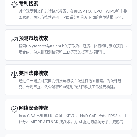
专利搜索
对全球专利文件进行语义搜索，覆盖USPTO、EPO、WIPO和主要
国家局。为先有技术调研、IP图谱分析和AI驱动的竞争情报而构
建。
预测市场搜索
搜索Polymarket与Kalshi上关于政治、经济、体育和时事的预测市
场合约。为人群预测检索和LLM答案的概率支撑而生。
英国法律搜索
通过单一端点对英国判例法与初级立法进行语义搜索。为法律研
究、合规审查、法令解释和AI驱动的法律科技工作流而构建。
网络安全搜索
搜索 CISA 已知被利用漏洞（KEV）、NVD CVE 记录、EPSS 利用
评分和 MITRE ATT&CK 技战术。为 AI 驱动的漏洞分诊、威胁情报
和安全运营而构建。