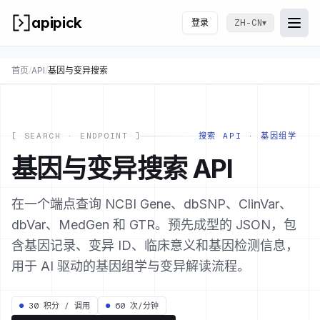
apipick
登录
▾
ZH-CN
Togg
打开
首页
/
API
/
基因与变异搜索
[ SEARCH · ENDPOINT ]
搜索 API · 基因组学
基因与变异搜索 API
在一个端点查询 NCBI Gene、dbSNP、ClinVar、
dbVar、MedGen 和 GTR。预先成型的 JSON，包
含基因记录、变异 ID、临床意义和基因检测信息，
用于 AI 驱动的基因组学与变异解读流程。
●
30 积分 / 调用
●
60 次/分钟