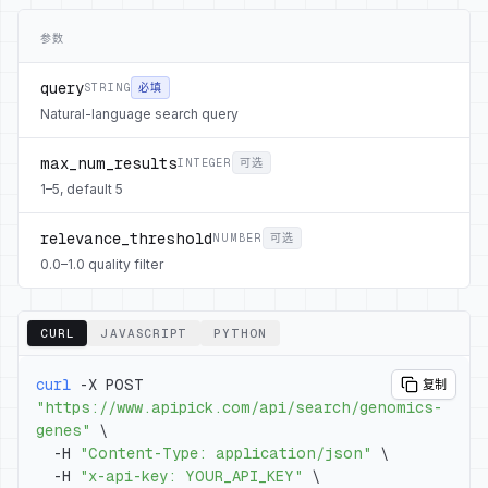
参数
query
STRING
必填
Natural-language search query
max_num_results
INTEGER
可选
1–5, default 5
relevance_threshold
NUMBER
可选
0.0–1.0 quality filter
CURL
JAVASCRIPT
PYTHON
curl
 -X POST 
复制
"https://www.apipick.com/api/search/genomics-
genes"
\
  -H 
"Content-Type: application/json"
\
  -H 
"x-api-key: YOUR_API_KEY"
\