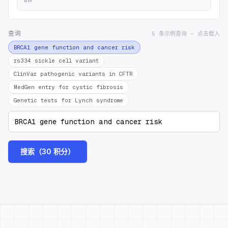
查询
5 条示例查询 — 点击载入
BRCA1 gene function and cancer risk
rs334 sickle cell variant
ClinVar pathogenic variants in CFTR
MedGen entry for cystic fibrosis
Genetic tests for Lynch syndrome
搜索（30 积分）