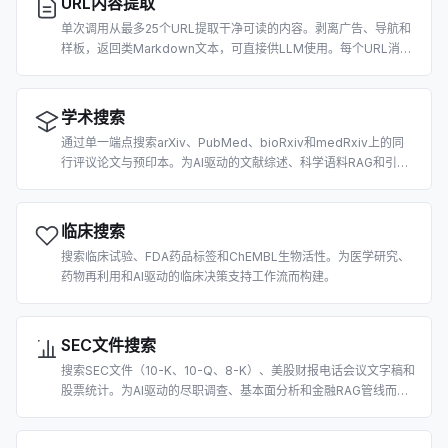
URL内容提取
单次调用从最多25个URL提取干净可读的内容。剥离广告、导航和
样板，返回类Markdown文本，可直接供LLM使用。每个URL消耗
2积分。
学术搜索
通过单一端点搜索arXiv、PubMed、bioRxiv和medRxiv上的同
行评议论文与预印本。为AI驱动的文献综述、科学语料RAG和引用
提取而构建。
临床搜索
搜索临床试验、FDA药品标签和ChEMBL生物活性。为医学研究、
药物再利用和AI驱动的临床决策支持工作流而构建。
SEC文件搜索
搜索SEC文件（10-K、10-Q、8-K）、美股财报电话会议文字稿和
股票统计。为AI驱动的尽职调查、基本面分析和金融RAG管线而构
建。