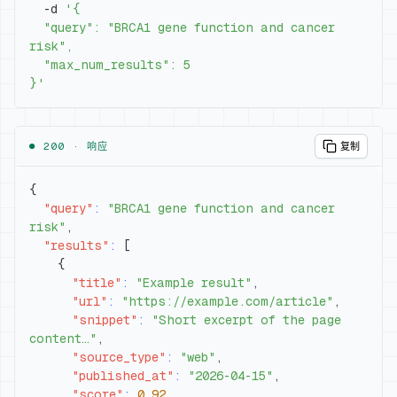
  -d 
  "query": "BRCA1 gene function and cancer 
}'
● 200 ·
响应
复制
{
"query"
:
"BRCA1 gene function and cancer 
risk"
,
"results"
:
[
{
"title"
:
"Example result"
,
"url"
:
"https://example.com/article"
,
"snippet"
:
"Short excerpt of the page 
content…"
,
"source_type"
:
"web"
,
"published_at"
:
"2026-04-15"
,
"score"
:
0.92