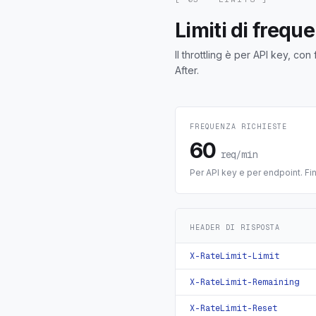
Limiti di frequ
Il throttling è per API key, co
After.
FREQUENZA RICHIESTE
60
req/min
Per API key e per endpoint. Fi
HEADER DI RISPOSTA
X-RateLimit-Limit
X-RateLimit-Remaining
X-RateLimit-Reset