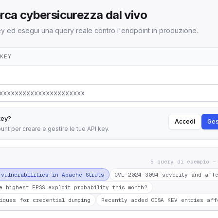
erca cybersicurezza dal vivo
 key ed esegui una query reale contro l'endpoint in produzione.
-KEY
key?
Accedi
Ges
unt per creare e gestire le tue API key.
5 query di esempio —
 vulnerabilities in Apache Struts
CVE-2024-3094 severity and aff
e highest EPSS exploit probability this month?
iques for credential dumping
Recently added CISA KEV entries aff