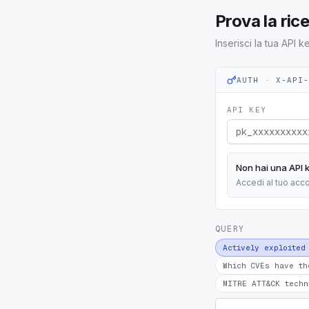
Prova la ric
Inserisci la tua API
AUTH · X-API
API KEY
Non hai una API 
Accedi al tuo acco
QUERY
Actively exploited
Which CVEs have th
MITRE ATT&CK techn