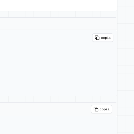
copia
copia