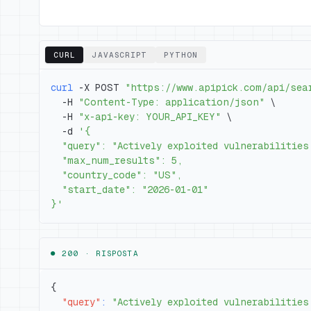
CURL
JAVASCRIPT
PYTHON
curl
 -X POST 
"https://www.apipick.com/api/sea
  -H 
"Content-Type: application/json"
\
  -H 
"x-api-key: YOUR_API_KEY"
\
  -d 
}'
● 200 ·
RISPOSTA
{
"query"
:
"Actively exploited vulnerabilities