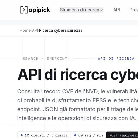
apipick
Strumenti di ricerca
API
Pre
Home
/
API
/
Ricerca cybersicurezza
[ SEARCH · ENDPOINT ]
API DI RICERCA 
API di ricerca cyb
Consulta i record CVE dell'NVD, le vulnerabilità
di probabilità di sfruttamento EPSS e le tecn
endpoint. JSON già formattato per il triage delle 
intelligence e le operazioni di sicurezza con IA.
●
10 crediti / chiamata
●
60 req / min
POST
/api/sea