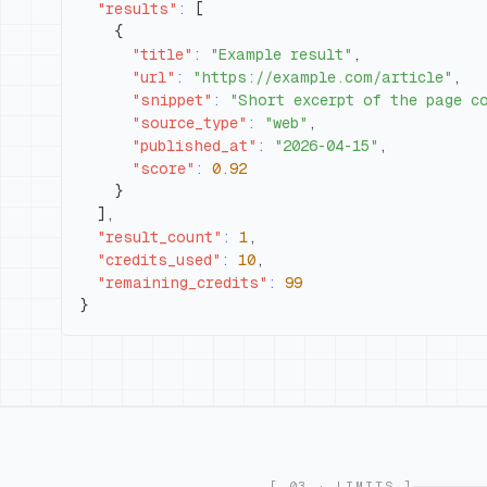
"results"
:
[
{
"title"
:
"Example result"
,
"url"
:
"https://example.com/article"
,
"snippet"
:
"Short excerpt of the page c
"source_type"
:
"web"
,
"published_at"
:
"2026-04-15"
,
"score"
:
0.92
}
]
,
"result_count"
:
1
,
"credits_used"
:
10
,
"remaining_credits"
:
99
}
[ 03 · LIMITS ]