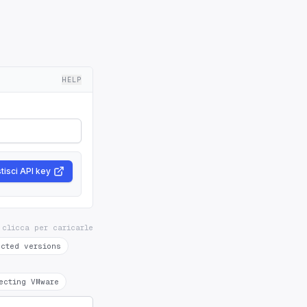
HELP
tisci API key
 clicca per caricarle
ected versions
ecting VMware