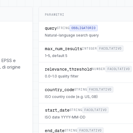
PARAMETRI
query
STRING
OBBLIGATORIO
Natural-language search query
max_num_results
INTEGER
FACOLTATIVO
1–5, default 5
i EPSS e
 di origine
relevance_threshold
NUMBER
FACOLTATIVO
0.0–1.0 quality filter
country_code
STRING
FACOLTATIVO
ISO country code (e.g. US, GB)
start_date
STRING
FACOLTATIVO
ISO date YYYY-MM-DD
end_date
STRING
FACOLTATIVO