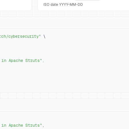
ISO date YYYY-MM-DD
rch/cybersecurity"
\
 in Apache Struts"
,