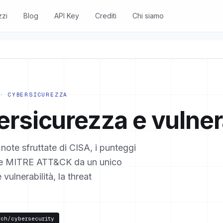
zzi
Blog
API Key
Crediti
Chi siamo
· CYBERSICUREZZA
ersicurezza e vulner
 note sfruttate di CISA, i punteggi
iche MITRE ATT&CK da un unico
vulnerabilità, la threat
rch/cybersecurity