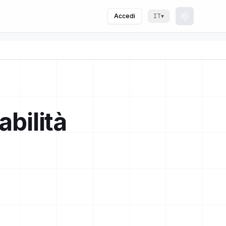
Accedi
▾
IT
Toggle th
abilità