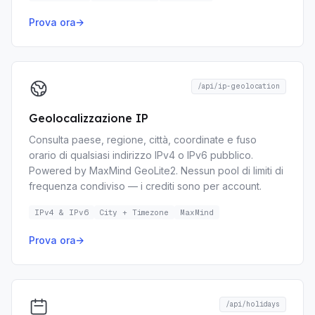
Prova ora
→
/api/ip-geolocation
Geolocalizzazione IP
Consulta paese, regione, città, coordinate e fuso
orario di qualsiasi indirizzo IPv4 o IPv6 pubblico.
Powered by MaxMind GeoLite2. Nessun pool di limiti di
frequenza condiviso — i crediti sono per account.
IPv4 & IPv6
City + Timezone
MaxMind
Prova ora
→
/api/holidays