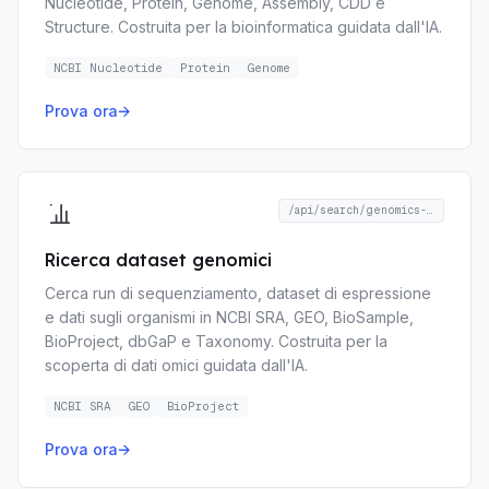
Nucleotide, Protein, Genome, Assembly, CDD e
Structure. Costruita per la bioinformatica guidata dall'IA.
NCBI Nucleotide
Protein
Genome
Prova ora
→
/api/search/genomics-datasets
Ricerca dataset genomici
Cerca run di sequenziamento, dataset di espressione
e dati sugli organismi in NCBI SRA, GEO, BioSample,
BioProject, dbGaP e Taxonomy. Costruita per la
scoperta di dati omici guidata dall'IA.
NCBI SRA
GEO
BioProject
Prova ora
→