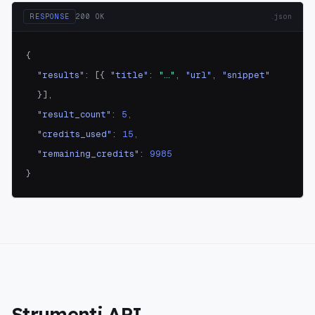
RESPONSE
200 OK
.
json
{
"results"
: [{ 
"title"
: 
"…"
, 
"url"
, 
"snippet"
}],
"result_count"
: 
5
,
"credits_used"
: 
15
,
"remaining_credits"
: 
9985
}
Strumenti API