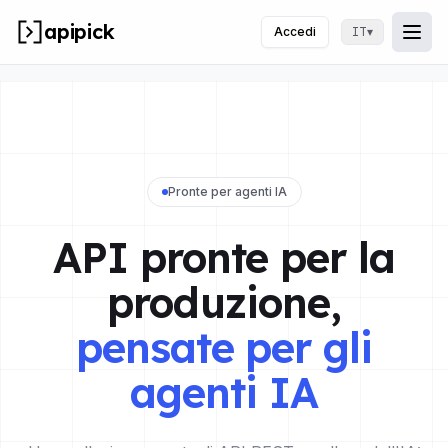
apipick
Accedi
▾
IT
Togg
Apri
Pronte per agenti IA
API pronte per la
produzione,
pensate per gli
agenti IA