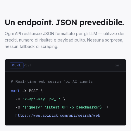
Un endpoint. JSON prevedibile.
Ogni API restituisce JSON formattato per gli LLM — utilizzo dei
crediti, numero di risultati e payload pulito. Nessuna sorpresa,
nessun fallback di scraping.
CURL
POST
.
bash
# Real-time web search for AI agents
curl
 -X POST \
-H 
"x-api-key: pk_…"
 \
-d 
'{"query":"latest GPT-5 benchmarks"}'
 \
https://www.apipick.com/api/search/web