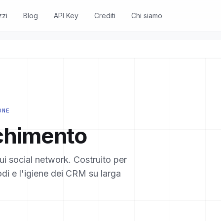
zzi
Blog
API Key
Crediti
Chi siamo
ONE
cchimento
sui social network. Costruito per
odi e l'igiene dei CRM su larga