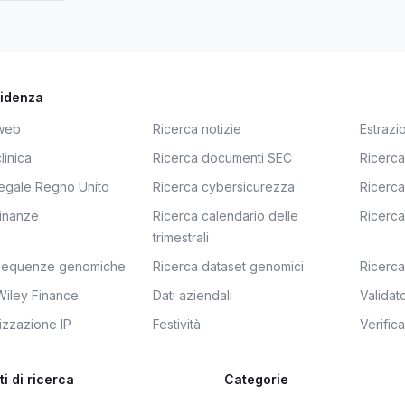
videnza
 web
Ricerca notizie
Estrazi
linica
Ricerca documenti SEC
Ricerca
legale Regno Unito
Ricerca cybersicurezza
Ricerca
finanze
Ricerca calendario delle
Ricerca
trimestrali
 sequenze genomiche
Ricerca dataset genomici
Ricerca 
Wiley Finance
Dati aziendali
Validat
izzazione IP
Festività
Verific
i di ricerca
Categorie