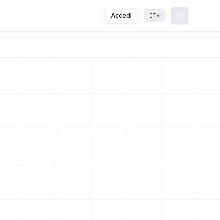
Accedi
▾
IT
Toggle th