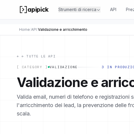
apipick
Strumenti di ricerca
API
Pre
Home
/
API
/
Validazione e arricchimento
←
← TUTTE LE API
[ CATEGORY ]
VALIDAZIONE
3 IN PRODUZI
Validazione e arri
Valida email, numeri di telefono e registrazioni 
l'arricchimento dei lead, la prevenzione delle fr
scala.