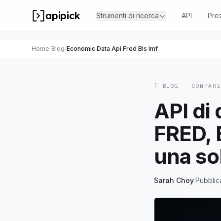
apipick
Strumenti di ricerca
API
Pre
Home
/
Blog
/
Economic Data Api Fred Bls Imf
[ BLOG ·
COMPAR
API di 
FRED, 
una so
Sarah Choy
·
Pubblic