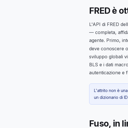
FRED è ot
L'API di FRED dell
— completa, affi
agente. Primo, inte
deve conoscere o c
sviluppo globali v
BLS e i dati macro
autenticazione e f
L'attrito non è un
un dizionario di I
Fuso, in 