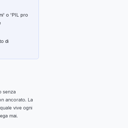
ni' o 'PIL pro
e
o di
to senza
non ancorato. La
 quale vive ogni
lega mai.