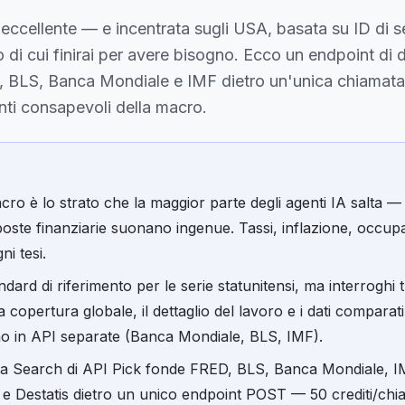
eccellente — e incentrata sugli USA, basata su ID di se
o di cui finirai per avere bisogno. Ecco un endpoint di 
 BLS, Banca Mondiale e IMF dietro un'unica chiamata 
nti consapevoli della macro.
cro è lo strato che la maggior parte degli agenti IA salta — 
sposte finanziarie suonano ingenue. Tassi, inflazione, occup
i tesi.
dard di riferimento per le serie statunitensi, ma interroghi t
 la copertura globale, il dettaglio del lavoro e i dati comparati
no in API separate (Banca Mondiale, BLS, IMF).
a Search di API Pick fonde FRED, BLS, Banca Mondiale, I
 Destatis dietro un unico endpoint POST — 50 crediti/chi