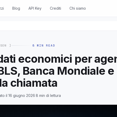
zzi
Blog
API Key
Crediti
Chi siamo
ISON
]
8
MIN READ
dati economici per agen
BLS, Banca Mondiale e 
la chiamata
ato il 16 giugno 2026
·
8 min di lettura