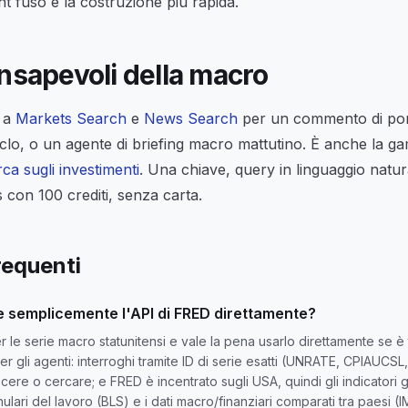
nt fuso è la costruzione più rapida.
nsapevoli della macro
 a
Markets Search
e
News Search
per un commento di por
iclo, o un agente di briefing macro mattutino. È anche la 
rca sugli investimenti
. Una chiave, query in linguaggio natur
is con 100 crediti, senza carta.
equenti
 semplicemente l'API di FRED direttamente?
le serie macro statunitensi e vale la pena usarlo direttamente se è tu
per gli agenti: interroghi tramite ID di serie esatti (UNRATE, CPIAUCS
re o cercare; e FRED è incentrato sugli USA, quindi gli indicatori g
nulari del lavoro (BLS) e i dati macro/finanziari comparati tra paesi (I