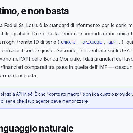
timo, e non basta
a Fed di St. Louis è lo standard di riferimento per le serie m
dabile, gratuita. Due cose la rendono scomoda come
unica
f
rroghi tramite ID di serie (
,
,
…), qu
UNRATE
CPIAUCSL
GDP
ercare il codice giusto. Secondo, è incentrata sugli USA: gl
ivono nell'API della Banca Mondiale, i dati granulari del lavo
/finanziari comparati tra paesi in quella dell'IMF — ciascu
orma di risposta.
a singola API in sé. È che "contesto macro" significa quattro provider
D di serie che il tuo agente deve memorizzare.
linguaggio naturale