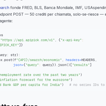
earch
fonde FRED, BLS, Banca Mondiale, IMF, USAspending
ndpoint POST — 50 crediti per chiamata, solo-se-riesce — e
agente:
"https://api.apipick.com/v1"
, 
{
"x-api-key"
:
IPICK_KEY"
]
}
uery: str
)
px.post
(
f
"{API}/search/economic"
, 
headers
=
json
=
{
"query"
:
 query
}
)
.json
(
)
[
"results"
]
nemployment rate over the past two years"
)
inflation forecast for the eurozone"
)
d Bank GDP per capita for India"
)
# no series IDs to