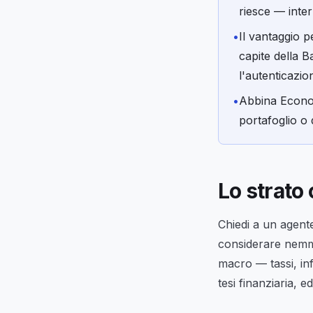
riesce — inter
•
Il vantaggio p
capite della 
l'autenticazio
•
Abbina Econo
portafoglio o 
Lo strato 
Chiedi a un agente
considerare nemme
macro — tassi, inf
tesi finanziaria, e