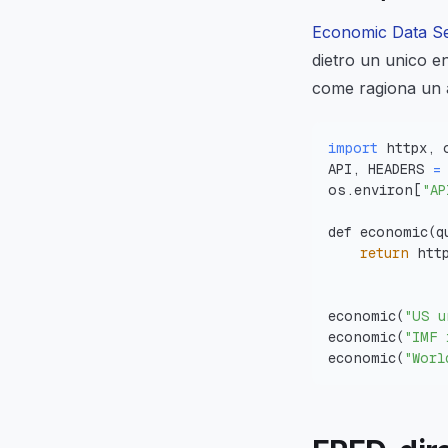
Economic Data S
dietro un unico e
come ragiona un 
import
API, HEADERS 
=
os.environ
[
"AP
def economic
(
q
return
 htt
economic
(
"US u
economic
(
"IMF 
economic
(
"Worl