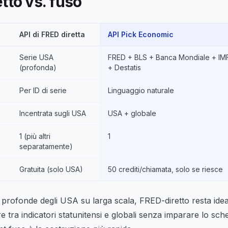
tto vs. fuso
API di FRED diretta
API Pick Economic
Serie USA
FRED + BLS + Banca Mondiale + I
(profonda)
+ Destatis
Per ID di serie
Linguaggio naturale
Incentrata sugli USA
USA + globale
1 (più altri
1
separatamente)
Gratuita (solo USA)
50 crediti/chiamata, solo se riesce
e profonde degli USA su larga scala, FRED-diretto resta ide
 tra indicatori statunitensi e globali senza imparare lo sch