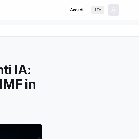
Accedi
▾
IT
Toggle th
ti IA:
IMF in