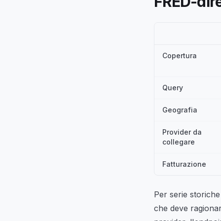
FRED-dire
Copertura
Query
Geografia
Provider da
collegare
Fatturazione
Per serie storich
che deve ragionare