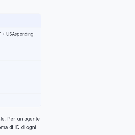
MF + USAspending
ale. Per un agente
ema di ID di ogni