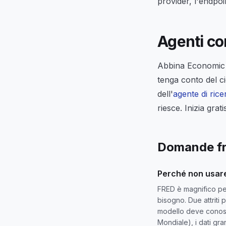
provider, l'endpoi
Agenti co
Abbina Economic
tenga conto del c
dell'
agente di rice
riesce. Inizia grat
Domande fr
Perché non usare
FRED è magnifico per 
bisogno. Due attriti 
modello deve conosce
Mondiale), i dati gra