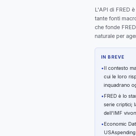
L'API di FRED è 
tante fonti macr
che fonde FRED,
naturale per age
IN BREVE
•
Il contesto ma
cui le loro ri
inquadrano ogn
•
FRED è lo stan
serie criptici;
dell'IMF vivo
•
Economic Dat
USAspending e