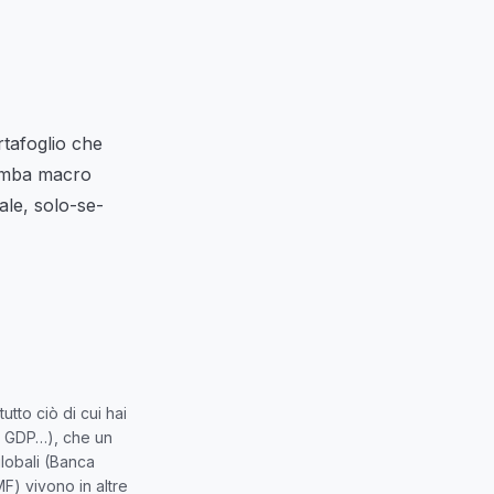
tafoglio che
gamba macro
ale, solo-se-
tto ciò di cui hai
L, GDP…), che un
lobali (Banca
MF) vivono in altre