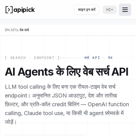
apipick
साइन इन करें
▾
HI
Togg
मेन्यू 
होम
/
APIs
/
वेब सर्च
[ SEARCH · ENDPOINT ]
सर्च API · वेब
AI Agents के लिए वेब सर्च API
LLM tool calling के लिए बना एक रीयल-टाइम वेब सर्च
endpoint। अनुमानित JSON आउटपुट, देश और तारीख
फ़िल्टर, और प्रति-कॉल credit बिलिंग — OpenAI function
calling, Claude tool use, या किसी भी agent फ़्रेमवर्क में
जोड़ें।