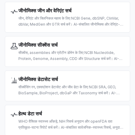
जीनोमिक्स जीन और वेरिएंट सर्च
जीन, वेरिएंट और क्लिनिकल महत्व के लिए NCBI Gene, dbSNP, ClinVar,
dbVar, MedGen और GTR सर्च करें। AI-संचालित जीनोमिक्स और वेरिएंट-
व्याख्या रिसर्च के लिए बना।
जीनोमिक्स सीक्वेंस सर्च
सीक्वेंस, assemblies और प्रोटीन डोमेन के लिए NCBI Nucleotide,
Protein, Genome, Assembly, CDD और Structure सर्च करें। AI-
संचालित बायोइन्फ़ॉर्मैटिक्स के लिए बना।
जीनोमिक्स डेटासेट सर्च
सीक्वेंसिंग रन, एक्सप्रेशन डेटासेट और जीव डेटा के लिए NCBI SRA, GEO,
BioSample, BioProject, dbGaP और Taxonomy सर्च करें। AI-
संचालित omics डेटा खोज के लिए बना।
हेल्थ डेटा सर्च
WHO वैश्विक स्वास्थ्य आँकड़े, NIH रिसर्च अनुदान और openFDA दवा
प्रतिकूल-घटना रिपोर्ट सर्च करें। AI-संचालित सार्वजनिक-स्वास्थ्य रिसर्च, अनुदान
खोज और pharmacovigilance के लिए बना।