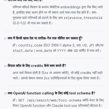
02
परिणाम कीवर्ड मिलान के बजाय सेमांटिक embeddings द्वारा रैंक किए जाते
हैं, इसलिए शब्द अलग होने पर भी समान अर्थ पास-पास रैंक होते हैं। कम-
गुणवत्ता वाले परिणामों को हटाने के लिए आप
relevance_threshold
(0.0–1.0) भी पास कर सकते हैं।
क्या मैं किसी खास देश या तारीख-रेंज तक सीमित कर सकता हूँ?
03
हाँ।
(ISO 3166-1 alpha-2, उदा.
,
) और/या
country_code
US
JP
/
को
फ़ॉर्मैट में पास करें।
start_date
end_date
YYYY-MM-DD
विफल कॉल के लिए credits कैसे काम करते हैं?
04
अगर सर्च विफल होती है (5xx या अमान्य क्वेरी), तो कोई credits नहीं काटे
जाते। आपसे केवल सफल 2xx प्रतिक्रियाओं के लिए शुल्क लिया जाता है।
क्या OpenAI function calling के लिए कोई tool schema है?
05
हाँ।
कॉपी-पेस्ट के लिए
GET /api/search/web/tool-schema
तैयार OpenAI function और Claude tool use परिभाषाएँ लौटाता है।