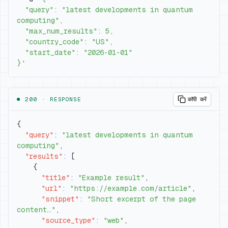
  "query": "latest developments in quantum 
}'
● 200 ·
RESPONSE
कॉपी करें
{
"query"
:
"latest developments in quantum 
computing"
,
"results"
:
[
{
"title"
:
"Example result"
,
"url"
:
"https://example.com/article"
,
"snippet"
:
"Short excerpt of the page 
content…"
,
"source_type"
:
"web"
,