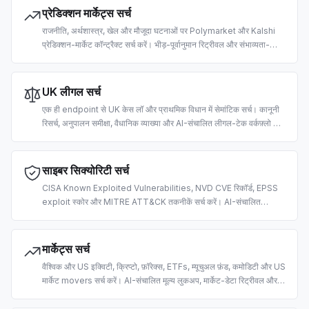
प्रेडिक्शन मार्केट्स सर्च
राजनीति, अर्थशास्त्र, खेल और मौजूदा घटनाओं पर Polymarket और Kalshi
प्रेडिक्शन-मार्केट कॉन्ट्रैक्ट सर्च करें। भीड़-पूर्वानुमान रिट्रीवल और संभाव्यता-
ग्राउंडेड LLM उत्तरों के लिए बना।
UK लीगल सर्च
एक ही endpoint से UK केस लॉ और प्राथमिक विधान में सेमांटिक सर्च। कानूनी
रिसर्च, अनुपालन समीक्षा, वैधानिक व्याख्या और AI-संचालित लीगल-टेक वर्कफ़्लो के
लिए बना।
साइबर सिक्योरिटी सर्च
CISA Known Exploited Vulnerabilities, NVD CVE रिकॉर्ड, EPSS
exploit स्कोर और MITRE ATT&CK तकनीकें सर्च करें। AI-संचालित
vulnerability ट्राइएज, threat इंटेलिजेंस और सिक्योरिटी ऑपरेशंस के लिए
बना।
मार्केट्स सर्च
वैश्विक और US इक्विटी, क्रिप्टो, फ़ॉरेक्स, ETFs, म्यूचुअल फ़ंड, कमोडिटी और US
मार्केट movers सर्च करें। AI-संचालित मूल्य लुकअप, मार्केट-डेटा रिट्रीवल और
ट्रेडिंग रिसर्च के लिए बना।