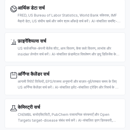
आर्थिक डेटा सर्च
FRED, US Bureau of Labor Statistics, World Bank संकेतक, IMF
मैक्रो डेटा, US संघीय खर्च और जर्मन श्रम आँकड़े सर्च करें। AI-संचालित समष्टि-
आर्थिक रिसर्च और विश्लेषण के लिए बना।
फ़ाइनेंशियल्स सर्च
US सार्वजनिक-कंपनी बैलेंस शीट, आय विवरण, कैश फ़्लो विवरण, लाभांश और
insider लेनदेन सर्च करें। AI-संचालित फ़ंडामेंटल विश्लेषण और ड्यू डिलिजेंस के
लिए बना।
अर्निंग्स कैलेंडर सर्च
आगामी रिपोर्ट तिथियों, EPS/राजस्व अनुमानों और बाज़ार-पूर्व/पश्चात समय के लिए
US अर्निंग्स कैलेंडर सर्च करें। AI-संचालित इवेंट-संचालित ट्रेडिंग और रिसर्च के लिए
बना।
केमिस्ट्री सर्च
ChEMBL बायोएक्टिविटी, PubChem रासायनिक संरचनाएँ और Open
Targets target-disease संबंध सर्च करें। AI-संचालित ड्रग डिस्कवरी,
केमिनफ़ॉर्मैटिक्स और बायोमेडिकल रिसर्च के लिए बना।