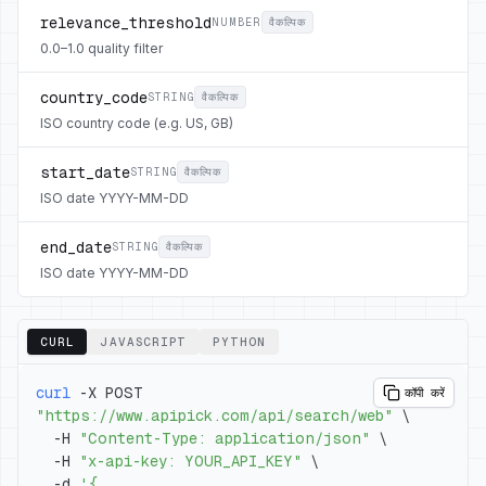
relevance_threshold
NUMBER
वैकल्पिक
0.0–1.0 quality filter
country_code
STRING
वैकल्पिक
ISO country code (e.g. US, GB)
start_date
STRING
वैकल्पिक
ISO date YYYY-MM-DD
end_date
STRING
वैकल्पिक
ISO date YYYY-MM-DD
CURL
JAVASCRIPT
PYTHON
curl
 -X POST 
कॉपी करें
"https://www.apipick.com/api/search/web"
\
  -H 
"Content-Type: application/json"
\
  -H 
"x-api-key: YOUR_API_KEY"
\
  -d 