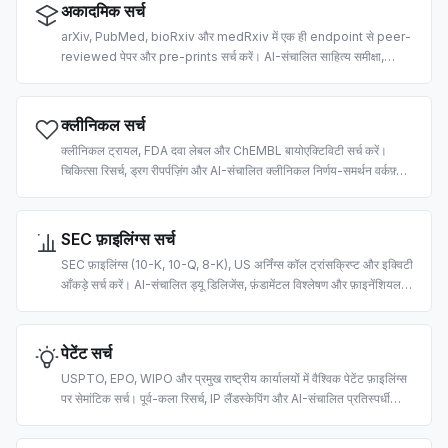
अकादमिक सर्च
arXiv, PubMed, bioRxiv और medRxiv में एक ही endpoint से peer-
reviewed पेपर और pre-prints सर्च करें। AI-संचालित साहित्य समीक्षा,
वैज्ञानिक कॉर्पोरा पर RAG और उद्धरण निष्कर्षण के लिए बना।
क्लीनिकल सर्च
क्लीनिकल ट्रायल, FDA दवा लेबल और ChEMBL बायोएक्टिविटी सर्च करें।
चिकित्सा रिसर्च, ड्रग रीपर्पज़िंग और AI-संचालित क्लीनिकल निर्णय-समर्थन वर्कफ़्लो
के लिए बना।
SEC फ़ाइलिंग्स सर्च
SEC फ़ाइलिंग्स (10-K, 10-Q, 8-K), US अर्निंग्स कॉल ट्रांसक्रिप्ट और इक्विटी
आँकड़े सर्च करें। AI-संचालित ड्यू डिलिजेंस, फ़ंडामेंटल विश्लेषण और फ़ाइनेंशियल
RAG पाइपलाइनों के लिए बना।
पेटेंट सर्च
USPTO, EPO, WIPO और प्रमुख राष्ट्रीय कार्यालयों में वैश्विक पेटेंट फ़ाइलिंग्स
पर सेमांटिक सर्च। पूर्व-कला रिसर्च, IP लैंडस्केपिंग और AI-संचालित प्रतिस्पर्धी
इंटेलिजेंस के लिए बना।