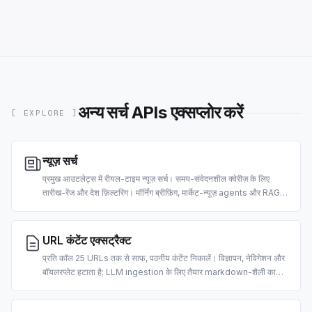
अन्य सर्च APIs एक्सप्लोर करें
[ EXPLORE ]
न्यूज़ सर्च
प्रमुख आउटलेट्स में रीयल-टाइम न्यूज़ सर्च। समय-संवेदनशील क्वेरीज़ के लिए
तारीख-रेंज और देश फ़िल्टरिंग। मॉर्निंग ब्रीफ़िंग, मार्केट-न्यूज़ agents और RAG
पाइपलाइनों के लिए बना।
URL कंटेंट एक्सट्रैक्ट
प्रति कॉल 25 URLs तक से साफ़, पठनीय कंटेंट निकालें। विज्ञापन, नेविगेशन और
बॉयलरप्लेट हटाता है; LLM ingestion के लिए तैयार markdown-शैली का
टेक्स्ट लौटाता है। 2 credits प्रति URL।