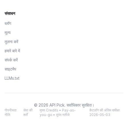
संसाधन
ब्लॉग
मूल्य
तुलना करें
हमारे बारे में
संपर्क करें
साइटमैप
LLMs.txt
© 2026 API Pick. सर्वाधिकार सुरक्षित।
गोपनीयता
सेवा की
मुफ्त Credits • Pay-as-
कैटलॉग की अंतिम समीक्षा
नीति
शर्तें
you-go • तुरंत नतीजे
2026-05-03