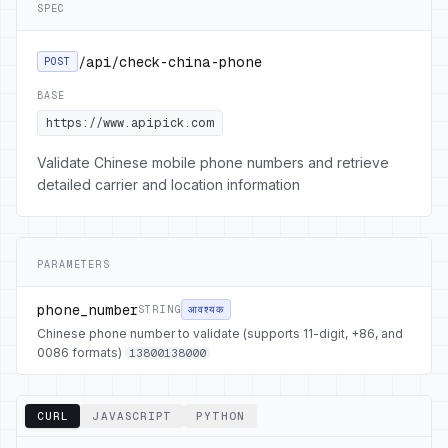
SPEC
/api/check-china-phone
POST
BASE
https://www.apipick.com
Validate Chinese mobile phone numbers and retrieve
detailed carrier and location information
PARAMETERS
phone_number
STRING
आवश्यक
Chinese phone number to validate (supports 11-digit, +86, and
0086 formats)
13800138000
CURL
JAVASCRIPT
PYTHON