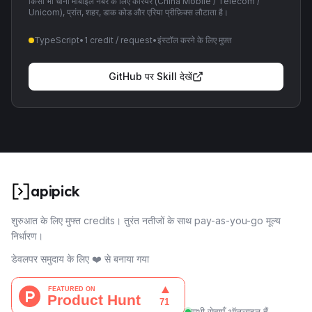
किसी भी चीनी मोबाइल नंबर के लिए कैरियर (China Mobile / Telecom /
Unicom), प्रांत, शहर, डाक कोड और एरिया प्रीफ़िक्स लौटाता है।
TypeScript
•
1 credit / request
•
इंस्टॉल करने के लिए मुफ़्त
GitHub पर Skill देखें
apipick
शुरुआत के लिए मुफ्त credits। तुरंत नतीजों के साथ pay-as-you-go मूल्य
निर्धारण।
डेवलपर समुदाय के लिए ❤️ से बनाया गया
सभी सेवाएँ ऑनलाइन हैं