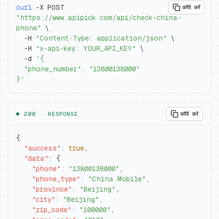
curl
 -X POST 
कॉपी करें
"https://www.apipick.com/api/check-china-
phone"
\
  -H 
"Content-Type: application/json"
\
  -H 
"x-api-key: YOUR_API_KEY"
\
  -d 
}'
● 200 ·
RESPONSE
कॉपी करें
{
"success"
:
true
,
"data"
:
{
"phone"
:
"13800138000"
,
"phone_type"
:
"China Mobile"
,
"province"
:
"Beijing"
,
"city"
:
"Beijing"
,
"zip_code"
:
"100000"
,