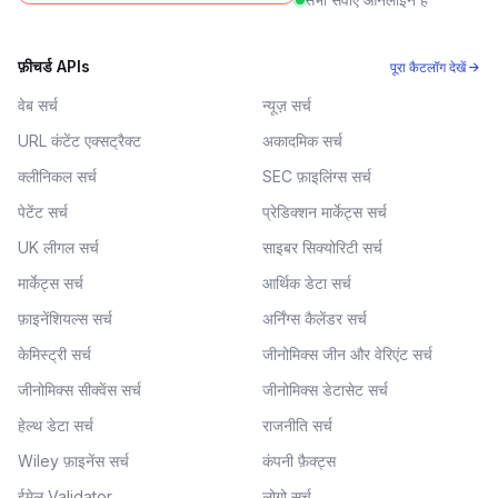
फ़ीचर्ड APIs
पूरा कैटलॉग देखें →
वेब सर्च
न्यूज़ सर्च
URL कंटेंट एक्सट्रैक्ट
अकादमिक सर्च
क्लीनिकल सर्च
SEC फ़ाइलिंग्स सर्च
पेटेंट सर्च
प्रेडिक्शन मार्केट्स सर्च
UK लीगल सर्च
साइबर सिक्योरिटी सर्च
मार्केट्स सर्च
आर्थिक डेटा सर्च
फ़ाइनेंशियल्स सर्च
अर्निंग्स कैलेंडर सर्च
केमिस्ट्री सर्च
जीनोमिक्स जीन और वेरिएंट सर्च
जीनोमिक्स सीक्वेंस सर्च
जीनोमिक्स डेटासेट सर्च
हेल्थ डेटा सर्च
राजनीति सर्च
Wiley फ़ाइनेंस सर्च
कंपनी फ़ैक्ट्स
ईमेल Validator
लोगो सर्च