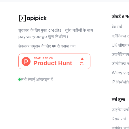
फ़ीचर्ड API
apipick
वेब सर्च
शुरुआत के लिए मुफ्त credits। तुरंत नतीजों के साथ
क्लीनिकल स
pay-as-you-go मूल्य निर्धारण।
UK लीगल स
डेवलपर समुदाय के लिए ❤️ से बनाया गया
फ़ाइनेंशियल्
जीनोमिक्स सी
Wiley फ़ाइन
सभी सेवाएँ ऑनलाइन हैं
IP जियोलो
सर्च टूल्स
फ़ाइनेंस सर्च
रिसर्च सर्च
बायोमेड सर्च