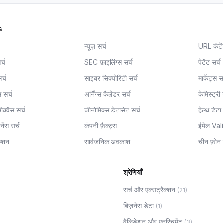
s
न्यूज़ सर्च
URL कंटें
र्च
SEC फ़ाइलिंग्स सर्च
पेटेंट सर्च
र्च
साइबर सिक्योरिटी सर्च
मार्केट्स स
स सर्च
अर्निंग्स कैलेंडर सर्च
केमिस्ट्री 
क्वेंस सर्च
जीनोमिक्स डेटासेट सर्च
हेल्थ डेटा 
ेंस सर्च
कंपनी फ़ैक्ट्स
ईमेल Val
केशन
सार्वजनिक अवकाश
चीन फ़ोन
श्रेणियाँ
सर्च और एक्सट्रैक्शन
(
21
)
बिज़नेस डेटा
(
1
)
वैलिडेशन और एनरिचमेंट
(
3
)