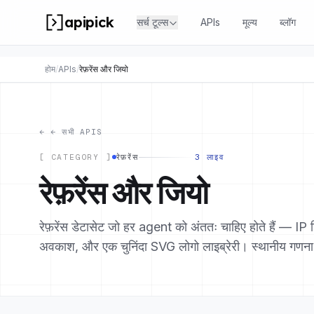
apipick
सर्च टूल्स
APIs
मूल्य
ब्लॉग
होम
/
APIs
/
रेफ़रेंस और जियो
←
← सभी APIS
[ CATEGORY ]
रेफ़रेंस
3 लाइव
रेफ़रेंस और जियो
रेफ़रेंस डेटासेट जो हर agent को अंततः चाहिए होते हैं — IP
अवकाश, और एक चुनिंदा SVG लोगो लाइब्रेरी। स्थानीय गणना,