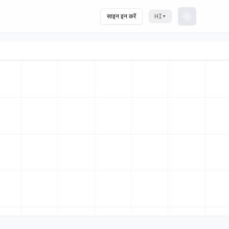
साइन इन करें
▾
HI
Toggle th