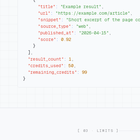
{
"title"
:
"Example result"
,
"url"
:
"https://example.com/article"
,
"snippet"
:
"Short excerpt of the page c
"source_type"
:
"web"
,
"published_at"
:
"2026-04-15"
,
"score"
:
0.92
}
]
,
"result_count"
:
1
,
"credits_used"
:
50
,
"remaining_credits"
:
99
}
[ 03 · LIMITS ]