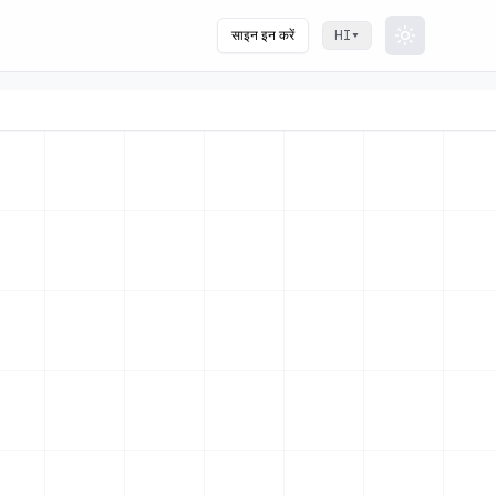
साइन इन करें
▾
HI
Toggle th