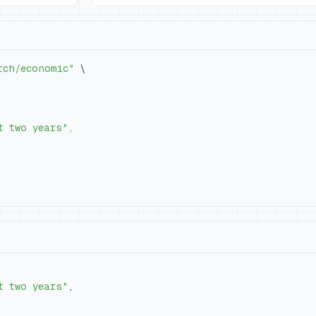
rch/economic"
\
t two years"
,