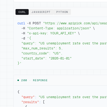
CURL
JAVASCRIPT
PYTHON
curl
 -X POST 
"https://www.apipick.com/api/sea
  -H 
"Content-Type: application/json"
\
  -H 
"x-api-key: YOUR_API_KEY"
\
  -d 
}'
● 200 ·
RESPONSE
{
"query"
:
"US unemployment rate over the pas
"results"
:
[