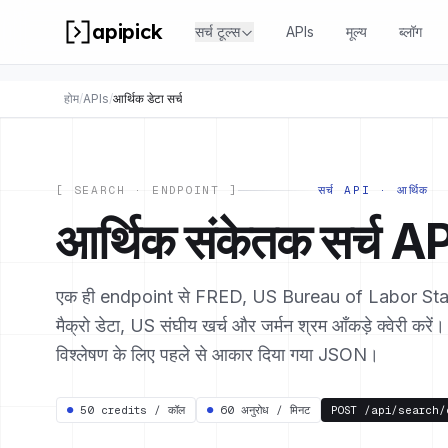
apipick
सर्च टूल्स
APIs
मूल्य
ब्लॉग
होम
/
APIs
/
आर्थिक डेटा सर्च
[ SEARCH · ENDPOINT ]
सर्च API · आर्थिक
आर्थिक संकेतक सर्च A
एक ही endpoint से FRED, US Bureau of Labor Sta
मैक्रो डेटा, US संघीय खर्च और जर्मन श्रम आँकड़े क्वेरी करे
विश्लेषण के लिए पहले से आकार दिया गया JSON।
●
50 credits / कॉल
●
60 अनुरोध / मिनट
POST
/api/search/