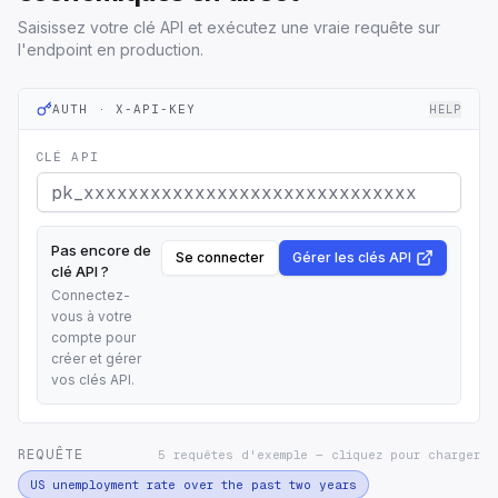
Saisissez votre clé API et exécutez une vraie requête sur
l'endpoint en production.
AUTH · X-API-KEY
HELP
CLÉ API
Pas encore de
Se connecter
Gérer les clés API
clé API ?
Connectez-
vous à votre
compte pour
créer et gérer
vos clés API.
REQUÊTE
5 requêtes d'exemple — cliquez pour charger
US unemployment rate over the past two years