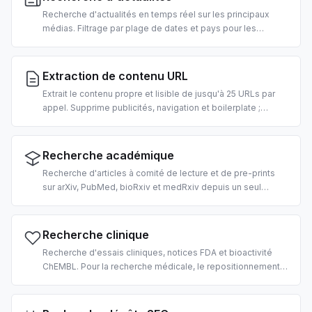
Recherche d'actualités en temps réel sur les principaux
médias. Filtrage par plage de dates et pays pour les
requêtes urgentes. Pour les briefings matinaux, agents
d'actualités de marché et pipelines RAG.
Extraction de contenu URL
Extrait le contenu propre et lisible de jusqu'à 25 URLs par
appel. Supprime publicités, navigation et boilerplate ;
renvoie du texte façon markdown prêt pour l'ingestion LLM.
2 crédits par URL.
Recherche académique
Recherche d'articles à comité de lecture et de pre-prints
sur arXiv, PubMed, bioRxiv et medRxiv depuis un seul
endpoint. Pour la revue de littérature pilotée par IA, le RAG
sur corpus scientifiques et l'extraction de citations.
Recherche clinique
Recherche d'essais cliniques, notices FDA et bioactivité
ChEMBL. Pour la recherche médicale, le repositionnement
de médicaments et l'aide à la décision clinique pilotée par
IA.