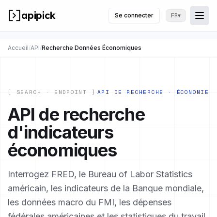
apipick
Se connecter
▾
FR
Togg
Ouvr
Accueil
/
API
/
Recherche Données Économiques
[ SEARCH · ENDPOINT ]
API DE RECHERCHE · ÉCONOMIE
API de recherche
d'indicateurs
économiques
Interrogez FRED, le Bureau of Labor Statistics
américain, les indicateurs de la Banque mondiale,
les données macro du FMI, les dépenses
fédérales américaines et les statistiques du travail