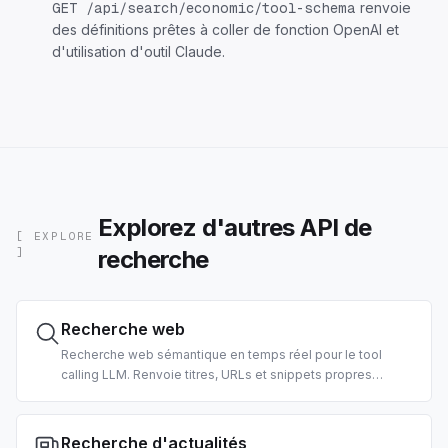
renvoie
GET /api/search/economic/tool-schema
des définitions prêtes à coller de fonction OpenAI et
d'utilisation d'outil Claude.
Explorez d'autres API de
[ EXPLORE
recherche
]
Recherche web
Recherche web sémantique en temps réel pour le tool
calling LLM. Renvoie titres, URLs et snippets propres
classés, pré-formatés pour la consommation par agent.
Filtres pays et date pris en charge.
Recherche d'actualités