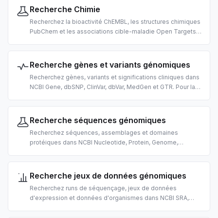
Recherche Chimie
Recherchez la bioactivité ChEMBL, les structures chimiques
PubChem et les associations cible-maladie Open Targets.
Pour la découverte de médicaments, la chémoinformatique
et la recherche biomédicale par IA.
Recherche gènes et variants génomiques
Recherchez gènes, variants et significations cliniques dans
NCBI Gene, dbSNP, ClinVar, dbVar, MedGen et GTR. Pour la
génomique et l'interprétation de variants par IA.
Recherche séquences génomiques
Recherchez séquences, assemblages et domaines
protéiques dans NCBI Nucleotide, Protein, Genome,
Assembly, CDD et Structure. Pour la bio-informatique par IA.
Recherche jeux de données génomiques
Recherchez runs de séquençage, jeux de données
d'expression et données d'organismes dans NCBI SRA,
GEO, BioSample, BioProject, dbGaP et Taxonomy. Pour la
découverte de données omiques par IA.