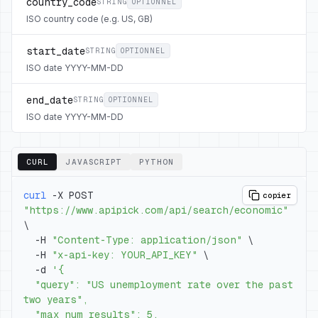
country_code
STRING
OPTIONNEL
ISO country code (e.g. US, GB)
start_date
STRING
OPTIONNEL
ISO date YYYY-MM-DD
end_date
STRING
OPTIONNEL
ISO date YYYY-MM-DD
CURL
JAVASCRIPT
PYTHON
curl
 -X POST 
copier
"https://www.apipick.com/api/search/economic"
\
  -H 
"Content-Type: application/json"
\
  -H 
"x-api-key: YOUR_API_KEY"
\
  -d 
  "query": "US unemployment rate over the past 