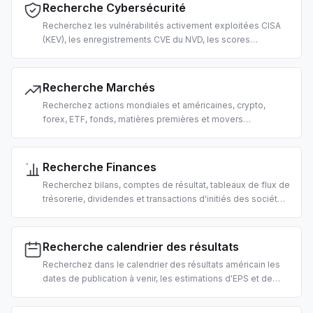
Recherche Cybersécurité
Recherchez les vulnérabilités activement exploitées CISA
(KEV), les enregistrements CVE du NVD, les scores
d'exploitation EPSS et les techniques MITRE ATT&CK. Pour
le triage de vulnérabilités, le renseignement sur les
menaces et les opérations de sécurité pilotées par IA.
Recherche Marchés
Recherchez actions mondiales et américaines, crypto,
forex, ETF, fonds, matières premières et movers
américains. Pour les requêtes de prix, les données de
marché et la recherche de trading par IA.
Recherche Finances
Recherchez bilans, comptes de résultat, tableaux de flux de
trésorerie, dividendes et transactions d'initiés des sociétés
cotées américaines. Pour l'analyse fondamentale et la due
diligence par IA.
Recherche calendrier des résultats
Recherchez dans le calendrier des résultats américain les
dates de publication à venir, les estimations d'EPS et de
chiffre d'affaires et l'horaire avant/après clôture. Pour le
trading événementiel et la recherche par IA.