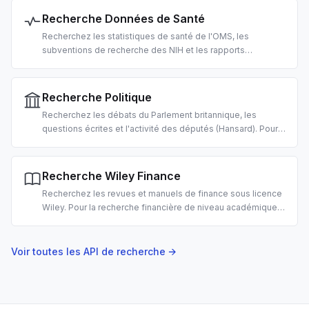
Recherche Données de Santé
Recherchez les statistiques de santé de l'OMS, les
subventions de recherche des NIH et les rapports
d'événements indésirables de médicaments openFDA.
Pour la recherche en santé publique et la
pharmacovigilance par IA.
Recherche Politique
Recherchez les débats du Parlement britannique, les
questions écrites et l'activité des députés (Hansard). Pour
les outils civiques, le suivi législatif et la recherche en
politiques publiques par IA.
Recherche Wiley Finance
Recherchez les revues et manuels de finance sous licence
Wiley. Pour la recherche financière de niveau académique,
la revue de littérature et l'analyse d'investissement par IA.
Voir toutes les API de recherche →