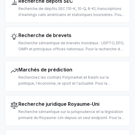
Recherche dépôts SEC
Recherche de dépôts SEC (10-K, 10-Q, 8-K), transcriptions
d'earnings calls américains et statistiques boursières. Pour
la due diligence, l'analyse fondamentale et les pipelines
RAG financiers pilotés par IA.
Recherche de brevets
Recherche sémantique de brevets mondiaux : USPTO, EPO,
OMPI et principaux offices nationaux. Pour la recherche de
prior art, l'analyse de paysage de PI et l'intelligence
concurrentielle pilotée par IA.
Marchés de prédiction
Recherchez les contrats Polymarket et Kalshi sur la
politique, l'économie, le sport et l'actualité. Pour la
récupération de prévisions de foule et l'ancrage de
probabilités dans les réponses LLM.
Recherche juridique Royaume-Uni
Recherche sémantique sur la jurisprudence et la législation
primaire du Royaume-Uni depuis un seul endpoint. Pour la
recherche juridique, l'examen de conformité et
l'interprétation statutaire pilotée par IA.