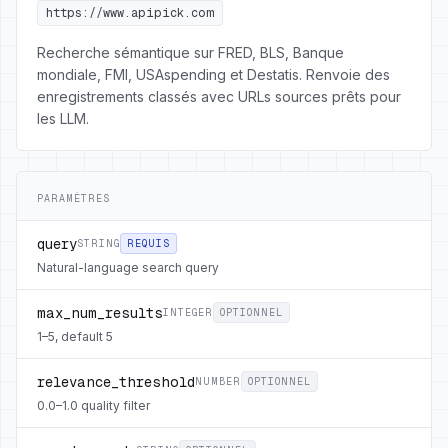
https://www.apipick.com
Recherche sémantique sur FRED, BLS, Banque
mondiale, FMI, USAspending et Destatis. Renvoie des
enregistrements classés avec URLs sources prêts pour
les LLM.
PARAMÈTRES
query
STRING
REQUIS
Natural-language search query
max_num_results
INTEGER
OPTIONNEL
1–5, default 5
relevance_threshold
NUMBER
OPTIONNEL
0.0–1.0 quality filter