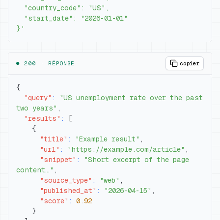
}'
● 200 ·
RÉPONSE
copier
{
"query"
:
"US unemployment rate over the past 
two years"
,
"results"
:
[
{
"title"
:
"Example result"
,
"url"
:
"https://example.com/article"
,
"snippet"
:
"Short excerpt of the page 
content…"
,
"source_type"
:
"web"
,
"published_at"
:
"2026-04-15"
,
"score"
:
0.92
}