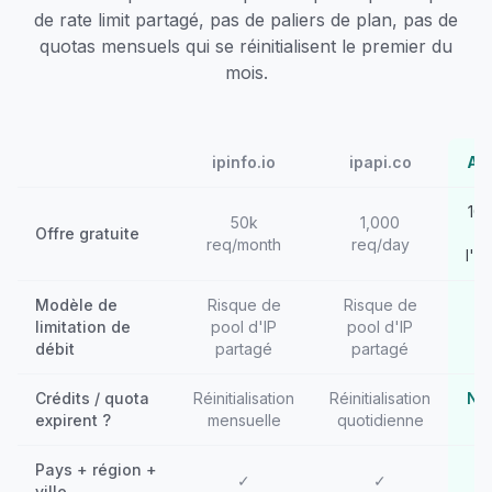
de rate limit partagé, pas de paliers de plan, pas de
quotas mensuels qui se réinitialisent le premier du
mois.
ipinfo.io
ipapi.co
API
100
50k
1,000
Offre gratuite
req/month
req/day
l'in
Modèle de
Risque de
Risque de
C
limitation de
pool d'IP
pool d'IP
débit
partagé
partagé
c
Crédits / quota
Réinitialisation
Réinitialisation
N'e
expirent ?
mensuelle
quotidienne
j
Pays + région +
✓
✓
ville