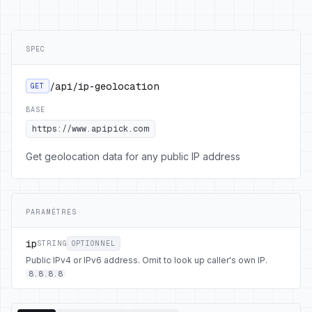
SPEC
/api/ip-geolocation
GET
BASE
https://www.apipick.com
Get geolocation data for any public IP address
PARAMÈTRES
ip
STRING
OPTIONNEL
Public IPv4 or IPv6 address. Omit to look up caller's own IP.
8.8.8.8