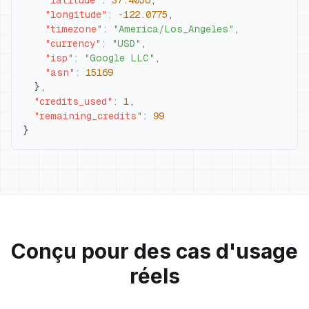
"latitude"
:
37.4056
,
"longitude"
:
-122.0775
,
"timezone"
:
"America/Los_Angeles"
,
"currency"
:
"USD"
,
"isp"
:
"Google LLC"
,
"asn"
:
15169
}
,
"credits_used"
:
1
,
"remaining_credits"
:
99
}
Conçu pour des cas d'usage
réels