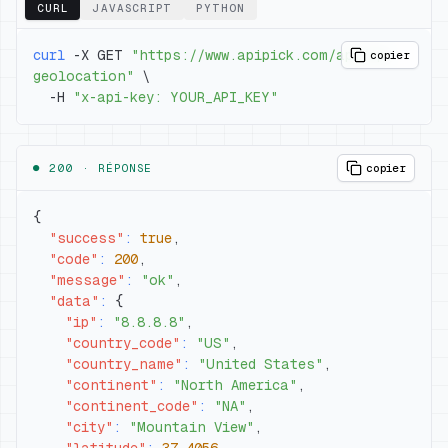
CURL
JAVASCRIPT
PYTHON
curl
 -X GET 
"https://www.apipick.com/api/ip-
copier
geolocation"
\
  -H 
"x-api-key: YOUR_API_KEY"
● 200 ·
RÉPONSE
copier
{
"success"
:
true
,
"code"
:
200
,
"message"
:
"ok"
,
"data"
:
{
"ip"
:
"8.8.8.8"
,
"country_code"
:
"US"
,
"country_name"
:
"United States"
,
"continent"
:
"North America"
,
"continent_code"
:
"NA"
,
"city"
:
"Mountain View"
,