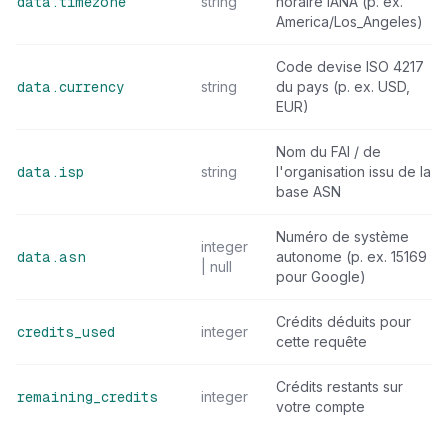
string
horaire IANA (p. ex.
data.timezone
America/Los_Angeles)
Code devise ISO 4217
string
du pays (p. ex. USD,
data.currency
EUR)
Nom du FAI / de
string
l'organisation issu de la
data.isp
base ASN
Numéro de système
integer
autonome (p. ex. 15169
data.asn
| null
pour Google)
Crédits déduits pour
integer
credits_used
cette requête
Crédits restants sur
integer
remaining_credits
votre compte