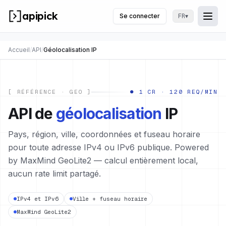
apipick
Se connecter
▾
FR
Togg
Ouvr
Accueil
/
API
/
Géolocalisation IP
[ RÉFÉRENCE · GEO ]
● 1 CR · 120 REQ/MIN
API de
géolocalisation
IP
Pays, région, ville, coordonnées et fuseau horaire
pour toute adresse IPv4 ou IPv6 publique. Powered
by MaxMind GeoLite2 — calcul entièrement local,
aucun rate limit partagé.
IPv4 et IPv6
Ville + fuseau horaire
MaxMind GeoLite2