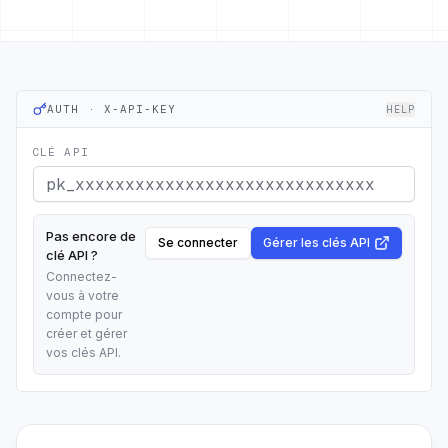
AUTH · X-API-KEY
HELP
CLÉ API
Pas encore de
Se connecter
Gérer les clés API
clé API ?
Connectez-
vous à votre
compte pour
créer et gérer
vos clés API.