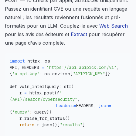
POST — 10 crédits par appel, au succès uniquement.
Passez un identifiant CVE ou une requête en langage
naturel ; les résultats reviennent fusionnés et pré-
formatés pour un LLM. Couplez-le avec
Web Search
pour les avis des éditeurs et
Extract
pour récupérer
une page d'avis complète.
import
API, HEADERS 
=
"https://api.apipick.com/v1"
, 
{
"x-api-key"
:
 os.environ
[
"APIPICK_KEY"
]
}
def vuln_intel
(
query: str
)
    r 
=
 httpx.post
(
f
"
{API}/search/cybersecurity"
headers
=
HEADERS, 
json
=
{
"query"
:
 query
}
)
    r.raise_for_status
(
)
return
 r.json
(
)
[
"results"
]