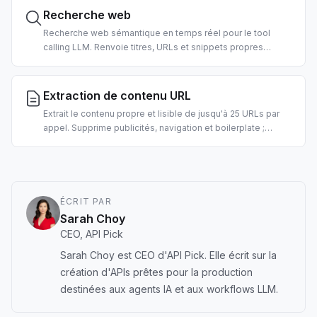
menaces et les opérations de sécurité pilotées par IA.
Recherche web
Recherche web sémantique en temps réel pour le tool
calling LLM. Renvoie titres, URLs et snippets propres
classés, pré-formatés pour la consommation par agent.
Filtres pays et date pris en charge.
Extraction de contenu URL
Extrait le contenu propre et lisible de jusqu'à 25 URLs par
appel. Supprime publicités, navigation et boilerplate ;
renvoie du texte façon markdown prêt pour l'ingestion LLM.
2 crédits par URL.
ÉCRIT PAR
Sarah Choy
CEO, API Pick
Sarah Choy est CEO d'API Pick. Elle écrit sur la
création d'APIs prêtes pour la production
destinées aux agents IA et aux workflows LLM.