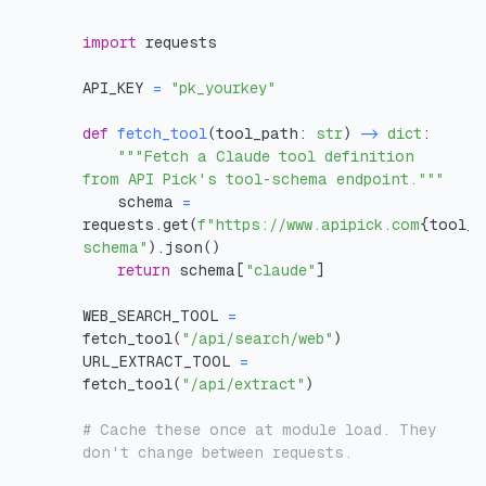
import
API_KEY 
=
"pk_yourkey"
def
fetch_tool
(
tool_path
:
str
)
-
dict
:
"""Fetch a Claude tool definition 
from API Pick's tool-schema endpoint."""
    schema 
=
requests
.
get
(
f"https://www.apipick.com
{
tool_p
schema"
)
.
json
(
)
return
 schema
[
"claude"
]
WEB_SEARCH_TOOL 
=
fetch_tool
(
"/api/search/web"
)
URL_EXTRACT_TOOL 
=
fetch_tool
(
"/api/extract"
)
# Cache these once at module load. They 
don't change between requests.