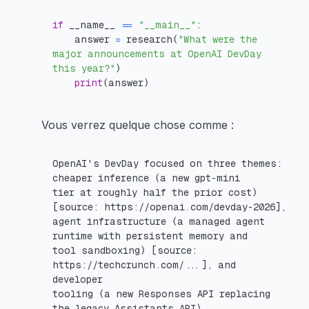
if
 __name__ 
==
"__main__"
:
    answer 
=
 research
(
"What were the 
major announcements at OpenAI DevDay 
this year?"
)
print
(
answer
)
Vous verrez quelque chose comme :
OpenAI's DevDay focused on three themes: 
tier at roughly half the prior cost) 
agent infrastructure (a managed agent 
tool sandboxing) [source: 
https://techcrunch.com/...], and 
tooling (a new Responses API replacing 