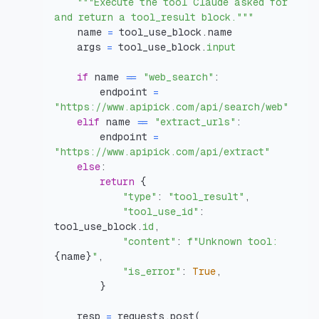
"""Execute the tool Claude asked for 
and return a tool_result block."""
    name 
=
 tool_use_block
.
    args 
=
 tool_use_block
.
input
if
 name 
==
"web_search"
:
        endpoint 
=
"https://www.apipick.com/api/search/web"
elif
 name 
==
"extract_urls"
:
        endpoint 
=
"https://www.apipick.com/api/extract"
else
:
return
{
"type"
:
"tool_result"
,
"tool_use_id"
:
tool_use_block
.
id
,
"content"
:
f"Unknown tool: 
{
name
}
"
,
"is_error"
:
True
,
}
    resp 
=
 requests
.
post
(