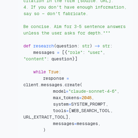
4. If you don't have enough information, 
Be concise. Aim for 3-5 sentence answers 
unless the user asks for depth."""
def
research
(
question
:
str
)
-
str
:
    messages 
=
[
{
"role"
:
"user"
,
"content"
:
 question
}
]
while
True
:
        response 
=
client
.
messages
.
create
(
            model
=
"claude-sonnet-4-6"
,
            max_tokens
=
2048
,
            system
=
SYSTEM_PROMPT
,
            tools
=
[
WEB_SEARCH_TOOL
,
URL_EXTRACT_TOOL
]
,
            messages
=
messages
,
)