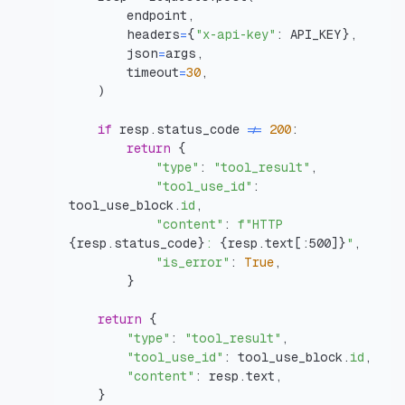
        endpoint
,
        headers
=
{
"x-api-key"
:
 API_KEY
}
,
        json
=
args
,
        timeout
=
30
,
)
if
 resp
.
status_code 
!=
200
:
return
{
"type"
:
"tool_result"
,
"tool_use_id"
:
tool_use_block
.
id
,
"content"
:
f"HTTP 
{
resp
.
status_code
}
: 
{
resp
.
text
[
:
500]
}
"
,
"is_error"
:
True
,
}
return
{
"type"
:
"tool_result"
,
"tool_use_id"
:
 tool_use_block
.
id
,
"content"
:
 resp
.
text
,
}