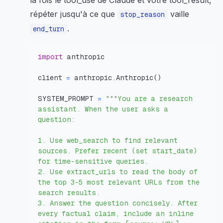
la fois le tool_use de Claude et votre tool_result,
répéter jusqu'à ce que
vaille
stop_reason
.
end_turn
import
client 
=
 anthropic
.
Anthropic
(
)
SYSTEM_PROMPT 
=
"""You are a research 
assistant. When the user asks a 
1. Use web_search to find relevant 
sources. Prefer recent (set start_date) 
2. Use extract_urls to read the body of 
the top 3-5 most relevant URLs from the 
3. Answer the question concisely. After 
every factual claim, include an inline 