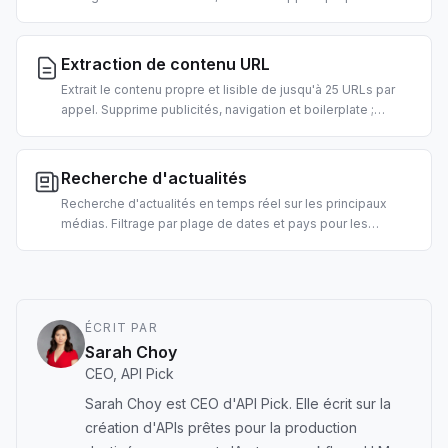
classés, pré-formatés pour la consommation par agent.
Filtres pays et date pris en charge.
Extraction de contenu URL
Extrait le contenu propre et lisible de jusqu'à 25 URLs par
appel. Supprime publicités, navigation et boilerplate ;
renvoie du texte façon markdown prêt pour l'ingestion LLM.
2 crédits par URL.
Recherche d'actualités
Recherche d'actualités en temps réel sur les principaux
médias. Filtrage par plage de dates et pays pour les
requêtes urgentes. Pour les briefings matinaux, agents
d'actualités de marché et pipelines RAG.
ÉCRIT PAR
Sarah Choy
CEO, API Pick
Sarah Choy est CEO d'API Pick. Elle écrit sur la
création d'APIs prêtes pour la production