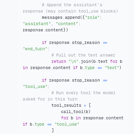
# Append the assistant's 
response (may contain tool_use blocks)
        messages
.
append
(
{
"role"
:
"assistant"
,
"content"
:
response
.
content
}
)
if
 response
.
stop_reason 
==
"end_turn"
:
# Pull out the text answer
return
"\n"
.
join
(
b
.
text 
for
 b 
in
 response
.
content 
if
 b
.
type
==
"text"
)
if
 response
.
stop_reason 
==
"tool_use"
:
# Run every tool the model 
asked for in this turn
            tool_results 
=
[
                call_tool
(
b
)
for
 b 
in
 response
.
content 
if
 b
.
type
==
"tool_use"
]