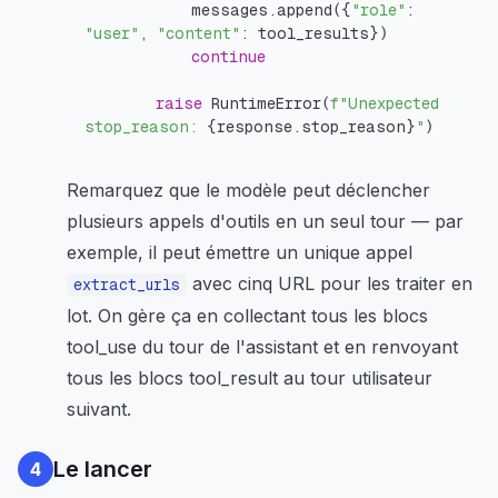
            messages
.
append
(
{
"role"
:
"user"
,
"content"
:
 tool_results
}
)
continue
raise
 RuntimeError
(
f"Unexpected 
stop_reason: 
{
response
.
stop_reason
}
"
)
Remarquez que le modèle peut déclencher
plusieurs appels d'outils en un seul tour — par
exemple, il peut émettre un unique appel
avec cinq URL pour les traiter en
extract_urls
lot. On gère ça en collectant
tous
les blocs
tool_use du tour de l'assistant et en renvoyant
tous
les blocs tool_result au tour utilisateur
suivant.
Le lancer
4