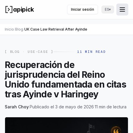
apipick
Iniciar sesión
▾
ES
Togg
Abri
Inicio
/
Blog
/
UK Case Law Retrieval After Ayinde
[ BLOG ·
USE-CASE
]
11
MIN READ
Recuperación de
jurisprudencia del Reino
Unido fundamentada en citas
tras Ayinde v Haringey
Sarah Choy
·
Publicado el 3 de mayo de 2026
·
11 min de lectura