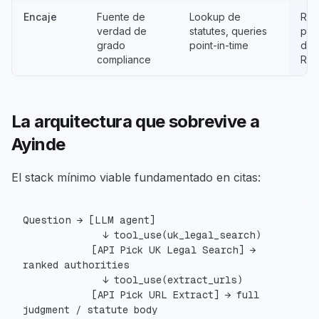
Encaje
Fuente de
Lookup de
Rec
verdad de
statutes, queries
par
grado
point-in-time
de 
compliance
RA
La arquitectura que sobrevive a
Ayinde
El stack mínimo viable fundamentado en citas:
            [API Pick UK Legal Search] → 
            [API Pick URL Extract] → full 