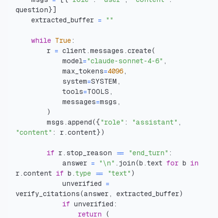
question
}
]
    extracted_buffer 
=
""
while
True
:
        r 
=
 client
.
messages
.
create
(
            model
=
"claude-sonnet-4-6"
,
            max_tokens
=
4096
,
            system
=
SYSTEM
,
            tools
=
TOOLS
,
            messages
=
msgs
,
)
        msgs
.
append
(
{
"role"
:
"assistant"
,
"content"
:
 r
.
content
}
)
if
 r
.
stop_reason 
==
"end_turn"
:
            answer 
=
"\n"
.
join
(
b
.
text 
for
 b 
in
r
.
content 
if
 b
.
type
==
"text"
)
            unverified 
=
verify_citations
(
answer
,
 extracted_buffer
)
if
 unverified
:
return
(