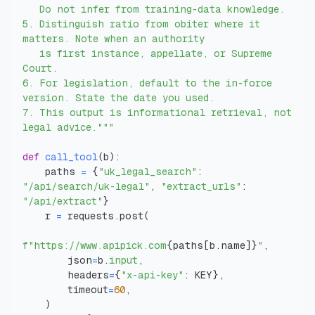
5. Distinguish ratio from obiter where it 
   is first instance, appellate, or Supreme 
6. For legislation, default to the in-force 
7. This output is informational retrieval, not 
legal advice."""
def
call_tool
(
b
)
:
    paths 
=
{
"uk_legal_search"
:
"/api/search/uk-legal"
,
"extract_urls"
:
"/api/extract"
}
    r 
=
 requests
.
post
(
f"https://www.apipick.com
{
paths
[
b
.
name
]
}
"
,
        json
=
b
.
input
,
        headers
=
{
"x-api-key"
:
 KEY
}
,
        timeout
=
60
,
)