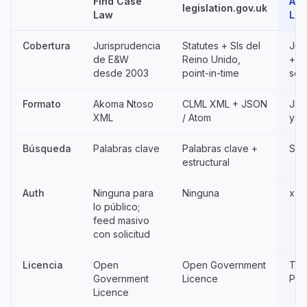
Find Case
API
legislation.gov.uk
Law
Leg
Cobertura
Jurisprudencia
Statutes + SIs del
Jur
de E&W
Reino Unido,
+ le
desde 2003
point-in-time
sem
Formato
Akoma Ntoso
CLML XML + JSON
JSO
XML
/ Atom
ya 
Búsqueda
Palabras clave
Palabras clave +
Sem
estructural
Auth
Ninguna para
Ninguna
x-a
lo público;
feed masivo
con solicitud
Licencia
Open
Open Government
TOS
Government
Licence
Pic
Licence