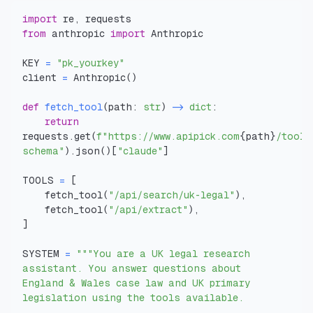
import
 re
,
from
 anthropic 
import
KEY 
=
"pk_yourkey"
client 
=
 Anthropic
(
)
def
fetch_tool
(
path
:
str
)
-
dict
:
return
requests
.
get
(
f"https://www.apipick.com
{
path
}
/tool-
schema"
)
.
json
(
)
[
"claude"
]
TOOLS 
=
[
    fetch_tool
(
"/api/search/uk-legal"
)
,
    fetch_tool
(
"/api/extract"
)
,
]
SYSTEM 
=
"""You are a UK legal research 
England & Wales case law and UK primary 