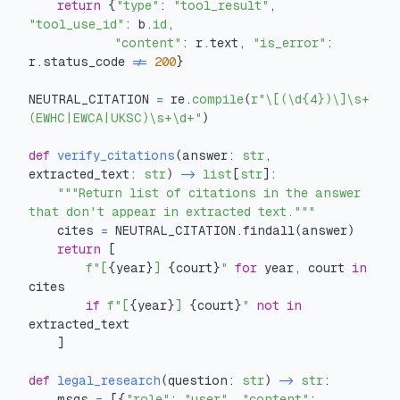
return
{
"type"
:
"tool_result"
,
"tool_use_id"
:
 b
.
id
,
"content"
:
 r
.
text
,
"is_error"
:
r
.
status_code 
!=
200
}
NEUTRAL_CITATION 
=
 re
.
compile
(
r"\[(\d{4})\]\s+
(EWHC|EWCA|UKSC)\s+\d+"
)
def
verify_citations
(
answer
:
str
,
extracted_text
:
str
)
-
list
[
str
]
:
"""Return list of citations in the answer 
that don't appear in extracted text."""
    cites 
=
 NEUTRAL_CITATION
.
findall
(
answer
)
return
[
f"[
{
year
}
] 
{
court
}
"
for
 year
,
 court 
in
if
f"[
{
year
}
] 
{
court
}
"
not
in
]
def
legal_research
(
question
:
str
)
-
str
:
    msgs 
=
[
{
"role"
:
"user"
,
"content"
: