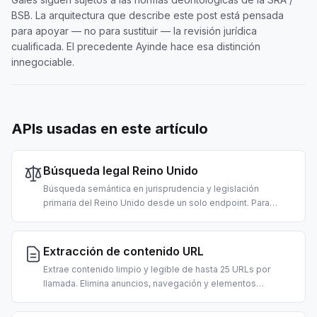
BSB. La arquitectura que describe este post está pensada
para apoyar — no para sustituir — la revisión jurídica
cualificada. El precedente Ayinde hace esa distinción
innegociable.
APIs usadas en este artículo
Búsqueda legal Reino Unido
Búsqueda semántica en jurisprudencia y legislación
primaria del Reino Unido desde un solo endpoint. Para
investigación legal, revisión de cumplimiento e
interpretación legal con IA.
Extracción de contenido URL
Extrae contenido limpio y legible de hasta 25 URLs por
llamada. Elimina anuncios, navegación y elementos
accesorios; devuelve texto en estilo markdown listo para
LLM. 2 créditos por URL.