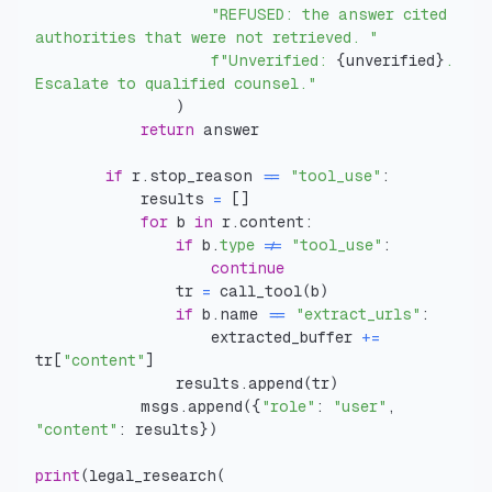
"REFUSED: the answer cited 
authorities that were not retrieved. "
f"Unverified: 
{
unverified
}
. 
Escalate to qualified counsel."
)
return
if
 r
.
stop_reason 
==
"tool_use"
:
            results 
=
[
]
for
 b 
in
 r
.
content
:
if
 b
.
type
!=
"tool_use"
:
continue
                tr 
=
 call_tool
(
b
)
if
 b
.
name 
==
"extract_urls"
:
                    extracted_buffer 
+=
tr
[
"content"
]
                results
.
append
(
tr
)
            msgs
.
append
(
{
"role"
:
"user"
,
"content"
:
 results
}
)
print
(
legal_research
(