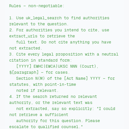
1. Use uk_legal_search to find authorities 
2. For authorities you intend to cite, use 
   full text. Do not cite anything you have 
3. Cite every legal proposition with a neutral 
   [YYYY] EWHC|EWCA|UKSC NNN (Court), 
   Section N(M) of the [Act Name] YYYY — for 
4. If the search returned no relevant 
   not extracted, say so explicitly: "I could 
   authority for this question. Please 