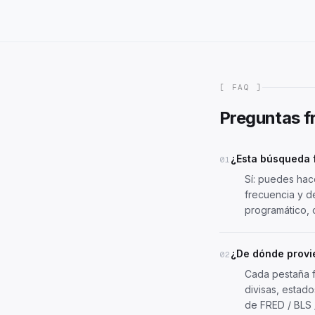
[ FAQ ]
Preguntas f
¿Esta búsqueda f
01
Sí: puedes hace
frecuencia y d
programático,
¿De dónde provi
02
Cada pestaña f
divisas, estad
de FRED / BLS 