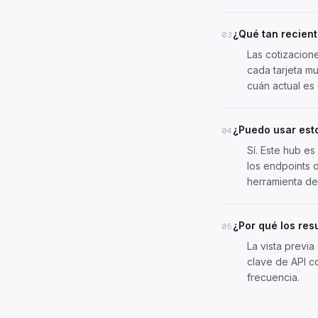
¿Qué tan recient
03
Las cotizacion
cada tarjeta m
cuán actual es 
¿Puedo usar esto
04
Sí. Este hub e
los
endpoints d
herramienta de
¿Por qué los res
05
La vista previa
clave de API co
frecuencia.