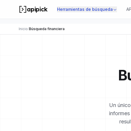
apipick
Herramientas de búsqueda
AP
Inicio
/
Búsqueda financiera
B
Un único
informes
resul