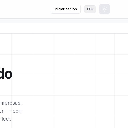
Iniciar sesión
▾
ES
Toggle th
do
empresas,
ión — con
 leer.