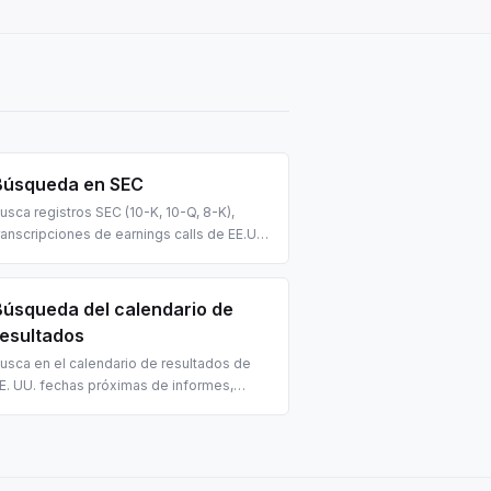
Búsqueda en SEC
usca registros SEC (10-K, 10-Q, 8-K),
ranscripciones de earnings calls de EE.UU.
 estadísticas de equity. Para due
iligence, análisis fundamental y pipelines
AG financieros impulsados por IA.
Búsqueda del calendario de
resultados
usca en el calendario de resultados de
E. UU. fechas próximas de informes,
stimaciones de EPS/ingresos y el
omento de publicación (antes o después
el mercado). Para trading e investigación
irigidos por eventos con IA.