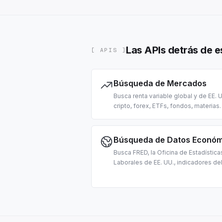
Las APIs detrás de e
[ APIS ]
Búsqueda de Mercados
Busca renta variable global y de EE. U
cripto, forex, ETFs, fondos, materias
primas y movers de EE. UU. Para con
de precios, datos de mercado y análi
trading con IA.
Búsqueda de Datos Económ
Busca FRED, la Oficina de Estadística
Laborales de EE. UU., indicadores de
Banco Mundial, datos macro del FMI,
federal de EE. UU. y estadísticas lab
alemanas. Para investigación
macroeconómica con IA.