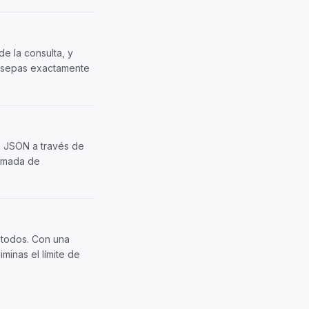
e la consulta, y
e sepas exactamente
en JSON a través de
lamada de
a todos. Con una
minas el límite de