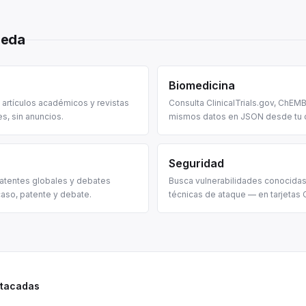
ueda
Biomedicina
, artículos académicos y revistas
Consulta ClinicalTrials.gov, ChE
es, sin anuncios.
mismos datos en JSON desde tu c
descubrimiento de fármacos y ag
Seguridad
patentes globales y debates
Busca vulnerabilidades conocidas
caso, patente y debate.
técnicas de ataque — en tarjetas 
ransomware y CWE.
stacadas