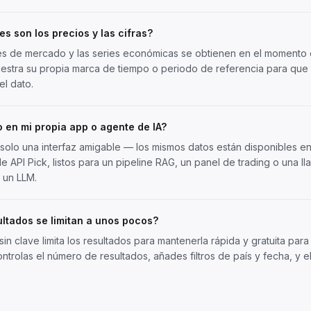
es son los precios y las cifras?
es de mercado y las series económicas se obtienen en el momento d
uestra su propia marca de tiempo o periodo de referencia para qu
el dato.
 en mi propia app o agente de IA?
s solo una interfaz amigable — los mismos datos están disponibles 
e API Pick
, listos para un pipeline RAG, un panel de trading o una l
 un LLM.
ultados se limitan a unos pocos?
 sin clave limita los resultados para mantenerla rápida y gratuita par
ntrolas el número de resultados, añades filtros de país y fecha, y eli