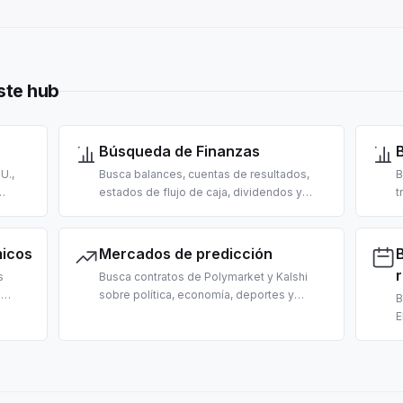
ste hub
Búsqueda de Finanzas
U.,
Busca balances, cuentas de resultados,
B
estados de flujo de caja, dividendos y
t
sultas
transacciones de insiders de empresas
y
sis de
cotizadas de EE. UU. Para análisis
d
fundamental y due diligence con IA.
R
icos
Mercados de predicción
s
Busca contratos de Polymarket y Kalshi
l
sobre política, economía, deportes y
B
 gasto
actualidad. Para recuperar pronósticos de
E
orales
masa y anclar probabilidades en
e
respuestas de LLM.
m
d
d