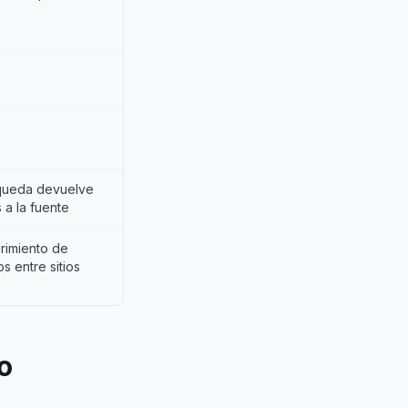
queda devuelve
 a la fuente
rimiento de
os entre sitios
o