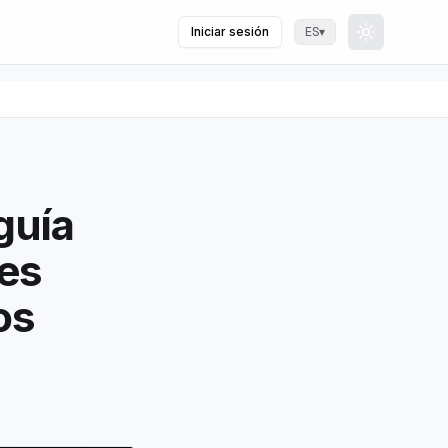
Iniciar sesión
▾
ES
Toggle th
guía
res
os