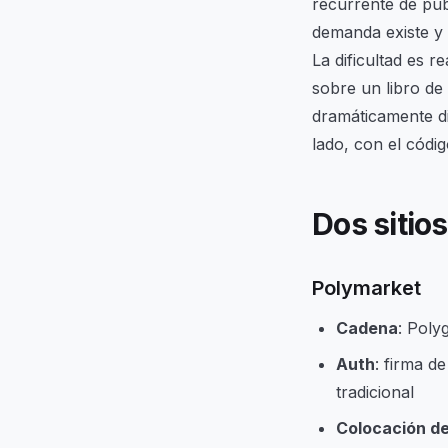
recurrente de pub
demanda existe y 
La dificultad es r
sobre un libro de
dramáticamente di
lado, con el códi
Dos sitio
Polymarket
Cadena
: Poly
Auth
: firma d
tradicional
Colocación d