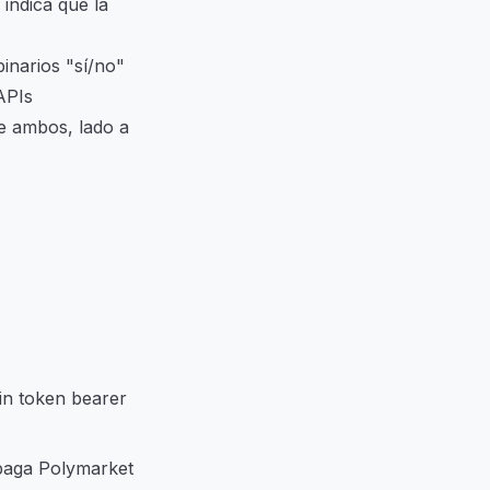
indica que la
binarios "sí/no"
APIs
de ambos, lado a
sin token bearer
 paga Polymarket