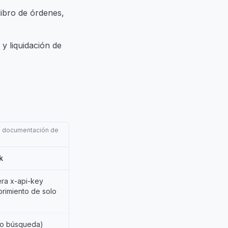
libro de órdenes,
y liquidación de
 la documentación de
k
ra x-api-key
rimiento de solo
)
lo búsqueda)