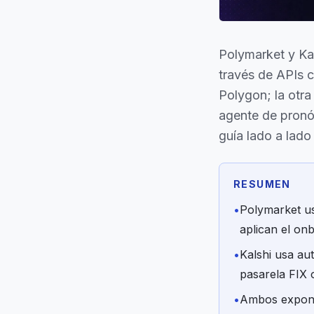
Polymarket y Ka
través de APIs c
Polygon; la otr
agente de pronós
guía lado a lado 
RESUMEN
•
Polymarket u
aplican el onb
•
Kalshi usa a
pasarela FIX o
•
Ambos exponen