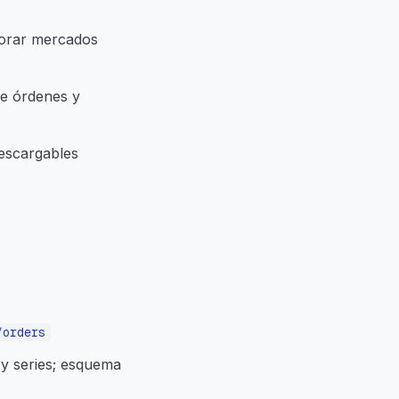
orar mercados
de órdenes y
descargables
/orders
y series; esquema