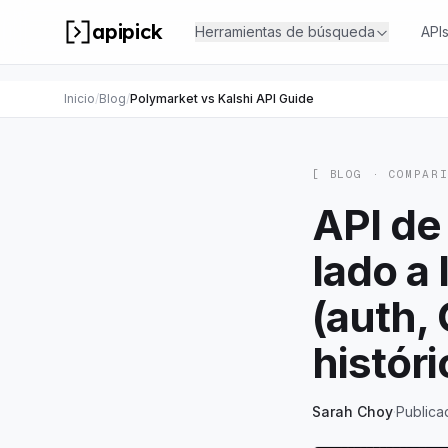
apipick
Herramientas de búsqueda
API
Inicio
/
Blog
/
Polymarket vs Kalshi API Guide
[ BLOG ·
COMPAR
API de
lado a
(auth,
históri
Sarah Choy
·
Publica