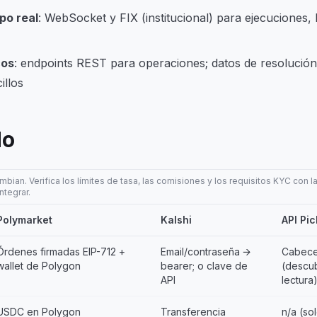
po real
: WebSocket y FIX (institucional) para ejecuciones, 
cos
: endpoints REST para operaciones; datos de resolución 
illos
do
mbian. Verifica los límites de tasa, las comisiones y los requisitos KYC con
ntegrar.
Polymarket
Kalshi
API Pic
Órdenes firmadas EIP-712 +
Email/contraseña →
Cabece
wallet de Polygon
bearer; o clave de
(descub
API
lectura
USDC en Polygon
Transferencia
n/a (so