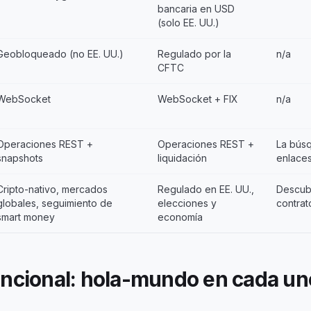
bancaria en USD
(solo EE. UU.)
Geobloqueado (no EE. UU.)
Regulado por la
n/a
CFTC
WebSocket
WebSocket + FIX
n/a
Operaciones REST +
Operaciones REST +
La bús
snapshots
liquidación
enlaces
Cripto-nativo, mercados
Regulado en EE. UU.,
Descub
globales, seguimiento de
elecciones y
contrat
smart money
economía
ncional: hola-mundo en cada un