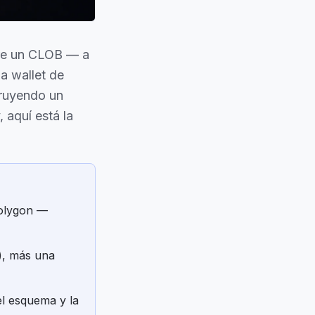
bre un CLOB — a
a wallet de
truyendo un
 aquí está la
Polygon —
), más una
el esquema y la