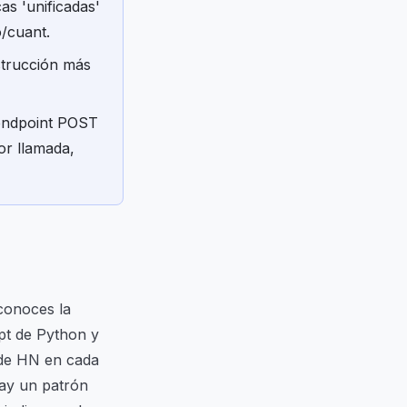
as 'unificadas'
o/cuant.
nstrucción más
 endpoint POST
or llamada,
conoces la
ipt de Python y
 de HN en cada
ay un patrón