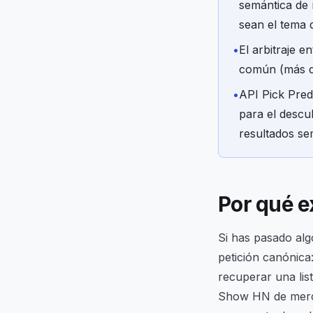
semántica de r
sean el tema 
•
El arbitraje e
común (más de
•
API Pick Pred
para el descu
resultados se
Por qué ex
Si has pasado al
petición canónica
recuperar una list
Show HN de merca