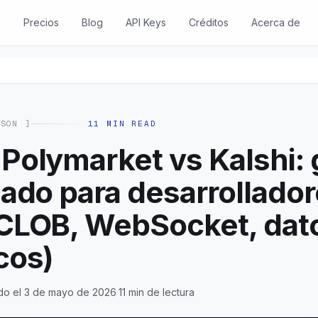
s
Precios
Blog
API Keys
Créditos
Acerca de
ISON
]
11
MIN READ
 Polymarket vs Kalshi: 
 lado para desarrollado
 CLOB, WebSocket, dat
cos)
do el 3 de mayo de 2026
·
11 min de lectura