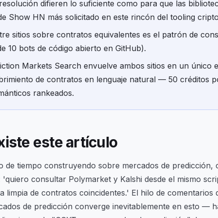
esolución difieren lo suficiente como para que las bibliotec
de Show HN más solicitado en este rincón del tooling cript
ntre sitios sobre contratos equivalentes es el patrón de co
 10 bots de código abierto en GitHub).
iction Markets Search envuelve ambos sitios en un único
brimiento de contratos en lenguaje natural — 50 créditos p
mánticos rankeados.
iste este artículo
go de tiempo construyendo sobre mercados de predicción, 
:
'quiero consultar Polymarket y Kalshi desde el mismo scr
a limpia de contratos coincidentes.'
El hilo de comentarios
dos de predicción converge inevitablemente en esto — h