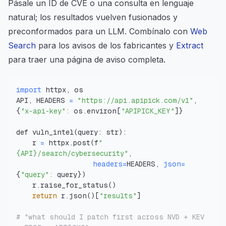
Pásale un ID de CVE o una consulta en lenguaje
natural; los resultados vuelven fusionados y
preconformados para un LLM. Combínalo con
Web
Search
para los avisos de los fabricantes y
Extract
para traer una página de aviso completa.
import
API, HEADERS 
=
"https://api.apipick.com/v1"
, 
{
"x-api-key"
:
 os.environ
[
"APIPICK_KEY"
]
}
def vuln_intel
(
query: str
)
    r 
=
 httpx.post
(
f
"
{API}/search/cybersecurity"
headers
=
HEADERS, 
json
=
{
"query"
:
 query
}
)
    r.raise_for_status
(
)
return
 r.json
(
)
[
"results"
]
# "what should I patch first across NVD + KEV 