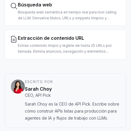
de seguridad con IA.
Búsqueda web
Búsqueda web semántica en tiempo real para tool calling
de LLM. Devuelve títulos, URLs y snippets limpios y
rankeados, preformateados para consumo de agentes.
Admite filtros por país y fecha.
Extracción de contenido URL
Extrae contenido limpio y legible de hasta 25 URLs por
llamada. Elimina anuncios, navegación y elementos
accesorios; devuelve texto en estilo markdown listo para
LLM. 2 créditos por URL.
ESCRITO POR
Sarah Choy
CEO, API Pick
Sarah Choy es la CEO de API Pick. Escribe sobre
cómo construir APIs listas para producción para
agentes de IA y flujos de trabajo con LLMs.