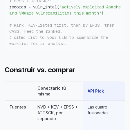
+ EPSS + ATT&CK?"
records 
=
 vuln_intel
(
"actively exploited Apache 
and VMware vulnerabilities this month"
)
# Rank: KEV-listed first, then by EPSS, then 
CVSS. Feed the ranked,
# cited list to your LLM to summarize the 
worklist for an analyst.
Construir vs. comprar
Conectarlo tú
API Pick
mismo
Fuentes
NVD + KEV + EPSS +
Las cuatro,
ATT&CK, por
fusionadas
separado