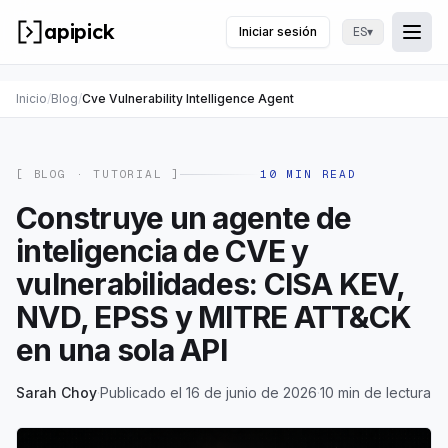
apipick
Iniciar sesión
▾
ES
Togg
Abri
Inicio
/
Blog
/
Cve Vulnerability Intelligence Agent
[ BLOG ·
TUTORIAL
]
10
MIN READ
Construye un agente de
inteligencia de CVE y
vulnerabilidades: CISA KEV,
NVD, EPSS y MITRE ATT&CK
en una sola API
Sarah Choy
·
Publicado el 16 de junio de 2026
·
10 min de lectura