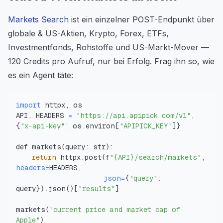
Markets Search
ist ein einzelner POST-Endpunkt über
globale & US-Aktien, Krypto, Forex, ETFs,
Investmentfonds, Rohstoffe und US-Markt-Mover —
120 Credits pro Aufruf, nur bei Erfolg. Frag ihn so, wie
es ein Agent täte:
import
API, HEADERS 
=
"https://api.apipick.com/v1"
, 
{
"x-api-key"
:
 os.environ
[
"APIPICK_KEY"
]
}
def markets
(
query: str
)
return
 httpx.post
(
f
"{API}/search/markets"
, 
headers
=
json
=
{
"query"
:
query
}
)
.json
(
)
[
"results"
]
markets
(
"current price and market cap of 
Apple"
)