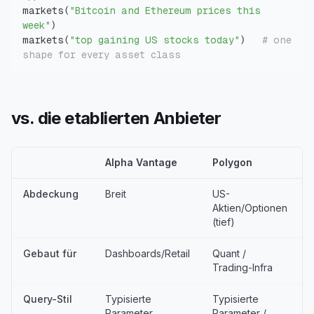
markets
(
"Bitcoin and Ethereum prices this 
week"
)
markets
(
"top gaining US stocks today"
)
# one 
shape for every asset class
vs. die etablierten Anbieter
Alpha Vantage
Polygon
Abdeckung
Breit
US-
B
Aktien/Optionen
(tief)
Gebaut für
Dashboards/Retail
Quant /
Trading-Infra
Query-Stil
Typisierte
Typisierte
Parameter
Parameter /