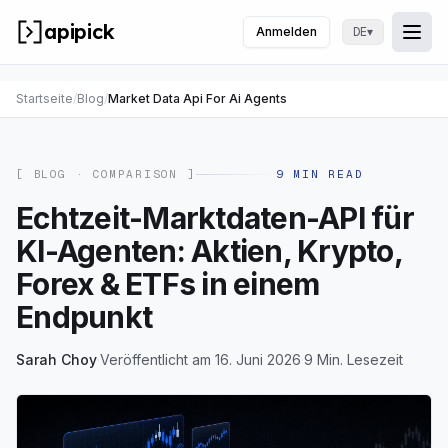
apipick
Anmelden
▾
DE
Togg
Menü
Startseite
/
Blog
/
Market Data Api For Ai Agents
[ BLOG ·
COMPARISON
]
9
MIN READ
Echtzeit-Marktdaten-API für
KI-Agenten: Aktien, Krypto,
Forex & ETFs in einem
Endpunkt
Sarah Choy
·
Veröffentlicht am 16. Juni 2026
·
9 Min. Lesezeit