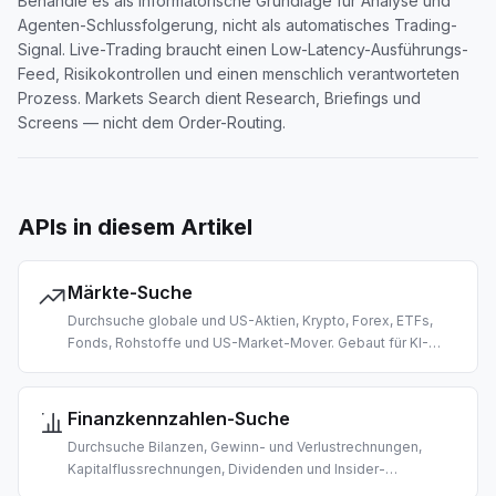
Behandle es als informatorische Grundlage für Analyse und
Agenten-Schlussfolgerung, nicht als automatisches Trading-
Signal. Live-Trading braucht einen Low-Latency-Ausführungs-
Feed, Risikokontrollen und einen menschlich verantworteten
Prozess. Markets Search dient Research, Briefings und
Screens — nicht dem Order-Routing.
APIs in diesem Artikel
Märkte-Suche
Durchsuche globale und US-Aktien, Krypto, Forex, ETFs,
Fonds, Rohstoffe und US-Market-Mover. Gebaut für KI-
gestützte Preisabfragen, Marktdaten-Abruf und Trading-
Recherche.
Finanzkennzahlen-Suche
Durchsuche Bilanzen, Gewinn- und Verlustrechnungen,
Kapitalflussrechnungen, Dividenden und Insider-
Transaktionen US-börsennotierter Unternehmen. Gebaut für