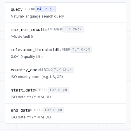
query
STRING
BẮT BUỘC
Natural-language search query
max_num_results
INTEGER
TÙY CHỌN
1–5, default 5
relevance_threshold
NUMBER
TÙY CHỌN
0.0–1.0 quality filter
country_code
STRING
TÙY CHỌN
ISO country code (e.g. US, GB)
start_date
STRING
TÙY CHỌN
ISO date YYYY-MM-DD
end_date
STRING
TÙY CHỌN
ISO date YYYY-MM-DD