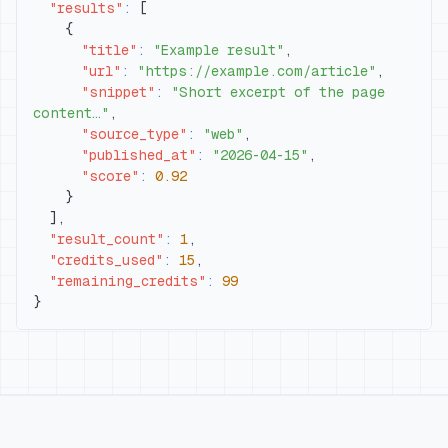
"results"
:
[
{
"title"
:
"Example result"
,
"url"
:
"https://example.com/article"
,
"snippet"
:
"Short excerpt of the page 
content…"
,
"source_type"
:
"web"
,
"published_at"
:
"2026-04-15"
,
"score"
:
0.92
}
]
,
"result_count"
:
1
,
"credits_used"
:
15
,
"remaining_credits"
:
99
}