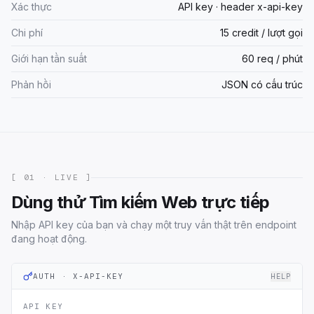
Xác thực
API key · header x-api-key
Chi phí
15 credit / lượt gọi
Giới hạn tần suất
60 req / phút
Phản hồi
JSON có cấu trúc
[ 01 · LIVE ]
Dùng thử Tìm kiếm Web trực tiếp
Nhập API key của bạn và chạy một truy vấn thật trên endpoint
đang hoạt động.
AUTH · X-API-KEY
HELP
API KEY