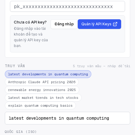
Chưa có API key?
Đăng nhập
Quản lý API Keys
Đăng nhập vào tài
khoản để tạo và
quản lý API key của
bạn.
TRUY VẤN
5 truy vấn mẫu — nhấp để tải
latest developments in quantum computing
Anthropic Claude API pricing 2026
renewable energy innovations 2025
latest market trends in tech stocks
explain quantum computing basics
QUỐC GIA (ISO)