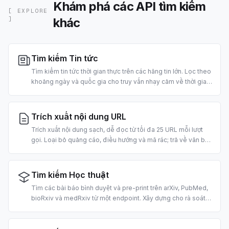
Khám phá các API tìm kiếm
[ EXPLORE
khác
]
Tìm kiếm Tin tức
Tìm kiếm tin tức thời gian thực trên các hãng tin lớn. Lọc theo
khoảng ngày và quốc gia cho truy vấn nhạy cảm về thời gian.
Xây dựng cho bản tin buổi sáng, agent tin tức thị trường và
pipeline RAG.
Trích xuất nội dung URL
Trích xuất nội dung sạch, dễ đọc từ tối đa 25 URL mỗi lượt
gọi. Loại bỏ quảng cáo, điều hướng và mã rác; trả về văn bản
dạng markdown sẵn sàng cho LLM. 2 credit mỗi URL.
Tìm kiếm Học thuật
Tìm các bài báo bình duyệt và pre-print trên arXiv, PubMed,
bioRxiv và medRxiv từ một endpoint. Xây dựng cho rà soát
tài liệu bằng AI, RAG trên kho khoa học và trích xuất trích dẫn.