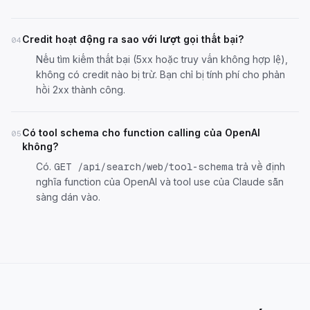
Credit hoạt động ra sao với lượt gọi thất bại?
04
Nếu tìm kiếm thất bại (5xx hoặc truy vấn không hợp lệ),
không có credit nào bị trừ. Bạn chỉ bị tính phí cho phản
hồi 2xx thành công.
Có tool schema cho function calling của OpenAI
05
không?
Có.
trả về định
GET /api/search/web/tool-schema
nghĩa function của OpenAI và tool use của Claude sẵn
sàng dán vào.