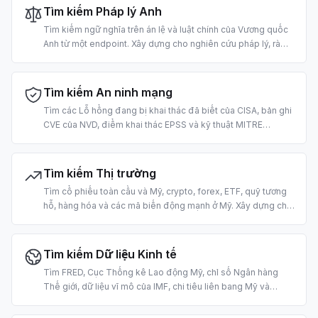
Tìm kiếm Pháp lý Anh
Tìm kiếm ngữ nghĩa trên án lệ và luật chính của Vương quốc
Anh từ một endpoint. Xây dựng cho nghiên cứu pháp lý, rà
soát tuân thủ, diễn giải luật định và quy trình legal-tech bằng
AI.
Tìm kiếm An ninh mạng
Tìm các Lỗ hổng đang bị khai thác đã biết của CISA, bản ghi
CVE của NVD, điểm khai thác EPSS và kỹ thuật MITRE
ATT&CK. Xây dựng cho phân loại lỗ hổng, tình báo mối đe
dọa và vận hành bảo mật bằng AI.
Tìm kiếm Thị trường
Tìm cổ phiếu toàn cầu và Mỹ, crypto, forex, ETF, quỹ tương
hỗ, hàng hóa và các mã biến động mạnh ở Mỹ. Xây dựng cho
tra cứu giá, truy xuất dữ liệu thị trường và nghiên cứu giao
dịch bằng AI.
Tìm kiếm Dữ liệu Kinh tế
Tìm FRED, Cục Thống kê Lao động Mỹ, chỉ số Ngân hàng
Thế giới, dữ liệu vĩ mô của IMF, chi tiêu liên bang Mỹ và
thống kê lao động Đức. Xây dựng cho nghiên cứu và phân
tích kinh tế vĩ mô bằng AI.