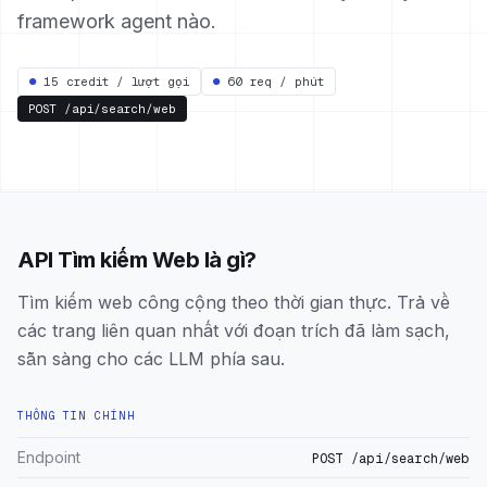
framework agent nào.
●
15 credit / lượt gọi
●
60 req / phút
POST
/api/search/web
API Tìm kiếm Web là gì?
Tìm kiếm web công cộng theo thời gian thực. Trả về
các trang liên quan nhất với đoạn trích đã làm sạch,
sẵn sàng cho các LLM phía sau.
THÔNG TIN CHÍNH
Endpoint
POST /api/search/web