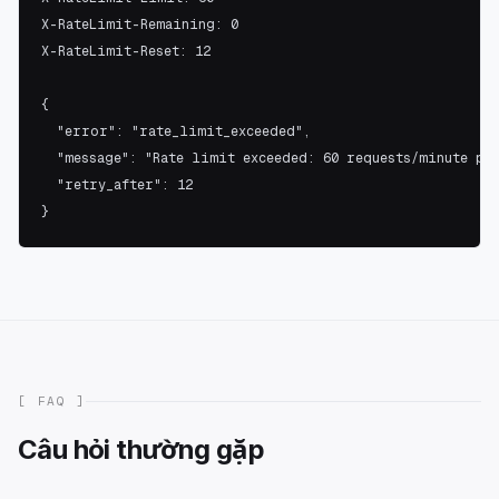
X-RateLimit-Remaining: 0

X-RateLimit-Reset: 12

{

  "error": "rate_limit_exceeded",

  "message": "Rate limit exceeded: 60 requests/minute per
  "retry_after": 12

}
[ FAQ ]
Câu hỏi thường gặp