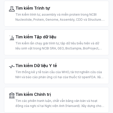
Tìm kiếm Trình tự
Tìm kiếm trình tự, assembly và miền protein trong NCBI
Nucleotide, Protein, Genome, Assembly, CDD và Structure.
Được xây dựng cho tin sinh học dựa trên AI.
Tìm kiếm Tập dữ liệu
Tìm kiếm lần chạy giải trình tự, tập dữ liệu biểu hiện và dữ
liệu sinh vật trong NCBI SRA, GEO, BioSample, BioProject,
dbGaP và Taxonomy. Được xây dựng cho việc khám phá dữ
liệu omics dựa trên AI.
Tìm kiếm Dữ liệu Y tế
Tìm thống kê y tế toàn cầu của WHO, tài trợ nghiên cứu của
NIH và báo cáo phản ứng có hại của thuốc từ openFDA. Xây
dựng cho nghiên cứu y tế công cộng, tìm tài trợ và cảnh giác
dược bằng AI.
Tìm kiếm Chính trị
Tìm các phiên tranh luận, chất vấn bằng văn bản và hoạt
động của nghị sĩ tại Nghị viện Anh (Hansard). Xây dựng cho
công cụ civic-tech, giám sát lập pháp và nghiên cứu chính