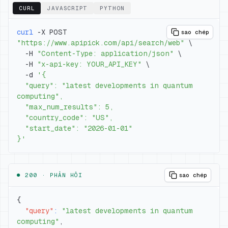
CURL
JAVASCRIPT
PYTHON
curl
 -X POST 
sao chép
"https://www.apipick.com/api/search/web"
\
  -H 
"Content-Type: application/json"
\
  -H 
"x-api-key: YOUR_API_KEY"
\
  -d 
  "query": "latest developments in quantum 
}'
● 200 ·
PHẢN HỒI
sao chép
{
"query"
:
"latest developments in quantum 
computing"
,