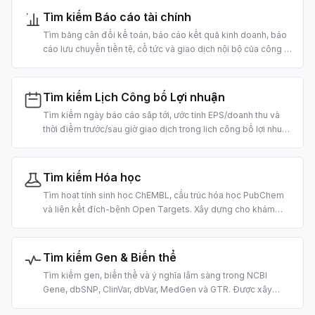
Tìm kiếm Báo cáo tài chính
Tìm bảng cân đối kế toán, báo cáo kết quả kinh doanh, báo
cáo lưu chuyển tiền tệ, cổ tức và giao dịch nội bộ của công ty
đại chúng Mỹ. Xây dựng cho phân tích cơ bản và thẩm định
bằng AI.
Tìm kiếm Lịch Công bố Lợi nhuận
Tìm kiếm ngày báo cáo sắp tới, ước tính EPS/doanh thu và
thời điểm trước/sau giờ giao dịch trong lịch công bố lợi nhuận
của Mỹ. Được xây dựng cho giao dịch theo sự kiện và nghiên
cứu dựa trên AI.
Tìm kiếm Hóa học
Tìm hoạt tính sinh học ChEMBL, cấu trúc hóa học PubChem
và liên kết đích-bệnh Open Targets. Xây dựng cho khám
phá thuốc, tin học hóa học và nghiên cứu y sinh bằng AI.
Tìm kiếm Gen & Biến thể
Tìm kiếm gen, biến thể và ý nghĩa lâm sàng trong NCBI
Gene, dbSNP, ClinVar, dbVar, MedGen và GTR. Được xây
dựng cho hệ gen và diễn giải biến thể dựa trên AI.