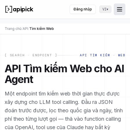
apipick
Đăng nhập
▾
VI
Togg
Mở/
Trang chủ
/
API
/
Tìm kiếm Web
[ SEARCH · ENDPOINT ]
API TÌM KIẾM · WEB
API Tìm kiếm Web cho AI
Agent
Một endpoint tìm kiếm web thời gian thực được
xây dựng cho LLM tool calling. Đầu ra JSON
đoán trước được, lọc theo quốc gia và ngày, tính
phí theo từng lượt gọi — thả vào function calling
của OpenAI, tool use của Claude hay bất kỳ