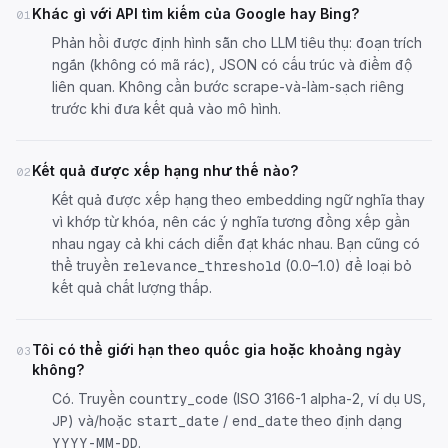
Khác gì với API tìm kiếm của Google hay Bing?
01
Phản hồi được định hình sẵn cho LLM tiêu thụ: đoạn trích
ngắn (không có mã rác), JSON có cấu trúc và điểm độ
liên quan. Không cần bước scrape-và-làm-sạch riêng
trước khi đưa kết quả vào mô hình.
Kết quả được xếp hạng như thế nào?
02
Kết quả được xếp hạng theo embedding ngữ nghĩa thay
vì khớp từ khóa, nên các ý nghĩa tương đồng xếp gần
nhau ngay cả khi cách diễn đạt khác nhau. Bạn cũng có
thể truyền
(0.0–1.0) để loại bỏ
relevance_threshold
kết quả chất lượng thấp.
Tôi có thể giới hạn theo quốc gia hoặc khoảng ngày
03
không?
Có. Truyền
(ISO 3166-1 alpha-2, ví dụ
,
country_code
US
) và/hoặc
/
theo định dạng
JP
start_date
end_date
.
YYYY-MM-DD