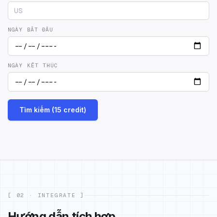
NGÀY BẮT ĐẦU
NGÀY KẾT THÚC
Tìm kiếm (15 credit)
[ 02 · INTEGRATE ]
Hướng dẫn tích hợp