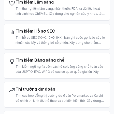
Tìm kiếm Lâm sàng
Tìm thử nghiệm lâm sàng, nhãn thuốc FDA và dữ liệu hoạt
tính sinh học ChEMBL. Xây dựng cho nghiên cứu y khoa, tái
định vị thuốc và hỗ trợ ra quyết định lâm sàng bằng AI.
Tìm kiếm Hồ sơ SEC
Tìm hồ sơ SEC (10-K, 10-Q, 8-K), bản ghi cuộc gọi báo cáo lợi
nhuận của Mỹ và thống kê cổ phiếu. Xây dựng cho thẩm
định, phân tích cơ bản và pipeline RAG tài chính bằng AI.
Tìm kiếm Bằng sáng chế
Tìm kiếm ngữ nghĩa trên các hồ sơ bằng sáng chế toàn cầu
của USPTO, EPO, WIPO và các cơ quan quốc gia lớn. Xây
dựng cho nghiên cứu prior-art, lập bản đồ IP và tình báo
cạnh tranh bằng AI.
Thị trường dự đoán
Tìm các hợp đồng thị trường dự đoán Polymarket và Kalshi
về chính trị, kinh tế, thể thao và sự kiện hiện thời. Xây dựng
cho truy xuất dự báo đám đông và neo câu trả lời LLM vào
xác suất.