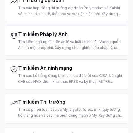
Thị trường dự đoán
Tìm các hợp đồng thị trường dự đoán Polymarket và Kalshi
về chính trị, kinh tế, thể thao và sự kiện hiện thời. Xây dựng
cho truy xuất dự báo đám đông và neo câu trả lời LLM vào
xác suất.
Tìm kiếm Pháp lý Anh
Tìm kiếm ngữ nghĩa trên án lệ và luật chính của Vương quốc
Anh từ một endpoint. Xây dựng cho nghiên cứu pháp lý, rà
soát tuân thủ, diễn giải luật định và quy trình legal-tech bằng
AI.
Tìm kiếm An ninh mạng
Tìm các Lỗ hổng đang bị khai thác đã biết của CISA, bản ghi
CVE của NVD, điểm khai thác EPSS và kỹ thuật MITRE
ATT&CK. Xây dựng cho phân loại lỗ hổng, tình báo mối đe
dọa và vận hành bảo mật bằng AI.
Tìm kiếm Thị trường
Tìm cổ phiếu toàn cầu và Mỹ, crypto, forex, ETF, quỹ tương
hỗ, hàng hóa và các mã biến động mạnh ở Mỹ. Xây dựng cho
tra cứu giá, truy xuất dữ liệu thị trường và nghiên cứu giao
dịch bằng AI.