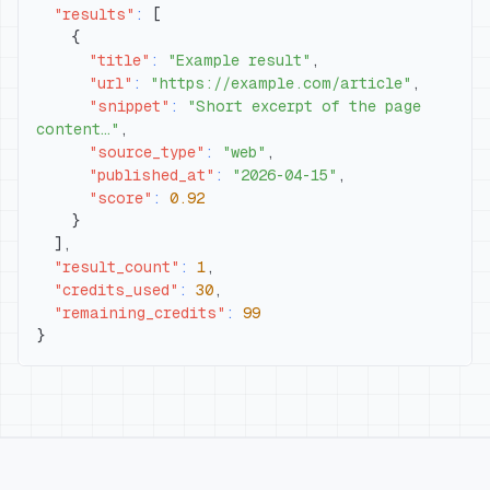
"results"
:
[
{
"title"
:
"Example result"
,
"url"
:
"https://example.com/article"
,
"snippet"
:
"Short excerpt of the page 
content…"
,
"source_type"
:
"web"
,
"published_at"
:
"2026-04-15"
,
"score"
:
0.92
}
]
,
"result_count"
:
1
,
"credits_used"
:
30
,
"remaining_credits"
:
99
}