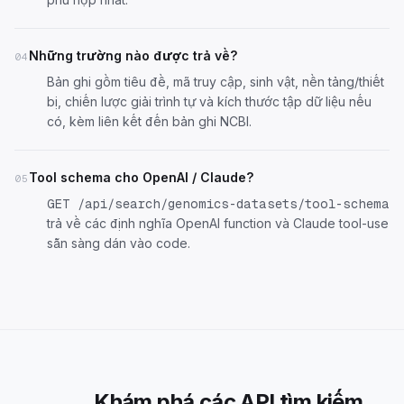
Những trường nào được trả về?
04
Bản ghi gồm tiêu đề, mã truy cập, sinh vật, nền tảng/thiết
bị, chiến lược giải trình tự và kích thước tập dữ liệu nếu
có, kèm liên kết đến bản ghi NCBI.
Tool schema cho OpenAI / Claude?
05
GET /api/search/genomics-datasets/tool-schema
trả về các định nghĩa OpenAI function và Claude tool-use
sẵn sàng dán vào code.
Khám phá các API tìm kiếm