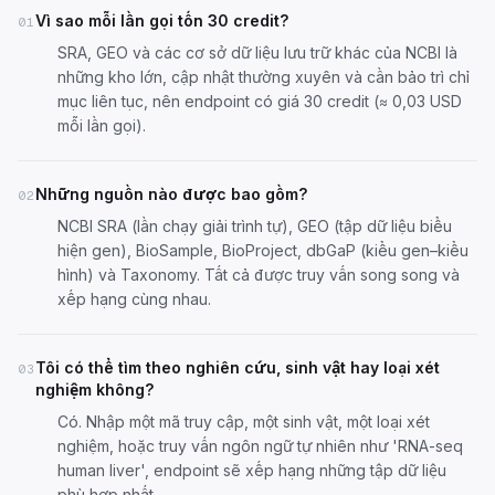
Vì sao mỗi lần gọi tốn 30 credit?
01
SRA, GEO và các cơ sở dữ liệu lưu trữ khác của NCBI là
những kho lớn, cập nhật thường xuyên và cần bảo trì chỉ
mục liên tục, nên endpoint có giá 30 credit (≈ 0,03 USD
mỗi lần gọi).
Những nguồn nào được bao gồm?
02
NCBI SRA (lần chạy giải trình tự), GEO (tập dữ liệu biểu
hiện gen), BioSample, BioProject, dbGaP (kiểu gen–kiểu
hình) và Taxonomy. Tất cả được truy vấn song song và
xếp hạng cùng nhau.
Tôi có thể tìm theo nghiên cứu, sinh vật hay loại xét
03
nghiệm không?
Có. Nhập một mã truy cập, một sinh vật, một loại xét
nghiệm, hoặc truy vấn ngôn ngữ tự nhiên như 'RNA-seq
human liver', endpoint sẽ xếp hạng những tập dữ liệu
phù hợp nhất.