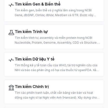
Tìm kiếm Gen & Biến thể
Tìm kiếm gen, biến thể và ý nghĩa lâm sàng trong NCBI
Gene, dbSNP, ClinVar, dbVar, MedGen và GTR. Được xây
dựng cho hệ gen và diễn giải biến thể dựa trên AI.
Tìm kiếm Trình tự
Tìm kiếm trình tự, assembly và miền protein trong NCBI
Nucleotide, Protein, Genome, Assembly, CDD và Structure.
Được xây dựng cho tin sinh học dựa trên AI.
Tìm kiếm Dữ liệu Y tế
Tìm thống kê y tế toàn cầu của WHO, tài trợ nghiên cứu của
NIH và báo cáo phản ứng có hại của thuốc từ openFDA. Xây
dựng cho nghiên cứu y tế công cộng, tìm tài trợ và cảnh giác
dược bằng AI.
Tìm kiếm Chính trị
Tìm các phiên tranh luận, chất vấn bằng văn bản và hoạt
động của nghị sĩ tại Nghị viện Anh (Hansard). Xây dựng cho
công cụ civic-tech, giám sát lập pháp và nghiên cứu chính
sách bằng AI.