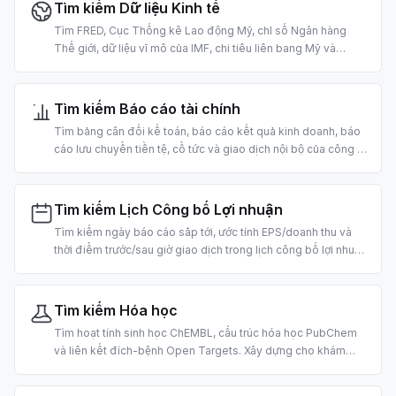
Tìm kiếm Dữ liệu Kinh tế
Tìm FRED, Cục Thống kê Lao động Mỹ, chỉ số Ngân hàng
Thế giới, dữ liệu vĩ mô của IMF, chi tiêu liên bang Mỹ và
thống kê lao động Đức. Xây dựng cho nghiên cứu và phân
tích kinh tế vĩ mô bằng AI.
Tìm kiếm Báo cáo tài chính
Tìm bảng cân đối kế toán, báo cáo kết quả kinh doanh, báo
cáo lưu chuyển tiền tệ, cổ tức và giao dịch nội bộ của công ty
đại chúng Mỹ. Xây dựng cho phân tích cơ bản và thẩm định
bằng AI.
Tìm kiếm Lịch Công bố Lợi nhuận
Tìm kiếm ngày báo cáo sắp tới, ước tính EPS/doanh thu và
thời điểm trước/sau giờ giao dịch trong lịch công bố lợi nhuận
của Mỹ. Được xây dựng cho giao dịch theo sự kiện và nghiên
cứu dựa trên AI.
Tìm kiếm Hóa học
Tìm hoạt tính sinh học ChEMBL, cấu trúc hóa học PubChem
và liên kết đích-bệnh Open Targets. Xây dựng cho khám
phá thuốc, tin học hóa học và nghiên cứu y sinh bằng AI.