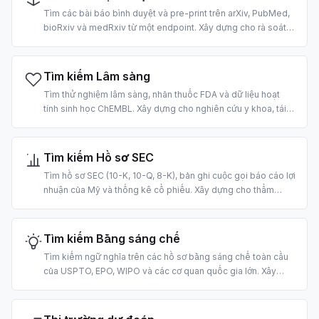
Tìm các bài báo bình duyệt và pre-print trên arXiv, PubMed,
bioRxiv và medRxiv từ một endpoint. Xây dựng cho rà soát
tài liệu bằng AI, RAG trên kho khoa học và trích xuất trích dẫn.
Tìm kiếm Lâm sàng
Tìm thử nghiệm lâm sàng, nhãn thuốc FDA và dữ liệu hoạt
tính sinh học ChEMBL. Xây dựng cho nghiên cứu y khoa, tái
định vị thuốc và hỗ trợ ra quyết định lâm sàng bằng AI.
Tìm kiếm Hồ sơ SEC
Tìm hồ sơ SEC (10-K, 10-Q, 8-K), bản ghi cuộc gọi báo cáo lợi
nhuận của Mỹ và thống kê cổ phiếu. Xây dựng cho thẩm
định, phân tích cơ bản và pipeline RAG tài chính bằng AI.
Tìm kiếm Bằng sáng chế
Tìm kiếm ngữ nghĩa trên các hồ sơ bằng sáng chế toàn cầu
của USPTO, EPO, WIPO và các cơ quan quốc gia lớn. Xây
dựng cho nghiên cứu prior-art, lập bản đồ IP và tình báo
cạnh tranh bằng AI.