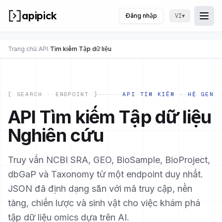
apipick
Đăng nhập
▾
VI
Togg
Mở/
Trang chủ
/
API
/
Tìm kiếm Tập dữ liệu
[ SEARCH · ENDPOINT ]
API TÌM KIẾM · HỆ GEN
API Tìm kiếm Tập dữ liệu
Nghiên cứu
Truy vấn NCBI SRA, GEO, BioSample, BioProject,
dbGaP và Taxonomy từ một endpoint duy nhất.
JSON đã định dạng sẵn với mã truy cập, nền
tảng, chiến lược và sinh vật cho việc khám phá
tập dữ liệu omics dựa trên AI.