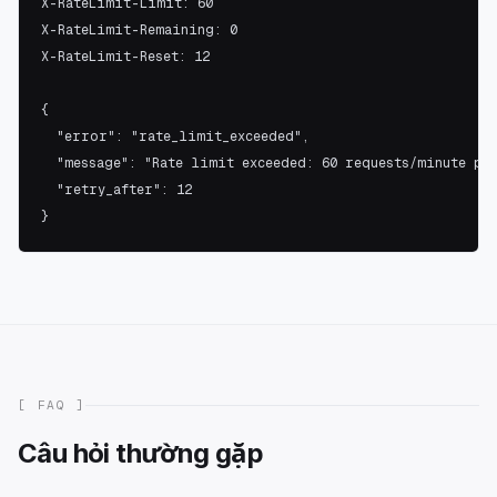
X-RateLimit-Limit: 60

X-RateLimit-Remaining: 0

X-RateLimit-Reset: 12

{

  "error": "rate_limit_exceeded",

  "message": "Rate limit exceeded: 60 requests/minute per
  "retry_after": 12

}
[ FAQ ]
Câu hỏi thường gặp