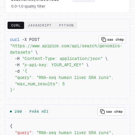
0.0–1.0 quality filter
CURL
JAVASCRIPT
PYTHON
curl
 -X POST 
sao chép
"https://www.apipick.com/api/search/genomics-
datasets"
\
  -H 
"Content-Type: application/json"
\
  -H 
"x-api-key: YOUR_API_KEY"
\
  -d 
}'
● 200 ·
PHẢN HỒI
sao chép
{
"query"
:
"RNA-seq human liver SRA runs"
,