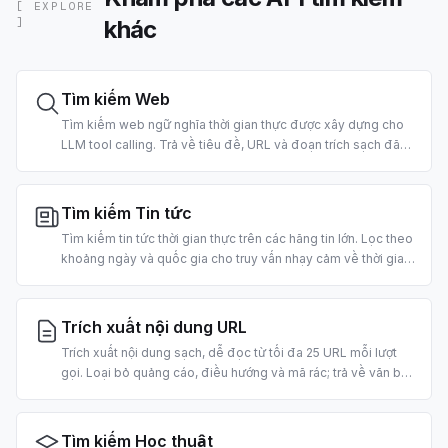
[ EXPLORE
khác
]
Tìm kiếm Web
Tìm kiếm web ngữ nghĩa thời gian thực được xây dựng cho
LLM tool calling. Trả về tiêu đề, URL và đoạn trích sạch đã
xếp hạng, định hình sẵn cho agent tiêu thụ. Hỗ trợ lọc theo
quốc gia và ngày.
Tìm kiếm Tin tức
Tìm kiếm tin tức thời gian thực trên các hãng tin lớn. Lọc theo
khoảng ngày và quốc gia cho truy vấn nhạy cảm về thời gian.
Xây dựng cho bản tin buổi sáng, agent tin tức thị trường và
pipeline RAG.
Trích xuất nội dung URL
Trích xuất nội dung sạch, dễ đọc từ tối đa 25 URL mỗi lượt
gọi. Loại bỏ quảng cáo, điều hướng và mã rác; trả về văn bản
dạng markdown sẵn sàng cho LLM. 2 credit mỗi URL.
Tìm kiếm Học thuật