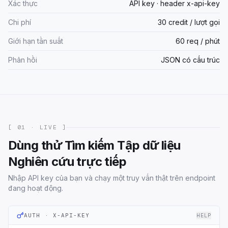
Xác thực
API key · header x-api-key
Chi phí
30 credit / lượt gọi
Giới hạn tần suất
60 req / phút
Phản hồi
JSON có cấu trúc
[ 01 · LIVE ]
Dùng thử Tìm kiếm Tập dữ liệu
Nghiên cứu trực tiếp
Nhập API key của bạn và chạy một truy vấn thật trên endpoint
đang hoạt động.
AUTH · X-API-KEY
HELP