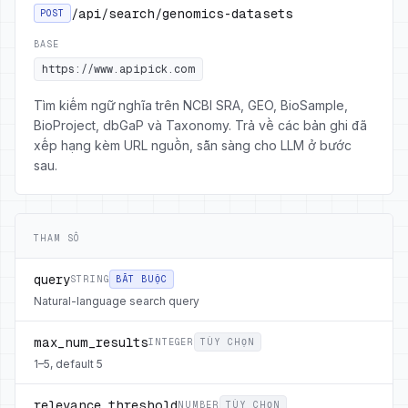
/api/search/genomics-datasets
POST
BASE
https://www.apipick.com
Tìm kiếm ngữ nghĩa trên NCBI SRA, GEO, BioSample,
BioProject, dbGaP và Taxonomy. Trả về các bản ghi đã
xếp hạng kèm URL nguồn, sẵn sàng cho LLM ở bước
sau.
THAM SỐ
query
STRING
BẮT BUỘC
Natural-language search query
max_num_results
INTEGER
TÙY CHỌN
1–5, default 5
relevance_threshold
NUMBER
TÙY CHỌN