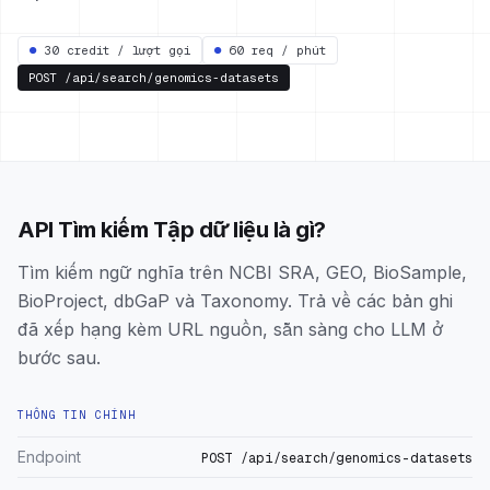
●
30 credit / lượt gọi
●
60 req / phút
POST
/api/search/genomics-datasets
API Tìm kiếm Tập dữ liệu là gì?
Tìm kiếm ngữ nghĩa trên NCBI SRA, GEO, BioSample,
BioProject, dbGaP và Taxonomy. Trả về các bản ghi
đã xếp hạng kèm URL nguồn, sẵn sàng cho LLM ở
bước sau.
THÔNG TIN CHÍNH
Endpoint
POST /api/search/genomics-datasets