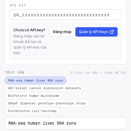
API KEY
Chưa có API key?
Đăng nhập
Quản lý API Keys
Đăng nhập vào tài
khoản để tạo và
quản lý API key của
bạn.
TRUY VẤN
5 truy vấn mẫu — nhấp để tải
RNA-seq human liver SRA runs
GEO breast cancer expression datasets
BioProject human microbiome
dbGaP diabetes genotype-phenotype study
Escherichia coli taxonomy