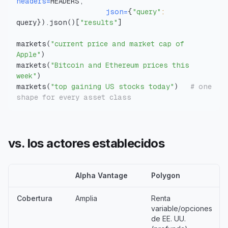
headers
=
json
=
{
"query"
:
query
}
)
.json
(
)
[
"results"
]
markets
(
"current price and market cap of 
Apple"
)
markets
(
"Bitcoin and Ethereum prices this 
week"
)
markets
(
"top gaining US stocks today"
)
# one 
shape for every asset class
vs. los actores establecidos
Alpha Vantage
Polygon
Cobertura
Amplia
Renta
variable/opciones
de EE. UU.