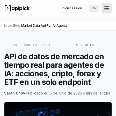
apipick
Iniciar sesión
▾
ES
Togg
Abri
Inicio
/
Blog
/
Market Data Api For Ai Agents
[ BLOG ·
COMPARISON
]
9
MIN READ
API de datos de mercado en
tiempo real para agentes de
IA: acciones, cripto, forex y
ETF en un solo endpoint
Sarah Choy
·
Publicado el 16 de junio de 2026
·
9 min de lectura