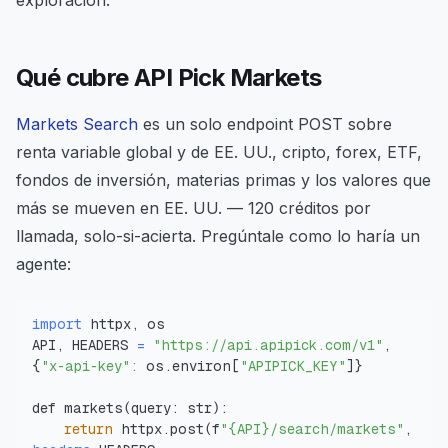
exploración.
Qué cubre API Pick Markets
Markets Search
es un solo endpoint POST sobre
renta variable global y de EE. UU., cripto, forex, ETF,
fondos de inversión, materias primas y los valores que
más se mueven en EE. UU. — 120 créditos por
llamada, solo-si-acierta. Pregúntale como lo haría un
agente:
import
API, HEADERS 
=
"https://api.apipick.com/v1"
, 
{
"x-api-key"
:
 os.environ
[
"APIPICK_KEY"
]
}
def markets
(
query: str
)
return
 httpx.post
(
f
"{API}/search/markets"
, 