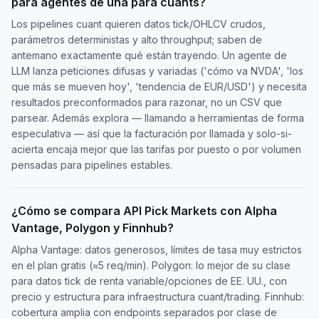
para agentes de una para cuants?
Los pipelines cuant quieren datos tick/OHLCV crudos,
parámetros deterministas y alto throughput; saben de
antemano exactamente qué están trayendo. Un agente de
LLM lanza peticiones difusas y variadas ('cómo va NVDA', 'los
que más se mueven hoy', 'tendencia de EUR/USD') y necesita
resultados preconformados para razonar, no un CSV que
parsear. Además explora — llamando a herramientas de forma
especulativa — así que la facturación por llamada y solo-si-
acierta encaja mejor que las tarifas por puesto o por volumen
pensadas para pipelines estables.
¿Cómo se compara API Pick Markets con Alpha
Vantage, Polygon y Finnhub?
Alpha Vantage: datos generosos, límites de tasa muy estrictos
en el plan gratis (≈5 req/min). Polygon: lo mejor de su clase
para datos tick de renta variable/opciones de EE. UU., con
precio y estructura para infraestructura cuant/trading. Finnhub:
cobertura amplia con endpoints separados por clase de