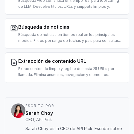
Búsqueda web semántica en tiempo real para tool calling
de LLM. Devuelve títulos, URLs y snippets limpios y
rankeados, preformateados para consumo de agentes.
Admite filtros por país y fecha.
Búsqueda de noticias
Búsqueda de noticias en tiempo real en los principales
medios. Filtros por rango de fechas y país para consultas
urgentes. Para resúmenes matinales, agentes de noticias
del mercado y pipelines RAG.
Extracción de contenido URL
Extrae contenido limpio y legible de hasta 25 URLs por
llamada. Elimina anuncios, navegación y elementos
accesorios; devuelve texto en estilo markdown listo para
LLM. 2 créditos por URL.
ESCRITO POR
Sarah Choy
CEO, API Pick
Sarah Choy es la CEO de API Pick. Escribe sobre