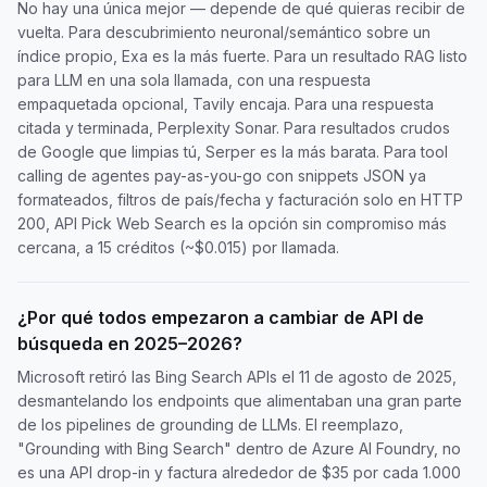
No hay una única mejor — depende de qué quieras recibir de
vuelta. Para descubrimiento neuronal/semántico sobre un
índice propio, Exa es la más fuerte. Para un resultado RAG listo
para LLM en una sola llamada, con una respuesta
empaquetada opcional, Tavily encaja. Para una respuesta
citada y terminada, Perplexity Sonar. Para resultados crudos
de Google que limpias tú, Serper es la más barata. Para tool
calling de agentes pay-as-you-go con snippets JSON ya
formateados, filtros de país/fecha y facturación solo en HTTP
200, API Pick Web Search es la opción sin compromiso más
cercana, a 15 créditos (~$0.015) por llamada.
¿Por qué todos empezaron a cambiar de API de
búsqueda en 2025–2026?
Microsoft retiró las Bing Search APIs el 11 de agosto de 2025,
desmantelando los endpoints que alimentaban una gran parte
de los pipelines de grounding de LLMs. El reemplazo,
"Grounding with Bing Search" dentro de Azure AI Foundry, no
es una API drop-in y factura alrededor de $35 por cada 1.000