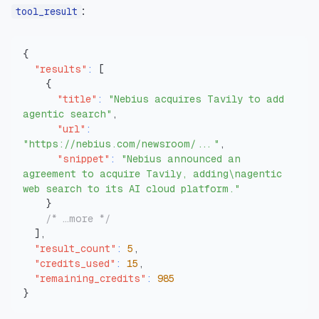
:
tool_result
{
"results"
:
[
{
"title"
:
"Nebius acquires Tavily to add 
agentic search"
,
"url"
:
"https://nebius.com/newsroom/..."
,
"snippet"
:
"Nebius announced an 
agreement to acquire Tavily, adding\nagentic 
web search to its AI cloud platform."
}
/* …more */
]
,
"result_count"
:
5
,
"credits_used"
:
15
,
"remaining_credits"
:
985
}