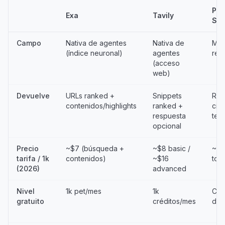
Per
Exa
Tavily
Son
Campo
Nativa de agentes
Nativa de
Mot
(índice neuronal)
agentes
res
(acceso
web)
Devuelve
URLs ranked +
Snippets
Res
contenidos/highlights
ranked +
cit
respuesta
ter
opcional
Precio
~$7 (búsqueda +
~$8 basic /
~$5
tarifa / 1k
contenidos)
~$16
tok
(2026)
advanced
Nivel
1k pet/mes
1k
Cré
gratuito
créditos/mes
de 