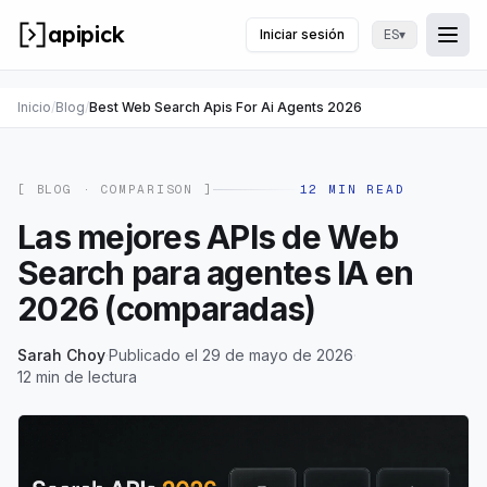
apipick
Iniciar sesión
▾
ES
Togg
Abri
Inicio
/
Blog
/
Best Web Search Apis For Ai Agents 2026
[ BLOG ·
COMPARISON
]
12
MIN READ
Las mejores APIs de Web
Search para agentes IA en
2026 (comparadas)
Sarah Choy
·
Publicado el 29 de mayo de 2026
·
12 min de lectura