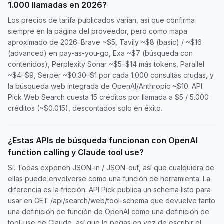
1.000 llamadas en 2026?
Los precios de tarifa publicados varían, así que confirma
siempre en la página del proveedor, pero como mapa
aproximado de 2026: Brave ~$5, Tavily ~$8 (basic) / ~$16
(advanced) en pay-as-you-go, Exa ~$7 (búsqueda con
contenidos), Perplexity Sonar ~$5–$14 más tokens, Parallel
~$4–$9, Serper ~$0.30–$1 por cada 1.000 consultas crudas, y
la búsqueda web integrada de OpenAI/Anthropic ~$10. API
Pick Web Search cuesta 15 créditos por llamada a $5 / 5.000
créditos (~$0.015), descontados solo en éxito.
¿Estas APIs de búsqueda funcionan con OpenAI
function calling y Claude tool use?
Sí. Todas exponen JSON-in / JSON-out, así que cualquiera de
ellas puede envolverse como una función de herramienta. La
diferencia es la fricción: API Pick publica un schema listo para
usar en GET /api/search/web/tool-schema que devuelve tanto
una definición de función de OpenAI como una definición de
tool-use de Claude, así que lo pegas en vez de escribir el