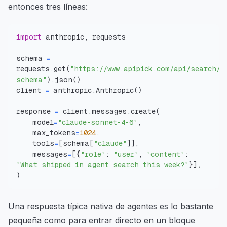
entonces tres líneas:
import
 anthropic
,
schema 
=
requests
.
get
(
"https://www.apipick.com/api/search/w
schema"
)
.
json
(
)
client 
=
 anthropic
.
Anthropic
(
)
response 
=
 client
.
messages
.
create
(
    model
=
"claude-sonnet-4-6"
,
    max_tokens
=
1024
,
    tools
=
[
schema
[
"claude"
]
]
,
    messages
=
[
{
"role"
:
"user"
,
"content"
:
"What shipped in agent search this week?"
}
]
,
)
Una respuesta típica nativa de agentes es lo bastante
pequeña como para entrar directo en un bloque