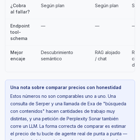
¿Cobra
Según plan
Según plan
Seg
al fallar?
Endpoint
—
—
—
tool-
schema
Mejor
Descubrimiento
RAG alojado
Res
encaje
semántico
/ chat
cit
dro
Una nota sobre comparar precios con honestidad
Estos números no son comparables uno a uno. Una
consulta de Serper y una llamada de Exa de "búsqueda
con contenidos" hacen cantidades de trabajo muy
distintas, y una petición de Perplexity Sonar también
corre un LLM. La forma correcta de comparar es estimar
el precio de tu bucle de agente
real
de punta a punta —