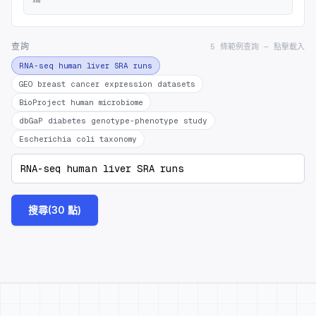
查詢
5 條範例查詢 — 點擊載入
RNA-seq human liver SRA runs
GEO breast cancer expression datasets
BioProject human microbiome
dbGaP diabetes genotype-phenotype study
Escherichia coli taxonomy
搜尋(30 點)