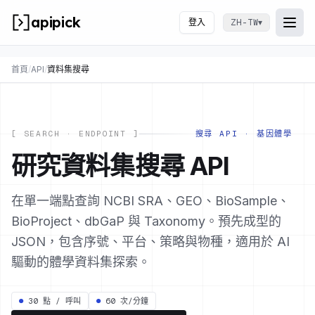
apipick
登入
▾
ZH-TW
Togg
開啟
首頁
/
API
/
資料集搜尋
[ SEARCH · ENDPOINT ]
搜尋 API · 基因體學
研究資料集搜尋 API
在單一端點查詢 NCBI SRA、GEO、BioSample、
BioProject、dbGaP 與 Taxonomy。預先成型的
JSON，包含序號、平台、策略與物種，適用於 AI
驅動的體學資料集探索。
●
30 點 / 呼叫
●
60 次/分鐘