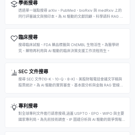
學術搜尋
透過單一端點搜尋 arXiv、PubMed、bioRxiv 與 medRxiv 上的
同行評審論文與預印本。為 AI 驅動的文獻回顧、科學語料 RAG 與
引用擷取而生。
臨床搜尋
搜尋臨床試驗、FDA 藥品標籤與 ChEMBL 生物活性。為醫學研
究、藥物再利用與 AI 驅動的臨床決策支援工作流程而生。
SEC 文件搜尋
搜尋 SEC 文件(10-K、10-Q、8-K)、美股財報電話會議文字稿與
股票統計。為 AI 驅動的實質審查、基本面分析與金融 RAG 管線而
生。
專利搜尋
對全球專利文件進行語意搜尋,涵蓋 USPTO、EPO、WIPO 與主要
國家專利局。為先前技術調查、IP 圖譜分析與 AI 驅動的競爭情報
而生。