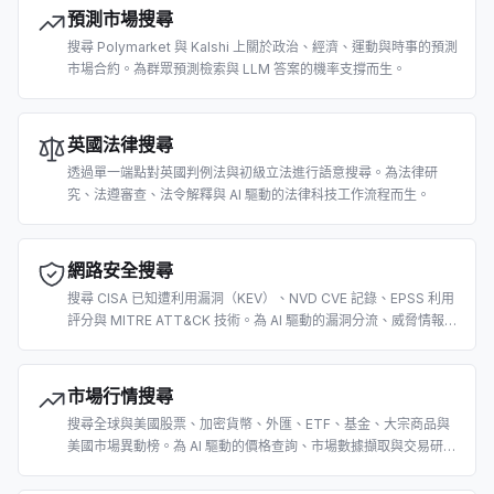
預測市場搜尋
搜尋 Polymarket 與 Kalshi 上關於政治、經濟、運動與時事的預測
市場合約。為群眾預測檢索與 LLM 答案的機率支撐而生。
英國法律搜尋
透過單一端點對英國判例法與初級立法進行語意搜尋。為法律研
究、法遵審查、法令解釋與 AI 驅動的法律科技工作流程而生。
網路安全搜尋
搜尋 CISA 已知遭利用漏洞（KEV）、NVD CVE 記錄、EPSS 利用
評分與 MITRE ATT&CK 技術。為 AI 驅動的漏洞分流、威脅情報與
安全維運而生。
市場行情搜尋
搜尋全球與美國股票、加密貨幣、外匯、ETF、基金、大宗商品與
美國市場異動榜。為 AI 驅動的價格查詢、市場數據擷取與交易研究
而生。