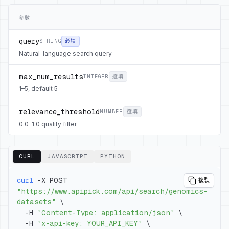
參數
query
STRING
必填
Natural-language search query
max_num_results
INTEGER
選填
1–5, default 5
relevance_threshold
NUMBER
選填
0.0–1.0 quality filter
CURL
JAVASCRIPT
PYTHON
curl
 -X POST 
複製
"https://www.apipick.com/api/search/genomics-
datasets"
\
  -H 
"Content-Type: application/json"
\
  -H 
"x-api-key: YOUR_API_KEY"
\