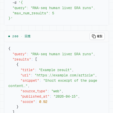
  -d 
}'
● 200 ·
回應
複製
{
"query"
:
"RNA-seq human liver SRA runs"
,
"results"
:
[
{
"title"
:
"Example result"
,
"url"
:
"https://example.com/article"
,
"snippet"
:
"Short excerpt of the page 
content…"
,
"source_type"
:
"web"
,
"published_at"
:
"2026-04-15"
,
"score"
:
0.92
}
]
,