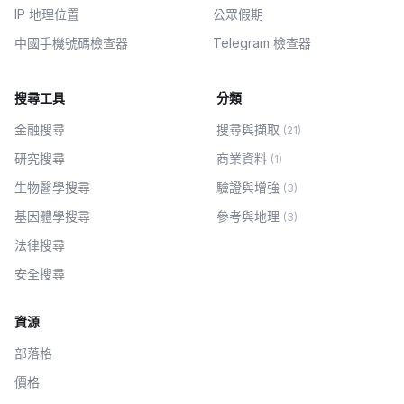
IP 地理位置
公眾假期
中國手機號碼檢查器
Telegram 檢查器
搜尋工具
分類
金融搜尋
搜尋與擷取
(
21
)
研究搜尋
商業資料
(
1
)
生物醫學搜尋
驗證與增強
(
3
)
基因體學搜尋
參考與地理
(
3
)
法律搜尋
安全搜尋
資源
部落格
價格