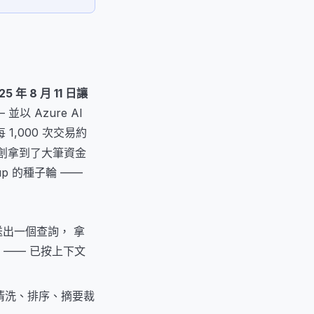
25 年 8 月 11 日讓
並以 Azure AI
1,000 次交易約
創拿到了大筆資金
nkup 的種子輪 ——
）：你送出一個查詢， 拿
 —— 已按上下文
N， 清洗、排序、摘要裁