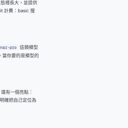
 生態裡長大，並提供
t 計費：basic 搜
這類模型
onar-pro
費。當你要的是模型的
式，還有一個亮點：
。它明確把自己定位為