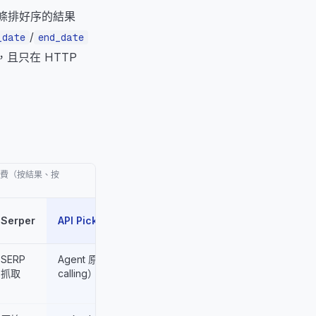
 條排好序的結果
/
_date
end_date
過期，且只在 HTTP
計費（按結果、按
Serper
API Pick
SERP
Agent 原生（tool
抓取
calling）