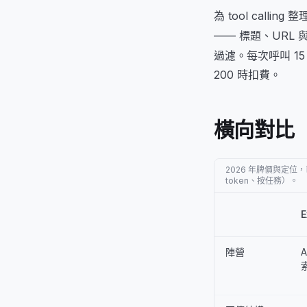
為 tool calli
—— 標題、URL
過濾。每次呼叫 15 cr
200 時扣費。
橫向對比
2026 年牌價與定
token、按任務）。
E
陣營