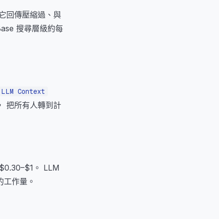
標， 它回傳壓縮過、與
ase 搜尋層級約每
LLM Context
額度， 把所有人轉到計
.30–$1。 LLM
的工作量。