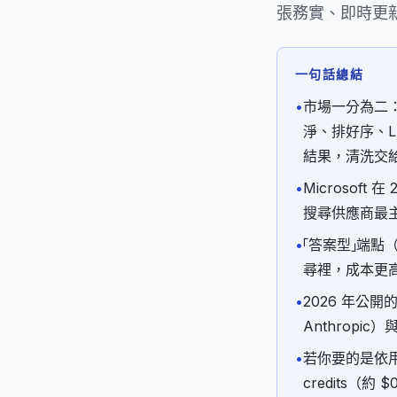
張務實、即時更新
一句話總結
•
市場一分為二：Ag
淨、排好序、LL
結果，清洗交
•
Microsoft 
搜尋供應商最
•
「答案型」端點（Pe
尋裡，成本更
•
2026 年公開
Anthropic）與
•
若你要的是依用量、
credits（約