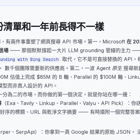
份清單和一年前長得不一樣
 年間，有兩件事重塑了網頁搜尋 API 市場。第一，Microsoft
在 20
 退場
—— 那個默默撐起一大片 LLM grounding 管線的主力 —— 
取代，它不是可直接替換的 API，每 
ounding with Bing Search
間， 數千個團隊需要新的供應商。第二，一波
Agent 原生
搜尋新
00M 估值上完成 $85M 的 B 輪、Parallel 的 $100M 輪、Li
型而非真人設計的 API。
一分為二的市場，而你做的第一個決定，就是你站在哪一邊：
尋
（Exa、Tavily、Linkup、Parallel、Valyu、API Pick
好序的標題、URL 與乾淨文字摘要 —— 有時還附一個完整答案
erper、SerpApi）：你拿到一頁 Google 結果的原始 JSO