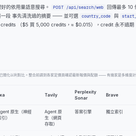
ng 整理好的依用量語意搜尋。
回傳最多 10
POST /api/search/web
 與一段 事先清洗過的摘要 —— 並可選
與
country_code
start
edits （$5 買 5,000 credits，≈ $0.015），credit 永不
位，已簡化以利對比。整合前請到各家定價頁確認最新報價與配額 —— 有幾家是多維度
Perplexity
xa
Tavily
Brave
Sonar
Agent 原生（神經
Agent 原
答案引擎
獨立索引
索引）
生（網頁
存取）