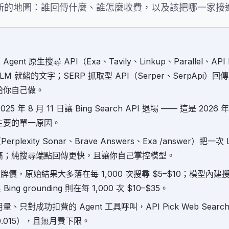
的地圖：誰回傳什麼、誰怎麼收費，以及該把哪一家接進你
ent 原生搜尋 API（Exa、Tavily、Linkup、Parallel、API
M 就緒的文字；SERP 抓取型 API（Serper、SerpApi）回傳原
給你自己做。
在 2025 年 8 月 11 日讓 Bing Search API 退場 —— 這是 2
主要的單一原因。
rplexity Sonar、Brave Answers、Exa /answer）把一
高；純搜尋端點回傳更快，且讓你自己掌控模型。
的牌價，原始結果大多落在每 1,000 次搜尋 $5–$10；模型內建搜
 Bing grounding 則在每 1,000 次 $10–$35。
只對成功扣費的 Agent 工具呼叫，API Pick Web Search
 $0.015），且無月費下限。