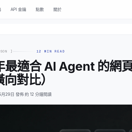
格
API 金鑰
點數
關於
ISON
]
12
MIN READ
 年最適合 AI Agent 的
（橫向對比）
5月29日 發佈
·
約 12 分鐘閱讀