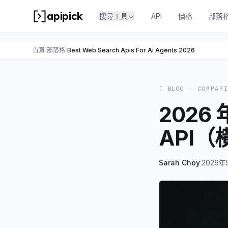
apipick
搜尋工具
API
價格
部落
首頁
/
部落格
/
Best Web Search Apis For Ai Agents 2026
[ BLOG ·
COMPAR
2026
API
Sarah Choy
·
2026年