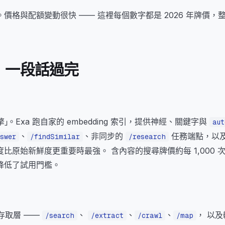
價格與配額變動很快 —— 這裡每個數字都是 2026 年牌價，
，一段話過完
擎」。Exa 跑自家的 embedding 索引，提供神經、關鍵字與
aut
、
、非同步的
任務端點，以及 
swer
/findSimilar
/research
原始新鮮度更重要時最強。 含內容的搜尋牌價約每 1,000 次 $
降低了試用門檻。
頁存取層 ——
、
、
、
， 以
/search
/extract
/crawl
/map