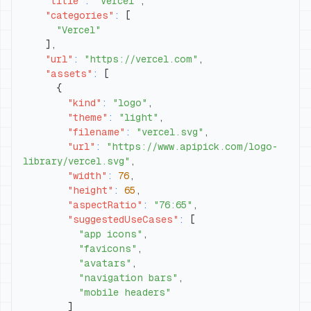
"title"
:
"Vercel"
,
"categories"
:
[
"Vercel"
]
,
"url"
:
"https://vercel.com"
,
"assets"
:
[
{
"kind"
:
"logo"
,
"theme"
:
"light"
,
"filename"
:
"vercel.svg"
,
"url"
:
"https://www.apipick.com/logo-
library/vercel.svg"
,
"width"
:
76
,
"height"
:
65
,
"aspectRatio"
:
"76:65"
,
"suggestedUseCases"
:
[
"app icons"
,
"favicons"
,
"avatars"
,
"navigation bars"
,
"mobile headers"
]