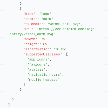
}
,
{
"kind"
:
"logo"
,
"theme"
:
"dark"
,
"filename"
:
"vercel_dark.svg"
,
"url"
:
"https://www.apipick.com/logo-
library/vercel_dark.svg"
,
"width"
:
76
,
"height"
:
65
,
"aspectRatio"
:
"76:65"
,
"suggestedUseCases"
:
[
"app icons"
,
"favicons"
,
"avatars"
,
"navigation bars"
,
"mobile headers"
]
}
]
}
]