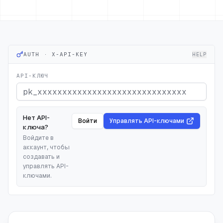
AUTH · X-API-KEY
HELP
API-КЛЮЧ
Нет API-
Войти
Управлять API-ключами
ключа?
Войдите в
аккаунт, чтобы
создавать и
управлять API-
ключами.