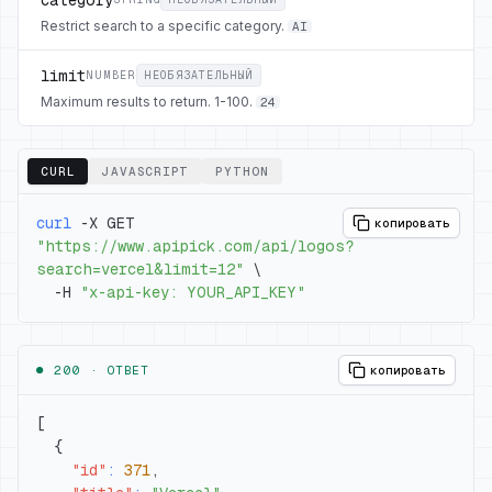
Restrict search to a specific category.
AI
limit
NUMBER
НЕОБЯЗАТЕЛЬНЫЙ
Maximum results to return. 1-100.
24
CURL
JAVASCRIPT
PYTHON
curl
 -X GET 
копировать
"https://www.apipick.com/api/logos?
search=vercel&limit=12"
\
  -H 
"x-api-key: YOUR_API_KEY"
● 200 ·
ОТВЕТ
копировать
[
{
"id"
:
371
,