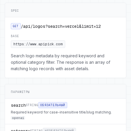
SPEC
/api/logos?search=vercel&limit=12
GET
BASE
https://www.apipick.com
Search logo metadata by required keyword and
optional category filter. The response is an array of
matching logo records with asset details.
ПАРАМЕТРЫ
search
STRING
ОБЯЗАТЕЛЬНЫЙ
Required keyword for case-insensitive title/slug matching.
openai
category
STRING
НЕОБЯЗАТЕЛЬНЫЙ