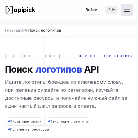
apipick
Войти
▾
RU
Togg
Отк
Главная
/
API
/
Поиск логотипов
[ REFERENCE · LOGOS ]
● 2 CR · 120 REQ/MIN
Поиск
логотипов
API
Ищите логотипы брендов по ключевому слову,
при желании сужайте по категории, изучайте
доступные ресурсы и получайте нужный файл за
один чистый цикл запроса и ответа.
Фирменные знаки
Текстовые логотипы
Получение ресурсов