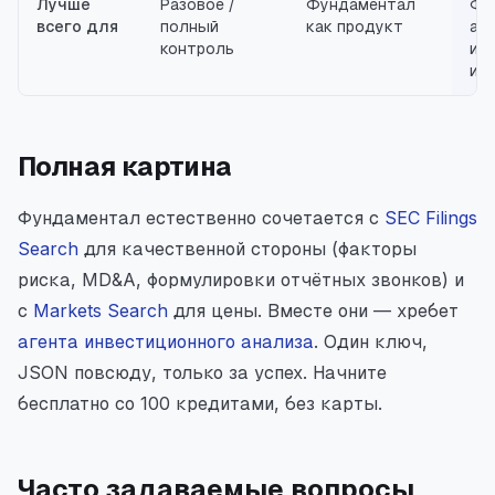
Лучше
Разовое /
Фундаментал
Фи
всего для
полный
как продукт
аг
контроль
ин
из 
Полная картина
Фундаментал естественно сочетается с
SEC Filings
Search
для качественной стороны (факторы
риска, MD&A, формулировки отчётных звонков) и
с
Markets Search
для цены. Вместе они — хребет
агента инвестиционного анализа
. Один ключ,
JSON повсюду, только за успех. Начните
бесплатно со 100 кредитами, без карты.
Часто задаваемые вопросы