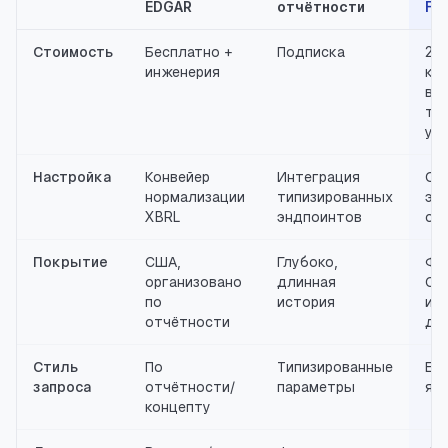
EDGAR
отчётности
Fin
Стоимость
Бесплатно +
Подписка
20
инженерия
кр
вы
то
ус
Настройка
Конвейер
Интеграция
Од
нормализации
типизированных
эн
XBRL
эндпоинтов
од
Покрытие
США,
Глубоко,
Фу
организовано
длинная
СШ
по
история
ин
отчётности
ди
Стиль
По
Типизированные
Ес
запроса
отчётности/
параметры
яз
концепту