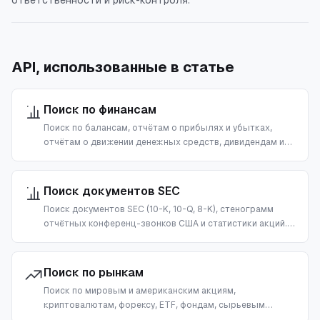
API, использованные в статье
Поиск по финансам
Поиск по балансам, отчётам о прибылях и убытках,
отчётам о движении денежных средств, дивидендам и
сделкам инсайдеров публичных компаний США. Создано
для AI-фундаментального анализа и due diligence.
Поиск документов SEC
Поиск документов SEC (10-K, 10-Q, 8-K), стенограмм
отчётных конференц-звонков США и статистики акций.
Создано для AI-due diligence, фундаментального
анализа и финансовых RAG-пайплайнов.
Поиск по рынкам
Поиск по мировым и американским акциям,
криптовалютам, форексу, ETF, фондам, сырьевым
товарам и лидерам движения рынка США. Создано для