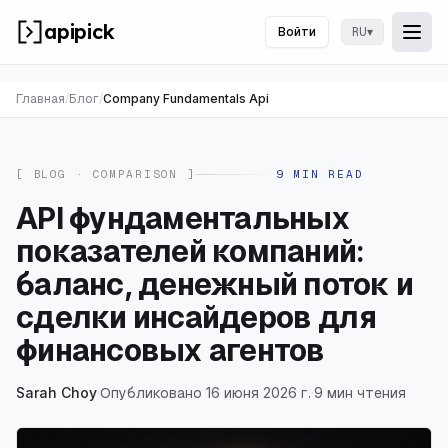
apipick
Войти
▾
RU
Togg
Отк
Главная
/
Блог
/
Company Fundamentals Api
[ BLOG ·
COMPARISON
]
9
MIN READ
API фундаментальных
показателей компаний:
баланс, денежный поток и
сделки инсайдеров для
финансовых агентов
Sarah Choy
·
Опубликовано 16 июня 2026 г.
·
9 мин чтения