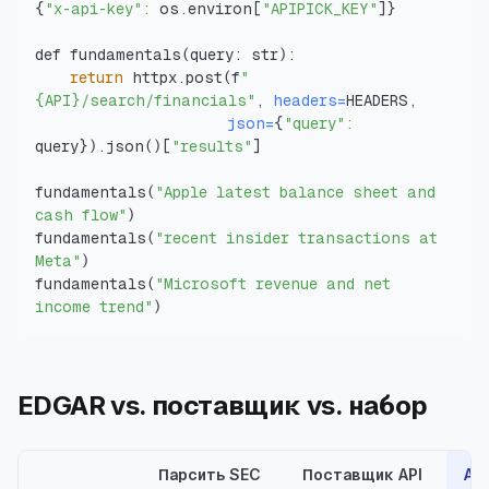
{
"x-api-key"
:
 os.environ
[
"APIPICK_KEY"
]
}
def fundamentals
(
query: str
)
return
 httpx.post
(
f
"
{API}/search/financials"
, 
headers
=
json
=
{
"query"
:
query
}
)
.json
(
)
[
"results"
]
fundamentals
(
"Apple latest balance sheet and 
cash flow"
)
fundamentals
(
"recent insider transactions at 
Meta"
)
fundamentals
(
"Microsoft revenue and net 
income trend"
)
EDGAR vs. поставщик vs. набор
Парсить SEC
Поставщик API
API