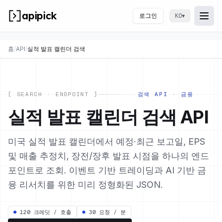
apipick
로그인
▾
KO
Togg
메뉴
홈
/
API
/
실적 발표 캘린더 검색
[ SEARCH · ENDPOINT ]
검색 API · 금융
실적 발표 캘린더 검색 API
미국 실적 발표 캘린더에서 예정·최근 보고일, EPS
및 매출 추정치, 장전/장후 발표 시점을 하나의 엔드
포인트로 조회. 이벤트 기반 트레이딩과 AI 기반 금
융 리서치를 위한 미리 정형화된 JSON.
●
120 크레딧 / 호출
●
30 요청 / 분