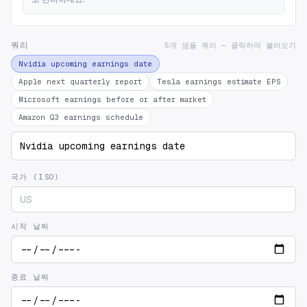
쿼리
5개 샘플 쿼리 — 클릭하여 불러오기
Nvidia upcoming earnings date
Apple next quarterly report
Tesla earnings estimate EPS
Microsoft earnings before or after market
Amazon Q3 earnings schedule
국가 (ISO)
시작 날짜
종료 날짜