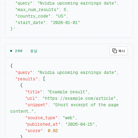
}'
● 200 ·
응답
복사
{
"query"
:
"Nvidia upcoming earnings date"
,
"results"
:
[
{
"title"
:
"Example result"
,
"url"
:
"https://example.com/article"
,
"snippet"
:
"Short excerpt of the page 
content…"
,
"source_type"
:
"web"
,
"published_at"
:
"2026-04-15"
,
"score"
:
0.92
}