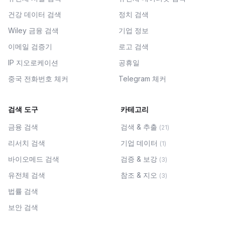
건강 데이터 검색
정치 검색
Wiley 금융 검색
기업 정보
이메일 검증기
로고 검색
IP 지오로케이션
공휴일
중국 전화번호 체커
Telegram 체커
검색 도구
카테고리
금융 검색
검색 & 추출
(
21
)
리서치 검색
기업 데이터
(
1
)
바이오메드 검색
검증 & 보강
(
3
)
유전체 검색
참조 & 지오
(
3
)
법률 검색
보안 검색