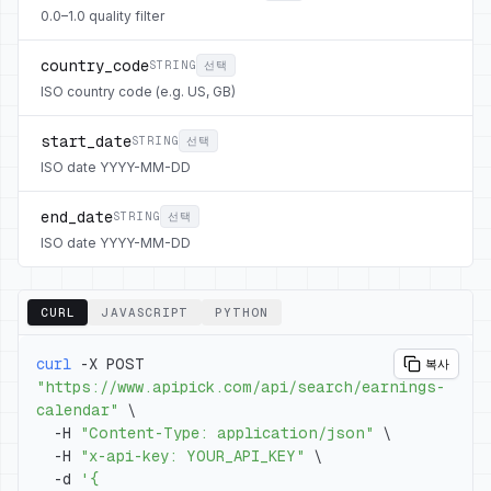
0.0–1.0 quality filter
country_code
STRING
선택
ISO country code (e.g. US, GB)
start_date
STRING
선택
ISO date YYYY-MM-DD
end_date
STRING
선택
ISO date YYYY-MM-DD
CURL
JAVASCRIPT
PYTHON
curl
 -X POST 
복사
"https://www.apipick.com/api/search/earnings-
calendar"
\
  -H 
"Content-Type: application/json"
\
  -H 
"x-api-key: YOUR_API_KEY"
\
  -d 