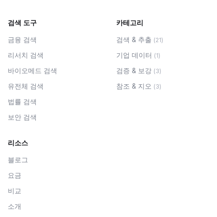
검색 도구
카테고리
금융 검색
검색 & 추출
(
21
)
리서치 검색
기업 데이터
(
1
)
바이오메드 검색
검증 & 보강
(
3
)
유전체 검색
참조 & 지오
(
3
)
법률 검색
보안 검색
리소스
블로그
요금
비교
소개