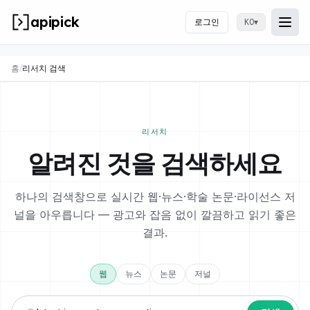
apipick
로그인
▾
KO
Togg
메뉴
홈
/
리서치 검색
리서치
알려진 것을 검색하세요
하나의 검색창으로 실시간 웹·뉴스·학술 논문·라이선스 저
널을 아우릅니다 — 광고와 잡음 없이 깔끔하고 읽기 좋은
결과.
웹
뉴스
논문
저널