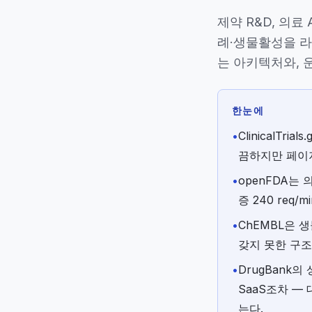
제약 R&D, 의료
례·생물활성을 라
는 아키텍처와, 
한눈에
•
ClinicalTr
끔하지만 페이지
•
openFDA는 
증 240 req/
•
ChEMBL은 생
갖지 못한 구조
•
DrugBank
SaaS조차 —
는다.