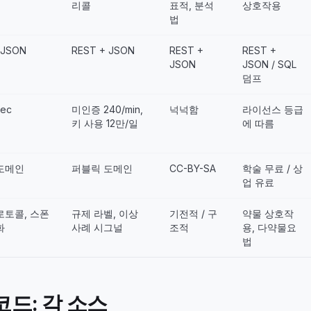
리콜
표적, 분석
상호작용
법
 JSON
REST + JSON
REST +
REST +
JSON
JSON / SQL
덤프
sec
미인증 240/min,
넉넉함
라이선스 등급
키 사용 12만/일
에 따름
도메인
퍼블릭 도메인
CC-BY-SA
학술 무료 / 상
업 유료
로토콜, 스폰
규제 라벨, 이상
기전적 / 구
약물 상호작
화
사례 시그널
조적
용, 다약물요
법
드: 각 소스