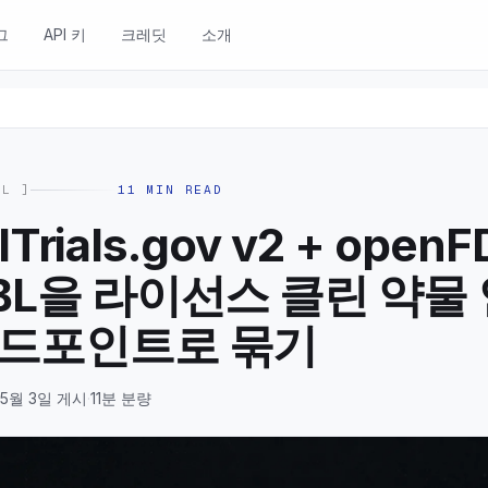
그
API 키
크레딧
소개
AL
]
11
MIN READ
alTrials.gov v2 + openF
BL을 라이선스 클린 약물
엔드포인트로 묶기
 5월 3일 게시
·
11분 분량