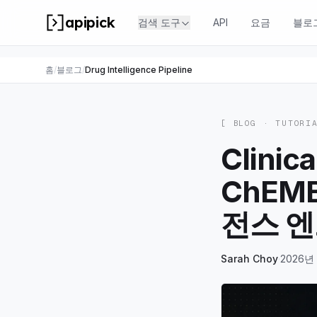
apipick
검색 도구
API
요금
블로
홈
/
블로그
/
Drug Intelligence Pipeline
[ BLOG ·
TUTORI
Clinic
ChEM
전스 
Sarah Choy
·
2026년