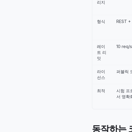
리지
형식
REST +
레이
10 req/
트 리
밋
라이
퍼블릭 
선스
최적
시험 프
서 명확
동작하는 코