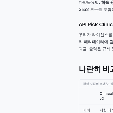
다약물요법.
학술 
SaaS 도구를 포
API Pick Cli
우리가 라이선스를 보유한
리 메타데이터에 걸친 
과금. 출력은 규제
나란히 비
작성 시점의 스냅샷. 
Clinica
v2
커버
시험 레