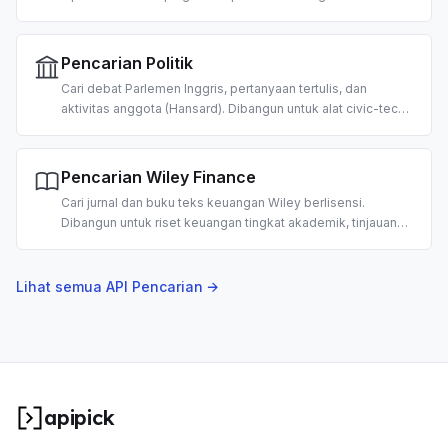
kesehatan masyarakat, penemuan hibah, dan
farmakovigilans berbasis AI.
Pencarian Politik
Cari debat Parlemen Inggris, pertanyaan tertulis, dan
aktivitas anggota (Hansard). Dibangun untuk alat civic-tech,
pemantauan legislatif, dan riset kebijakan berbasis AI.
Pencarian Wiley Finance
Cari jurnal dan buku teks keuangan Wiley berlisensi.
Dibangun untuk riset keuangan tingkat akademik, tinjauan
pustaka, dan analisis investasi berbasis AI.
Lihat semua API Pencarian →
apipick