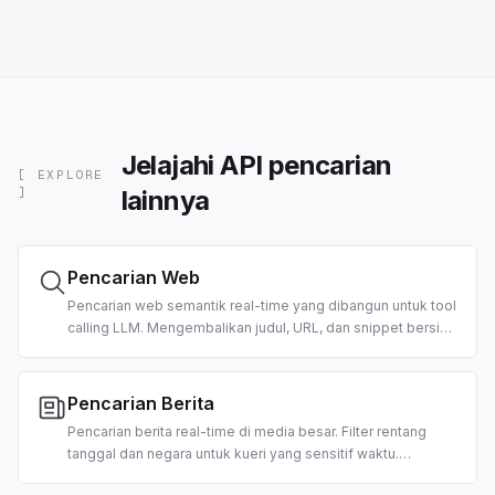
Jelajahi API pencarian
[ EXPLORE
lainnya
]
Pencarian Web
Pencarian web semantik real-time yang dibangun untuk tool
calling LLM. Mengembalikan judul, URL, dan snippet bersih
yang diperingkat serta sudah diformat untuk konsumsi
agent. Mendukung filter negara dan tanggal.
Pencarian Berita
Pencarian berita real-time di media besar. Filter rentang
tanggal dan negara untuk kueri yang sensitif waktu.
Dibangun untuk ringkasan pagi, agent berita pasar, dan