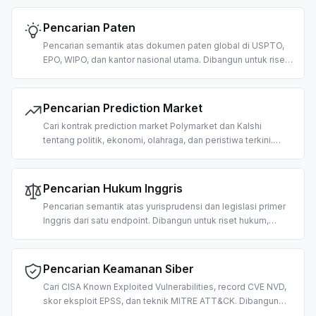
Pencarian Paten
Pencarian semantik atas dokumen paten global di USPTO,
EPO, WIPO, dan kantor nasional utama. Dibangun untuk riset
prior-art, pemetaan HKI, dan intelijen kompetitif berbasis AI.
Pencarian Prediction Market
Cari kontrak prediction market Polymarket dan Kalshi
tentang politik, ekonomi, olahraga, dan peristiwa terkini.
Dibangun untuk pengambilan prakiraan kerumunan dan
jawaban LLM berbasis probabilitas.
Pencarian Hukum Inggris
Pencarian semantik atas yurisprudensi dan legislasi primer
Inggris dari satu endpoint. Dibangun untuk riset hukum,
tinjauan kepatuhan, interpretasi undang-undang, dan alur
kerja legal-tech berbasis AI.
Pencarian Keamanan Siber
Cari CISA Known Exploited Vulnerabilities, record CVE NVD,
skor eksploit EPSS, dan teknik MITRE ATT&CK. Dibangun
untuk triase kerentanan, intelijen ancaman, dan operasi