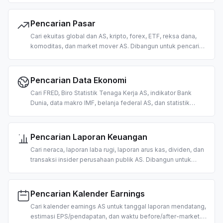
keamanan berbasis AI.
Pencarian Pasar
Cari ekuitas global dan AS, kripto, forex, ETF, reksa dana,
komoditas, dan market mover AS. Dibangun untuk pencarian
harga, pengambilan data pasar, dan riset trading berbasis AI.
Pencarian Data Ekonomi
Cari FRED, Biro Statistik Tenaga Kerja AS, indikator Bank
Dunia, data makro IMF, belanja federal AS, dan statistik
ketenagakerjaan Jerman. Dibangun untuk riset dan analisis
makroekonomi berbasis AI.
Pencarian Laporan Keuangan
Cari neraca, laporan laba rugi, laporan arus kas, dividen, dan
transaksi insider perusahaan publik AS. Dibangun untuk
analisis fundamental dan uji tuntas berbasis AI.
Pencarian Kalender Earnings
Cari kalender earnings AS untuk tanggal laporan mendatang,
estimasi EPS/pendapatan, dan waktu before/after-market.