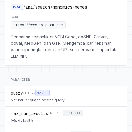
/api/search/genomics-genes
POST
BASE
https://www.apipick.com
Pencarian semantik di NCBI Gene, dbSNP, ClinVar,
dbVar, MedGen, dan GTR. Mengembalikan rekaman
yang diperingkat dengan URL sumber yang siap untuk
LLM hilir.
PARAMETER
query
STRING
WAJIB
Natural-language search query
max_num_results
INTEGER
OPSIONAL
1–5, default 5