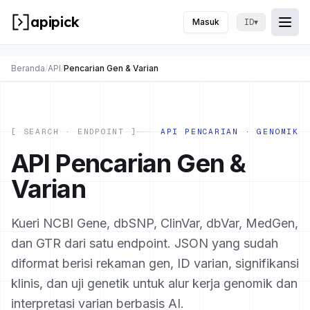
apipick
Masuk
▾
ID
Togg
Buk
Beranda
/
API
/
Pencarian Gen & Varian
[ SEARCH · ENDPOINT ]
API PENCARIAN · GENOMIK
API Pencarian Gen &
Varian
Kueri NCBI Gene, dbSNP, ClinVar, dbVar, MedGen,
dan GTR dari satu endpoint. JSON yang sudah
diformat berisi rekaman gen, ID varian, signifikansi
klinis, dan uji genetik untuk alur kerja genomik dan
interpretasi varian berbasis AI.