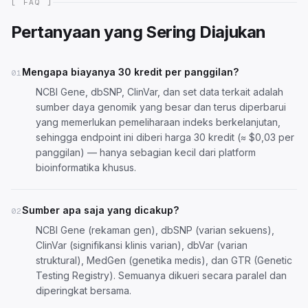
[ FAQ ]
Pertanyaan yang Sering Diajukan
Mengapa biayanya 30 kredit per panggilan?
01
NCBI Gene, dbSNP, ClinVar, dan set data terkait adalah
sumber daya genomik yang besar dan terus diperbarui
yang memerlukan pemeliharaan indeks berkelanjutan,
sehingga endpoint ini diberi harga 30 kredit (≈ $0,03 per
panggilan) — hanya sebagian kecil dari platform
bioinformatika khusus.
Sumber apa saja yang dicakup?
02
NCBI Gene (rekaman gen), dbSNP (varian sekuens),
ClinVar (signifikansi klinis varian), dbVar (varian
struktural), MedGen (genetika medis), dan GTR (Genetic
Testing Registry). Semuanya dikueri secara paralel dan
diperingkat bersama.