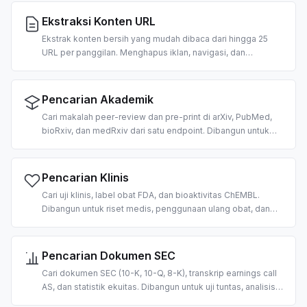
pipeline RAG.
Ekstraksi Konten URL
Ekstrak konten bersih yang mudah dibaca dari hingga 25
URL per panggilan. Menghapus iklan, navigasi, dan
boilerplate; mengembalikan teks bergaya markdown yang
siap untuk konsumsi LLM. 2 kredit per URL.
Pencarian Akademik
Cari makalah peer-review dan pre-print di arXiv, PubMed,
bioRxiv, dan medRxiv dari satu endpoint. Dibangun untuk
tinjauan pustaka berbasis AI, RAG atas korpus ilmiah, dan
ekstraksi sitasi.
Pencarian Klinis
Cari uji klinis, label obat FDA, dan bioaktivitas ChEMBL.
Dibangun untuk riset medis, penggunaan ulang obat, dan
alur kerja dukungan keputusan klinis berbasis AI.
Pencarian Dokumen SEC
Cari dokumen SEC (10-K, 10-Q, 8-K), transkrip earnings call
AS, dan statistik ekuitas. Dibangun untuk uji tuntas, analisis
fundamental, dan pipeline RAG keuangan berbasis AI.