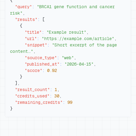
{
"query"
:
"BRCA1 gene function and cancer 
risk"
,
"results"
:
[
{
"title"
:
"Example result"
,
"url"
:
"https://example.com/article"
,
"snippet"
:
"Short excerpt of the page 
content…"
,
"source_type"
:
"web"
,
"published_at"
:
"2026-04-15"
,
"score"
:
0.92
}
]
,
"result_count"
:
1
,
"credits_used"
:
30
,
"remaining_credits"
:
99
}