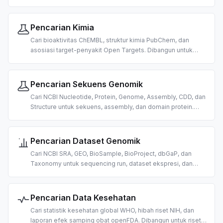
Dibangun untuk trading dan riset berbasis peristiwa yang
digerakkan AI.
Pencarian Kimia
Cari bioaktivitas ChEMBL, struktur kimia PubChem, dan
asosiasi target-penyakit Open Targets. Dibangun untuk
penemuan obat, kemoinformatika, dan riset biomedis
berbasis AI.
Pencarian Sekuens Genomik
Cari NCBI Nucleotide, Protein, Genome, Assembly, CDD, dan
Structure untuk sekuens, assembly, dan domain protein.
Dibangun untuk bioinformatika berbasis AI.
Pencarian Dataset Genomik
Cari NCBI SRA, GEO, BioSample, BioProject, dbGaP, dan
Taxonomy untuk sequencing run, dataset ekspresi, dan
data organisme. Dibangun untuk penemuan data omics
berbasis AI.
Pencarian Data Kesehatan
Cari statistik kesehatan global WHO, hibah riset NIH, dan
laporan efek samping obat openFDA. Dibangun untuk riset