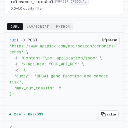
relevance_threshold
NUMBER
OPSIONAL
0.0–1.0 quality filter
CURL
JAVASCRIPT
PYTHON
curl
 -X POST 
salin
"https://www.apipick.com/api/search/genomics-
genes"
\
  -H 
"Content-Type: application/json"
\
  -H 
"x-api-key: YOUR_API_KEY"
\
  -d 
  "query": "BRCA1 gene function and cancer 
}'
● 200 ·
RESPONS
salin