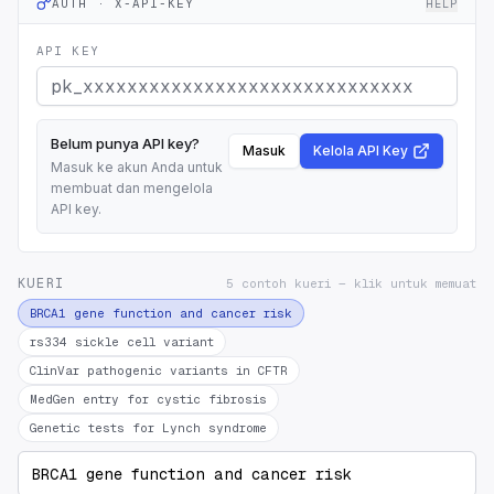
AUTH · X-API-KEY
HELP
API KEY
Belum punya API key?
Masuk
Kelola API Key
Masuk ke akun Anda untuk
membuat dan mengelola
API key.
KUERI
5 contoh kueri — klik untuk memuat
BRCA1 gene function and cancer risk
rs334 sickle cell variant
ClinVar pathogenic variants in CFTR
MedGen entry for cystic fibrosis
Genetic tests for Lynch syndrome