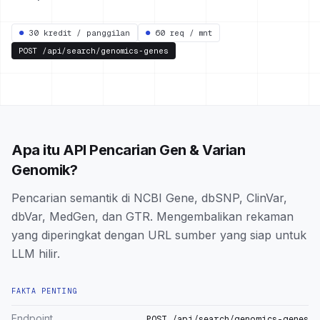
●
30 kredit / panggilan
●
60 req / mnt
POST
/api/search/genomics-genes
Apa itu API Pencarian Gen & Varian
Genomik?
Pencarian semantik di NCBI Gene, dbSNP, ClinVar,
dbVar, MedGen, dan GTR. Mengembalikan rekaman
yang diperingkat dengan URL sumber yang siap untuk
LLM hilir.
FAKTA PENTING
Endpoint
POST /api/search/genomics-genes